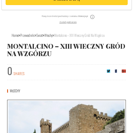
Powyższe treści pochodzą z serwisu Wakacje.pl
Zostań partnerem
Home
Przewodniki
Świat
Włochy
Montalcino – XIII Wieczny Gród Na Wzgórzu
MONTALCINO – XIII WIECZNY GRÓD
NA WZGÓRZU
0
SHARES
WŁOCHY