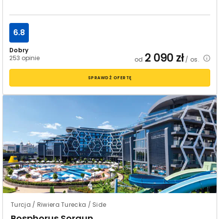
6.8
Dobry
2 090
zł
253 opinie
od
/ os.
SPRAWDŹ OFERTĘ
Turcja / Riwiera Turecka / Side
Bosphorus Sorgun