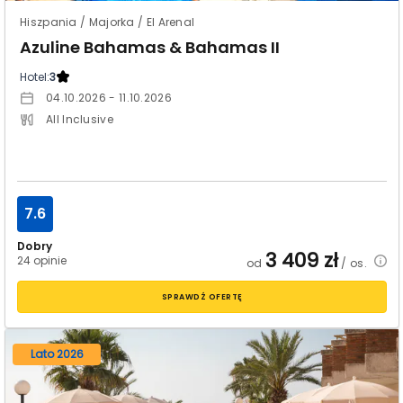
Hiszpania / Majorka / El Arenal
Azuline Bahamas & Bahamas II
Hotel:
3
04.10.2026 - 11.10.2026
All Inclusive
7.6
Dobry
3 409
zł
24 opinie
od
/ os.
SPRAWDŹ OFERTĘ
Lato 2026