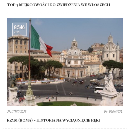
TOP 7 MIEJSCOWOŚCI DO ZWIEDZENIA WE WŁOSZECH
8546
VIEWS
By:
BEZMAPY.PL
27 LUTEGO 2023
RZYM (ROMA) – HISTORIA NA WYCIĄGNIĘCIE RĘKI