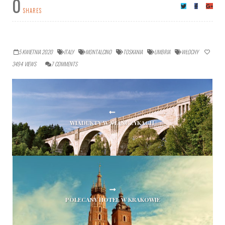
0
SHARES
5 KWIETNIA 2020
ITALY
MONTALCINO
TOSKANIA
UMBRIA
WŁOCHY
3494
VIEWS
7
COMMENTS
WIADUKTY W STAŃCZYKACH
POLECANY HOTEL W KRAKOWIE