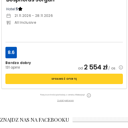
Hotel:
5
21.11.2026 - 28.11.2026
All Inclusive
8.6
Bardzo dobry
2 554
zł
131 opinii
od
/ os.
SPRAWDŹ OFERTĘ
Powyższe treści pochodzą z serwisu Wakacje.pl
Zostań partnerem
ZNAJDZ NAS NA FACEBOOKU