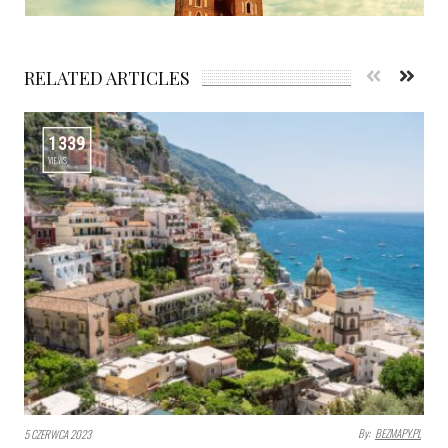
RELATED ARTICLES
1339
VIEWS
By:
BEZMAPY.PL
5 CZERWCA 2023