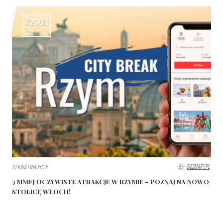
72905
VIEWS
By:
BEZMAPY.PL
27 KWIETNIA 2022
3 MNIEJ OCZYWISTE ATRAKCJE W RZYMIE – POZNAJ NA NOWO
STOLICĘ WŁOCH!