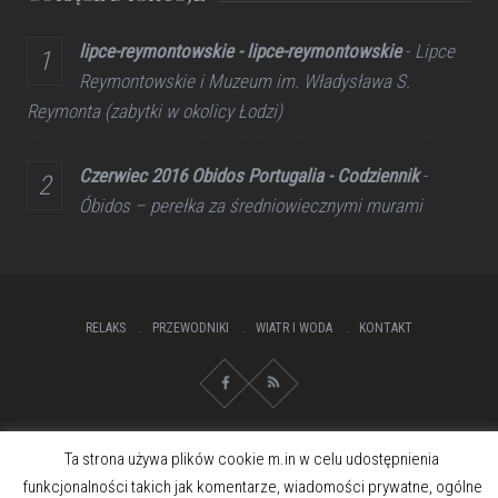
lipce-reymontowskie - lipce-reymontowskie
-
Lipce
Reymontowskie i Muzeum im. Władysława S.
Reymonta (zabytki w okolicy Łodzi)
Czerwiec 2016 Obidos Portugalia - Codziennik
-
Óbidos – perełka za średniowiecznymi murami
RELAKS
PRZEWODNIKI
WIATR I WODA
KONTAKT
Ta strona używa plików cookie m.in w celu udostępnienia
funkcjonalności takich jak komentarze, wiadomości prywatne, ogólne