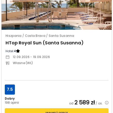
Hiszpania / Costa Brava / Santa Susanna
HTop Royal Sun (Santa Susanna)
Hotel:
4
12.09.2026 - 19.09.2026
Własne (WŁ)
7.5
Dobry
2 589
zł
198 opinii
od
/ os.
SPRAWDŹ OFERTĘ