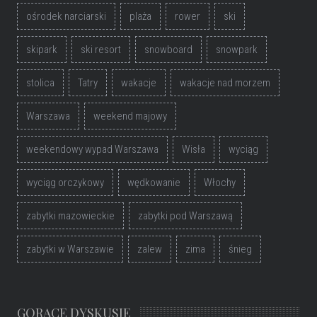
ośrodek narciarski
plaża
rower
ski
skipark
ski resort
snowboard
snowpark
stolica
Tatry
wakacje
wakacje nad morzem
Warszawa
weekend majowy
weekendowy wypad Warszawa
Wisła
wyciąg
wyciąg orczykowy
wędkowanie
Włochy
zabytki mazowieckie
zabytki pod Warszawą
zabytki w Warszawie
zalew
zima
śnieg
GORĄCE DYSKUSJE