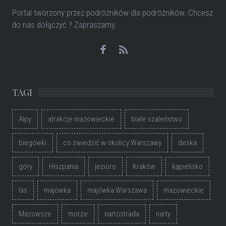
Portal tworzony przez podróżników dla podróżników
. Chcesz
do nas dołączyć ? Zapraszamy.
TAGI
Alpy
atrakcje mazowieckie
białe szaleństwo
biegówki
co zwiedzić w okolicy Warszawy
deska
góry
Hiszpania
jezioro
Kraków
kąpielisko
las
majówka
majówka Warszawa
mazowieckie
Mazowsze
morze
nartostrada
narty