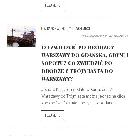
READ MORE
ATRAKCJE W OKOLICY DUŻYCH MIAST
1 PAŹDZIERNIKA 2022
By:
BEZMAPY.PL
CO ZWIEDZIĆ PO DRODZE Z
WARSZAWY DO GDAŃSKA, GDYNI I
SOPOTU? CO ZWIEDZIĆ PO
DRODZE Z TRÓJMIASTA DO
WARSZAWY?
Jezioro Klasztorne Małe w Kartuzach Z
Warszawy do Trójmiasta można jechać na kilka
sposobów. Ostatnio - po tym jak oddano...
READ MORE