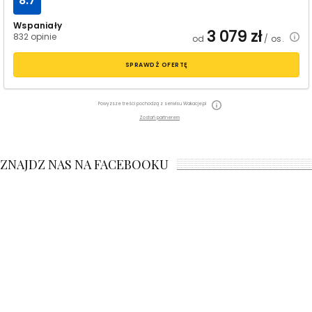
8.7
Wspaniały
3 079
zł
832 opinie
od
/ os.
SPRAWDŹ OFERTĘ
Powyższe treści pochodzą z serwisu Wakacje.pl
Zostań partnerem
ZNAJDZ NAS NA FACEBOOKU