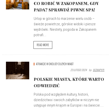
CO ROBIĆ W ZAKOPANEM, GDY
PADA? SPRAWDŹ PIWNE SPA!
Urlop w górach to marzenie wielu osób –
świeże powietrze, górskie widoki i piesze
wędrówki. Niestety, pogoda w Zakopanem
potrafi...
READ MORE
ATRAKCJE W OKOLICY DUŻYCH MIAST
23 LUTEGO 2024
By:
BEZMAPY.PL
POLSKIE MIASTA, KTÓRE WARTO
ODWIEDZIĆ
Polska pod względem kultury, historii,
dziedzictwa i swoich zabytków w niczym nie
ustępuje innym krajom w Europie i na świecie....