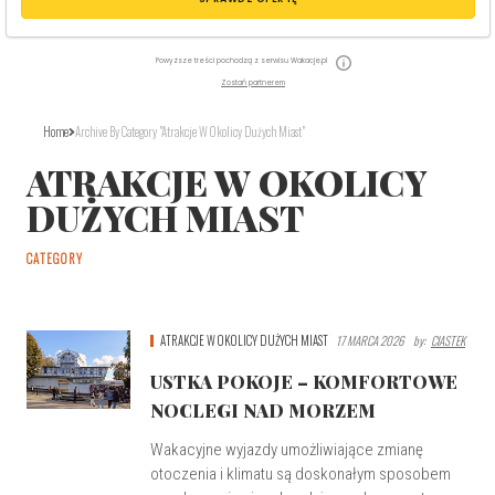
Powyższe treści pochodzą z serwisu Wakacje.pl
Zostań partnerem
Home
Archive By Category "Atrakcje W Okolicy Dużych Miast"
ATRAKCJE W OKOLICY
DUŻYCH MIAST
CATEGORY
ATRAKCJE W OKOLICY DUŻYCH MIAST
17 MARCA 2026
By:
CIASTEK
USTKA POKOJE – KOMFORTOWE
NOCLEGI NAD MORZEM
Wakacyjne wyjazdy umożliwiające zmianę
otoczenia i klimatu są doskonałym sposobem