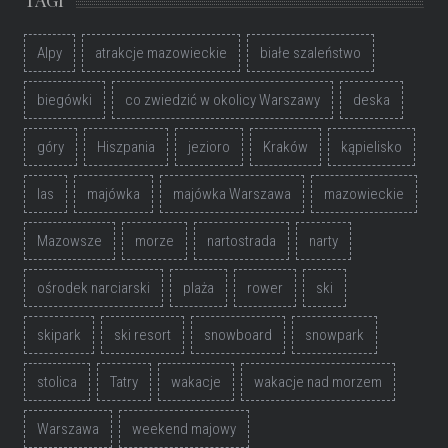
TAGI
Alpy
atrakcje mazowieckie
białe szaleństwo
biegówki
co zwiedzić w okolicy Warszawy
deska
góry
Hiszpania
jezioro
Kraków
kąpielisko
las
majówka
majówka Warszawa
mazowieckie
Mazowsze
morze
nartostrada
narty
ośrodek narciarski
plaża
rower
ski
skipark
ski resort
snowboard
snowpark
stolica
Tatry
wakacje
wakacje nad morzem
Warszawa
weekend majowy