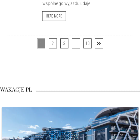
wspólnego wyjazdu udaje...
READ MORE
1
2
3
…
10
WAKACJE.PL