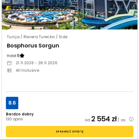
Turcja / Riwiera Turecka / Side
Bosphorus Sorgun
Hotel:
5
21.11.2026 - 28.11.2026
All Inclusive
8.6
Bardzo dobry
2 554
zł
130 opinii
od
/ os.
SPRAWDŹ OFERTĘ