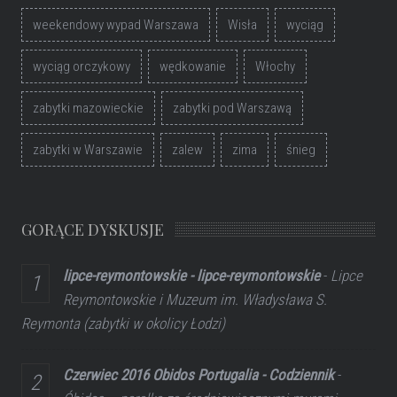
weekendowy wypad Warszawa
Wisła
wyciąg
wyciąg orczykowy
wędkowanie
Włochy
zabytki mazowieckie
zabytki pod Warszawą
zabytki w Warszawie
zalew
zima
śnieg
GORĄCE DYSKUSJE
lipce-reymontowskie - lipce-reymontowskie
-
Lipce
Reymontowskie i Muzeum im. Władysława S.
Reymonta (zabytki w okolicy Łodzi)
Czerwiec 2016 Obidos Portugalia - Codziennik
-