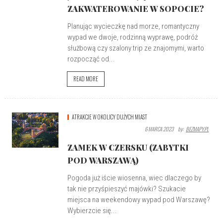
ZAKWATEROWANIE W SOPOCIE?
Planując wycieczkę nad morze, romantyczny
wypad we dwoje, rodzinną wyprawę, podróż
służbową czy szalony trip ze znajomymi, warto
rozpocząć od...
READ MORE
ATRAKCJE W OKOLICY DUŻYCH MIAST
6 MARCA 2023
By:
BEZMAPY.PL
ZAMEK W CZERSKU (ZABYTKI
POD WARSZAWĄ)
Pogoda już iście wiosenna, wiec dlaczego by
tak nie przyśpieszyć majówki? Szukacie
miejsca na weekendowy wypad pod Warszawę?
Wybierzcie się...