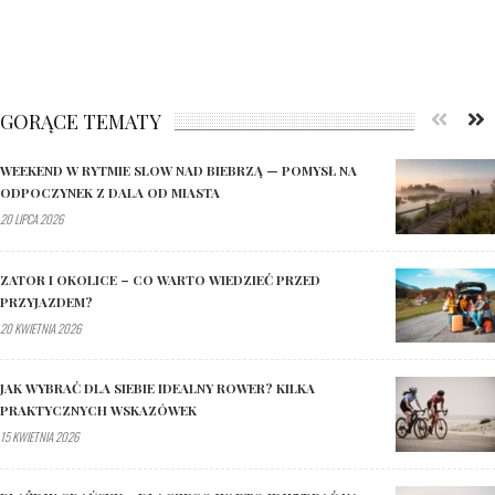
GORĄCE TEMATY
WEEKEND W RYTMIE SLOW NAD BIEBRZĄ — POMYSŁ NA
ODPOCZYNEK Z DALA OD MIASTA
20 LIPCA 2026
ZATOR I OKOLICE – CO WARTO WIEDZIEĆ PRZED
PRZYJAZDEM?
20 KWIETNIA 2026
JAK WYBRAĆ DLA SIEBIE IDEALNY ROWER? KILKA
PRAKTYCZNYCH WSKAZÓWEK
15 KWIETNIA 2026