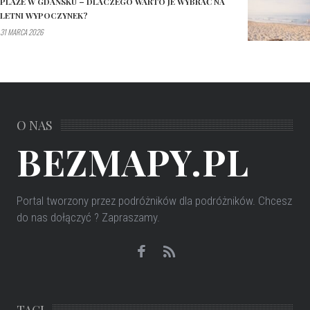
PLAŻE W GDAŃSKU – DLACZEGO WARTO JE WYBRAĆ NA
LETNI WYPOCZYNEK?
31 MARCA 2026
O NAS
BEZMAPY.PL
Portal tworzony przez podróżników dla podróżników
. Chcesz
do nas dołączyć ? Zapraszamy.