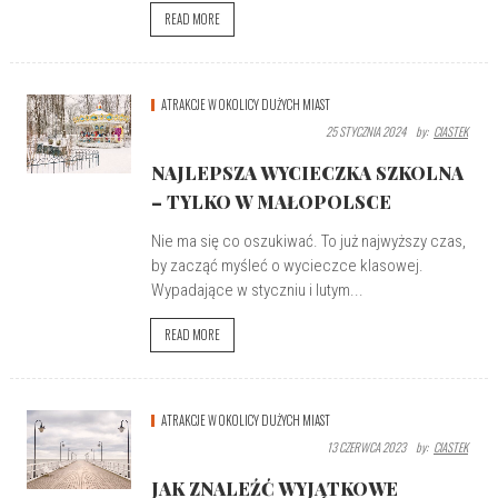
READ MORE
ATRAKCJE W OKOLICY DUŻYCH MIAST
25 STYCZNIA 2024
By:
CIASTEK
NAJLEPSZA WYCIECZKA SZKOLNA
– TYLKO W MAŁOPOLSCE
Nie ma się co oszukiwać. To już najwyższy czas,
by zacząć myśleć o wycieczce klasowej.
Wypadające w styczniu i lutym...
READ MORE
ATRAKCJE W OKOLICY DUŻYCH MIAST
13 CZERWCA 2023
By:
CIASTEK
JAK ZNALEŹĆ WYJĄTKOWE