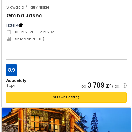
Słowacja / Tatry Niskie
Grand Jasna
Hotel:
4
05.12.2026 - 12.12.2026
Śniadania (BB)
8.9
Wspaniały
3 789
zł
11 opinii
od
/ os.
SPRAWDŹ OFERTĘ