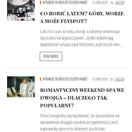
ATRAKCJE W OKOLICY DUŻYCH MIAST
11 LIPCA 2022
By:
CIASTEK
CO ROBIĆ LATEM? GÓRY, MORZE
A MOŻE FLYSPOT?
Lato to czas w roku, kiedy szukamy własnego
sposobu na wypoczynek. Jedni wybierają
spędzenie urlopu nad morzem, a jeszcze inni...
READ MORE
ATRAKCJE W OKOLICY DUŻYCH MIAST
11 LIPCA 2022
By:
CIASTEK
ROMANTYCZNY WEEKEND SPA WE
DWOJGA – DLACZEGO TAK
POPULARNY?
Choć mogłoby się wydawać, że sposobów na
sprawienia drugiej osobie przyjemności jest
naprawdę sporo to dopiero podczas