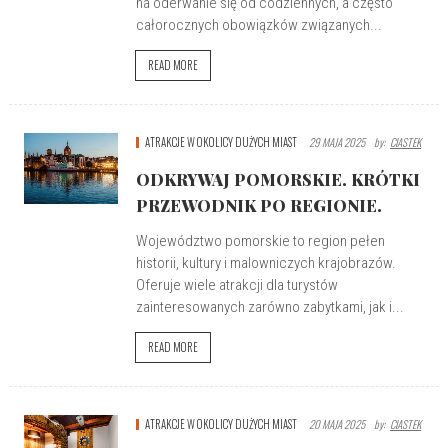
na oderwanie się od codziennych, a często
całorocznych obowiązków związanych...
READ MORE
ATRAKCJE W OKOLICY DUŻYCH MIAST
29 MAJA 2025
By:
CIASTEK
ODKRYWAJ POMORSKIE. KRÓTKI
PRZEWODNIK PO REGIONIE.
Województwo pomorskie to region pełen
historii, kultury i malowniczych krajobrazów.
Oferuje wiele atrakcji dla turystów
zainteresowanych zarówno zabytkami, jak i...
READ MORE
ATRAKCJE W OKOLICY DUŻYCH MIAST
20 MAJA 2025
By:
CIASTEK