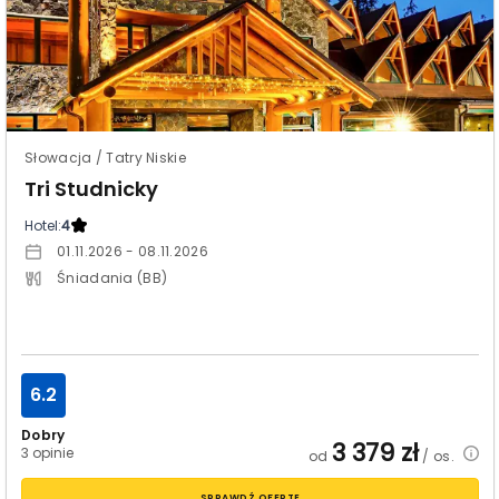
Słowacja / Tatry Niskie
Tri Studnicky
Hotel:
4
01.11.2026 - 08.11.2026
Śniadania (BB)
6.2
Dobry
3 379
zł
3 opinie
od
/ os.
SPRAWDŹ OFERTĘ