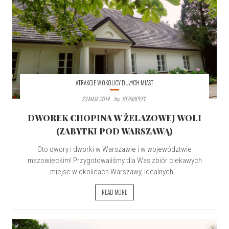
ATRAKCJE W OKOLICY DUŻYCH MIAST
23 MAJA 2014
By:
BEZMAPY.PL
DWOREK CHOPINA W ŻELAZOWEJ WOLI
(ZABYTKI POD WARSZAWĄ)
Oto dwory i dworki w Warszawie i w województwie
mazowieckim! Przygotowaliśmy dla Was zbiór ciekawych
miejsc w okolicach Warszawy, idealnych...
READ MORE