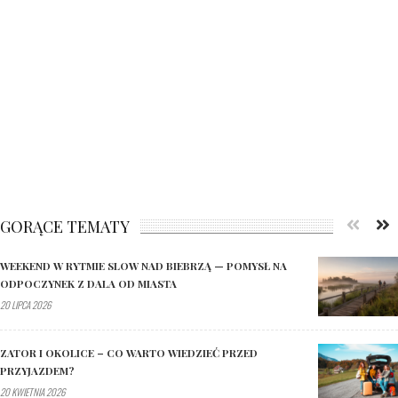
GORĄCE TEMATY
WEEKEND W RYTMIE SLOW NAD BIEBRZĄ — POMYSŁ NA
ODPOCZYNEK Z DALA OD MIASTA
20 LIPCA 2026
ZATOR I OKOLICE – CO WARTO WIEDZIEĆ PRZED
PRZYJAZDEM?
20 KWIETNIA 2026