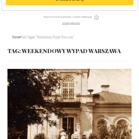
Powyższe treści pochodzą z serwisu Wakacje.pl
Zostań partnerem
Home
Posts Tagged "weekendowy Wypad Warszawa"
TAG:
WEEKENDOWY WYPAD WARSZAWA