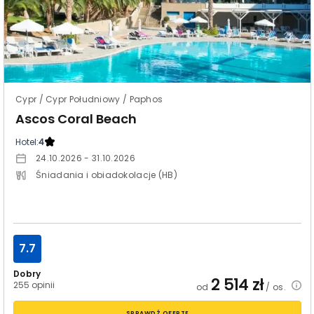
Cypr / Cypr Południowy / Paphos
Ascos Coral Beach
Hotel:
4
24.10.2026 - 31.10.2026
Śniadania i obiadokolacje (HB)
7.7
Dobry
2 514
zł
255 opinii
od
/ os.
SPRAWDŹ OFERTĘ