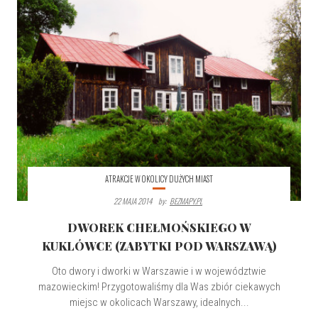
ATRAKCJE W OKOLICY DUŻYCH MIAST
22 MAJA 2014
By:
BEZMAPY.PL
DWOREK CHEŁMOŃSKIEGO W
KUKLÓWCE (ZABYTKI POD WARSZAWĄ)
Oto dwory i dworki w Warszawie i w województwie
mazowieckim! Przygotowaliśmy dla Was zbiór ciekawych
miejsc w okolicach Warszawy, idealnych...