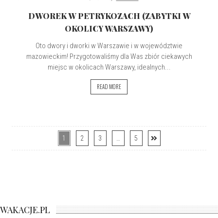
DWOREK W PETRYKOZACH (ZABYTKI W
OKOLICY WARSZAWY)
Oto dwory i dworki w Warszawie i w województwie
mazowieckim! Przygotowaliśmy dla Was zbiór ciekawych
miejsc w okolicach Warszawy, idealnych...
READ MORE
1
2
3
…
5
WAKACJE.PL