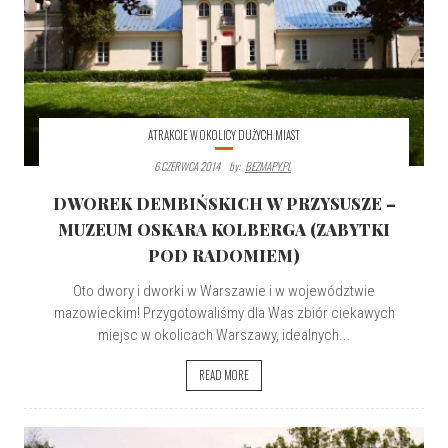
ATRAKCJE W OKOLICY DUŻYCH MIAST
6 CZERWCA 2014
By:
BEZMAPY.PL
DWOREK DEMBIŃSKICH W PRZYSUSZE –
MUZEUM OSKARA KOLBERGA (ZABYTKI
POD RADOMIEM)
Oto dwory i dworki w Warszawie i w województwie
mazowieckim! Przygotowaliśmy dla Was zbiór ciekawych
miejsc w okolicach Warszawy, idealnych...
READ MORE