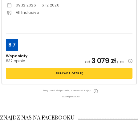
09.12.2026 - 16.12.2026
All Inclusive
8.7
Wspaniały
3 079
zł
832 opinie
od
/ os.
SPRAWDŹ OFERTĘ
Powyższe treści pochodzą z serwisu Wakacje.pl
Zostań partnerem
ZNAJDZ NAS NA FACEBOOKU