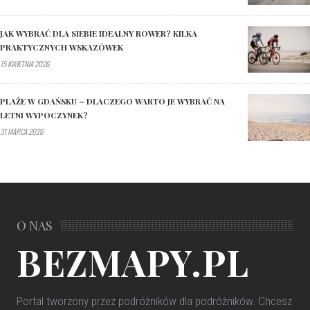
JAK WYBRAĆ DLA SIEBIE IDEALNY ROWER? KILKA
PRAKTYCZNYCH WSKAZÓWEK
15 KWIETNIA 2026
PLAŻE W GDAŃSKU – DLACZEGO WARTO JE WYBRAĆ NA
LETNI WYPOCZYNEK?
31 MARCA 2026
O NAS
BEZMAPY.PL
Portal tworzony przez podróżników dla podróżników
. Chcesz