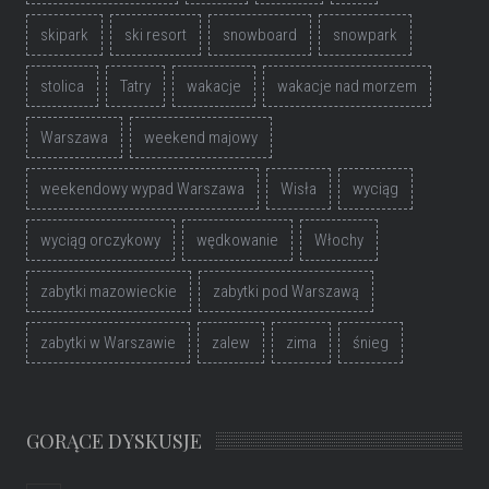
skipark
ski resort
snowboard
snowpark
stolica
Tatry
wakacje
wakacje nad morzem
Warszawa
weekend majowy
weekendowy wypad Warszawa
Wisła
wyciąg
wyciąg orczykowy
wędkowanie
Włochy
zabytki mazowieckie
zabytki pod Warszawą
zabytki w Warszawie
zalew
zima
śnieg
GORĄCE DYSKUSJE