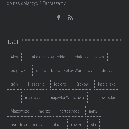
do nas dołączyć ? Zapraszamy.
TAGI
Alpy
atrakcje mazowieckie
białe szaleństwo
biegówki
co zwiedzić w okolicy Warszawy
deska
góry
Hiszpania
jezioro
Kraków
kąpielisko
las
majówka
majówka Warszawa
mazowieckie
Mazowsze
morze
nartostrada
narty
ośrodek narciarski
plaża
rower
ski