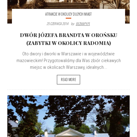
ATRAKCJE W OKOLICY DUŻYCH MIAST
25 CZERWCA 2014
By:
BEZMAPY.PL
DWÓR JÓZEFA BRANDTA W OROŃSKU
(ZABYTKI W OKOLICY RADOMIA)
Oto dwory i dworki w Warszawie i w województwie
mazowieckim! Przygotowaliśmy dla Was zbiór ciekawych
miejsc w okolicach Warszawy, idealnych...
READ MORE