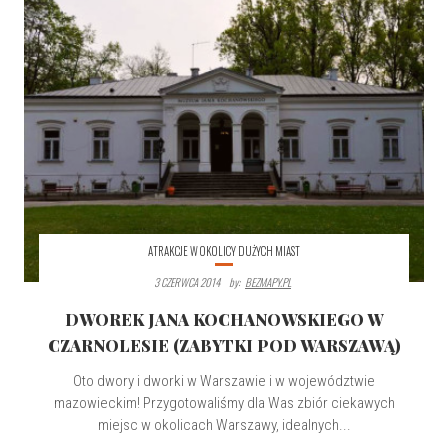
ATRAKCJE W OKOLICY DUŻYCH MIAST
3 CZERWCA 2014
By:
BEZMAPY.PL
DWOREK JANA KOCHANOWSKIEGO W
CZARNOLESIE (ZABYTKI POD WARSZAWĄ)
Oto dwory i dworki w Warszawie i w województwie
mazowieckim! Przygotowaliśmy dla Was zbiór ciekawych
miejsc w okolicach Warszawy, idealnych...