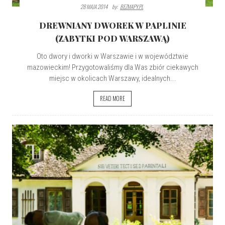
28 MAJA 2014
By:
BEZMAPY.PL
DREWNIANY DWOREK W PAPLINIE
(ZABYTKI POD WARSZAWĄ)
Oto dwory i dworki w Warszawie i w województwie
mazowieckim! Przygotowaliśmy dla Was zbiór ciekawych
miejsc w okolicach Warszawy, idealnych...
READ MORE