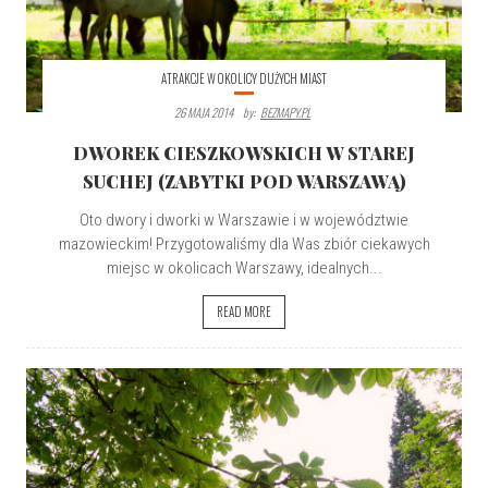
ATRAKCJE W OKOLICY DUŻYCH MIAST
26 MAJA 2014
By:
BEZMAPY.PL
DWOREK CIESZKOWSKICH W STAREJ
SUCHEJ (ZABYTKI POD WARSZAWĄ)
Oto dwory i dworki w Warszawie i w województwie
mazowieckim! Przygotowaliśmy dla Was zbiór ciekawych
miejsc w okolicach Warszawy, idealnych...
READ MORE