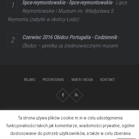
lipce-reymontowskie - lipce-reymontowskie
-
Lipce
Reymontowskie i Muzeum im. Władysława S.
Reymonta (zabytki w okolicy Łodzi)
Czerwiec 2016 Obidos Portugalia - Codziennik
-
Óbidos – perełka za średniowiecznymi murami
RELAKS
PRZEWODNIKI
WIATR I WODA
KONTAKT
Ta strona używa plików cookie m.in w celu udostępnienia
funkcjonalności takich jak komentarze, wiadomości prywatne, ogólne
dostosowanie do potrzeb użytkowników, a także w celu zbierania