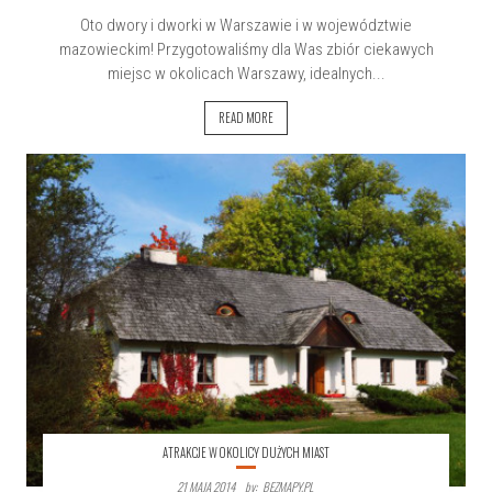
Oto dwory i dworki w Warszawie i w województwie
mazowieckim! Przygotowaliśmy dla Was zbiór ciekawych
miejsc w okolicach Warszawy, idealnych...
READ MORE
ATRAKCJE W OKOLICY DUŻYCH MIAST
21 MAJA 2014
By:
BEZMAPY.PL