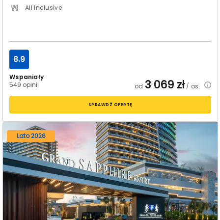
All Inclusive
8.9
Wspaniały
3 069
zł
549 opinii
od
/ os.
SPRAWDŹ OFERTĘ
Lato 2026