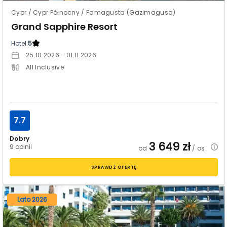
Cypr / Cypr Północny / Famagusta (Gazimagusa)
Grand Sapphire Resort
Hotel:
5
25.10.2026 - 01.11.2026
All Inclusive
7.7
Dobry
3 649
zł
9 opinii
od
/ os.
SPRAWDŹ OFERTĘ
Lato 2026