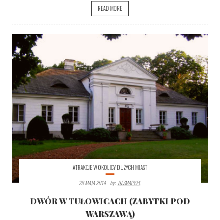
READ MORE
ATRAKCJE W OKOLICY DUŻYCH MIAST
29 MAJA 2014
By:
BEZMAPY.PL
DWÓR W TUŁOWICACH (ZABYTKI POD
WARSZAWĄ)