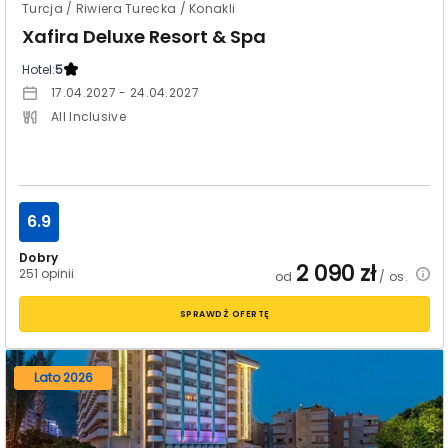
Turcja / Riwiera Turecka / Konakli
Xafira Deluxe Resort & Spa
Hotel:
5
17.04.2027 - 24.04.2027
All Inclusive
6.9
Dobry
2 090
zł
251 opinii
od
/ os.
SPRAWDŹ OFERTĘ
Lato 2026