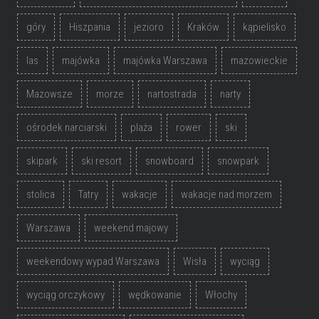
góry
Hiszpania
jezioro
Kraków
kąpielisko
las
majówka
majówka Warszawa
mazowieckie
Mazowsze
morze
nartostrada
narty
ośrodek narciarski
plaża
rower
ski
skipark
ski resort
snowboard
snowpark
stolica
Tatry
wakacje
wakacje nad morzem
Warszawa
weekend majowy
weekendowy wypad Warszawa
Wisła
wyciąg
wyciąg orczykowy
wędkowanie
Włochy