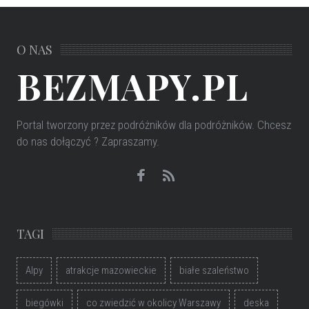
O NAS
BEZMAPY.PL
Portal tworzony przez podróżników dla podróżników
. Chcesz
do nas dołączyć ? Zapraszamy.
TAGI
Alpy
atrakcje mazowieckie
białe szaleństwo
biegówki
co zwiedzić w okolicy Warszawy
deska