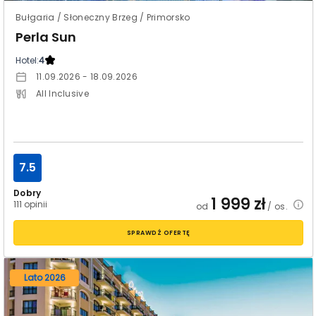
Bułgaria / Słoneczny Brzeg / Primorsko
Perla Sun
Hotel:
4
11.09.2026 - 18.09.2026
All Inclusive
7.5
Dobry
1 999
zł
111 opinii
od
/ os.
SPRAWDŹ OFERTĘ
Lato 2026