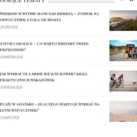
WEEKEND W RYTMIE SLOW NAD BIEBRZĄ — POMYSŁ NA
ODPOCZYNEK Z DALA OD MIASTA
20 LIPCA 2026
ZATOR I OKOLICE – CO WARTO WIEDZIEĆ PRZED
PRZYJAZDEM?
20 KWIETNIA 2026
JAK WYBRAĆ DLA SIEBIE IDEALNY ROWER? KILKA
PRAKTYCZNYCH WSKAZÓWEK
15 KWIETNIA 2026
PLAŻE W GDAŃSKU – DLACZEGO WARTO JE WYBRAĆ NA
LETNI WYPOCZYNEK?
31 MARCA 2026