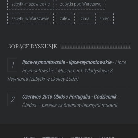
zabytki mazowieckie
zabytki pod Warszawą
zabytki w Warszawie
zalew
zima
śnieg
GORĄCE DYSKUSJE
lipce-reymontowskie - lipce-reymontowskie
-
Lipce
Reymontowskie i Muzeum im. Władysława S.
Reymonta (zabytki w okolicy Łodzi)
Czerwiec 2016 Obidos Portugalia - Codziennik
-
Óbidos – perełka za średniowiecznymi murami