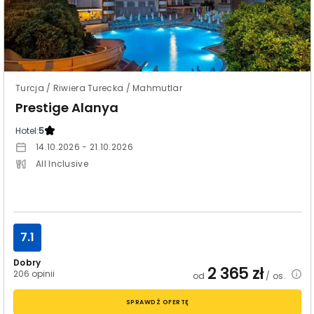
Turcja / Riwiera Turecka / Mahmutlar
Prestige Alanya
Hotel:
5
14.10.2026 - 21.10.2026
All Inclusive
7.1
Dobry
2 365
zł
206 opinii
od
/ os.
SPRAWDŹ OFERTĘ