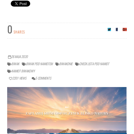
0
SHARES
26 MAJA 2020
BIWAK
BIWAK POD NAMIOTEM
BIWAKONIE
CHECK LISTA POD NAMIOT
NAMIOT BIWAKOWY
2201
VIEWS
5
COMMENTS
ZAPLANUJ SWÓJ ODPOCZYNEK BLISKO NATURY