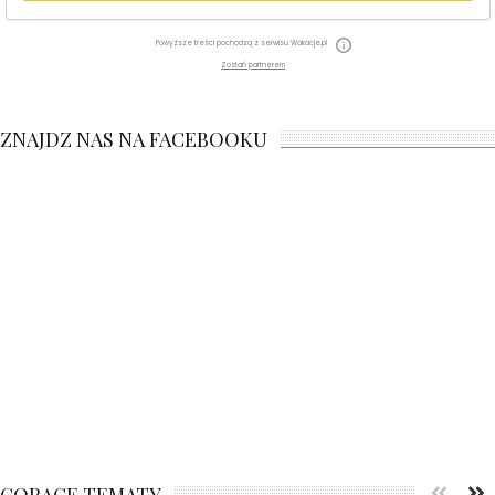
Powyższe treści pochodzą z serwisu Wakacje.pl
Zostań partnerem
ZNAJDZ NAS NA FACEBOOKU
GORĄCE TEMATY