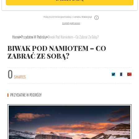
Powyższe treści pochodzą z serwisu Wakacje.pl
Zostań partnerem
Home
Przydatne W Podróży
Biwak Pod Namiotem – Co Zabrać Ze Sobą?
BIWAK POD NAMIOTEM – CO
ZABRAĆ ZE SOBĄ?
0
SHARES
PRZYDATNE W PODRÓŻY