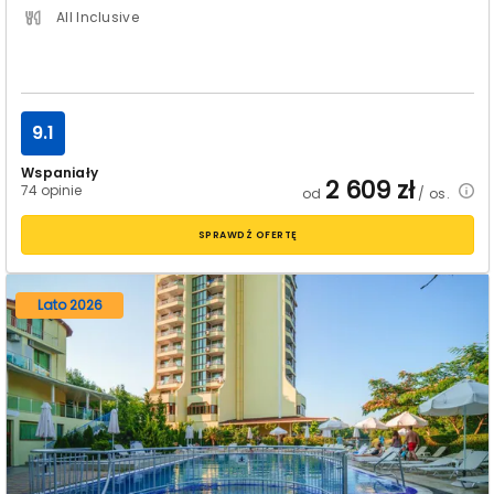
All Inclusive
9.1
Wspaniały
2 609
zł
74 opinie
od
/ os.
SPRAWDŹ OFERTĘ
Lato 2026