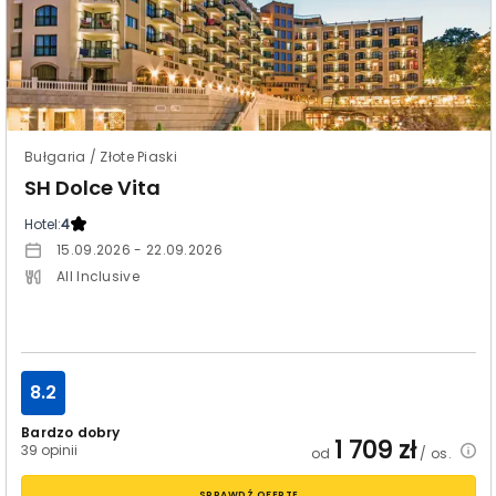
Bułgaria / Złote Piaski
SH Dolce Vita
Hotel:
4
15.09.2026 - 22.09.2026
All Inclusive
8.2
Bardzo dobry
1 709
zł
39 opinii
od
/ os.
SPRAWDŹ OFERTĘ