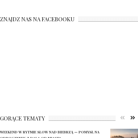
ZNAJDZ NAS NA FACEBOOKU
GORĄCE TEMATY
WEEKEND W RYTMIE SLOW NAD BIEBRZĄ — POMYSŁ NA
ODPOCZYNEK Z DALA OD MIASTA