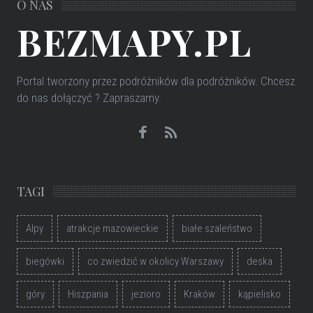
O NAS
BEZMAPY.PL
Portal tworzony przez podróżników dla podróżników
. Chcesz
do nas dołączyć ? Zapraszamy.
TAGI
Alpy
atrakcje mazowieckie
białe szaleństwo
biegówki
co zwiedzić w okolicy Warszawy
deska
góry
Hiszpania
jezioro
Kraków
kąpielisko