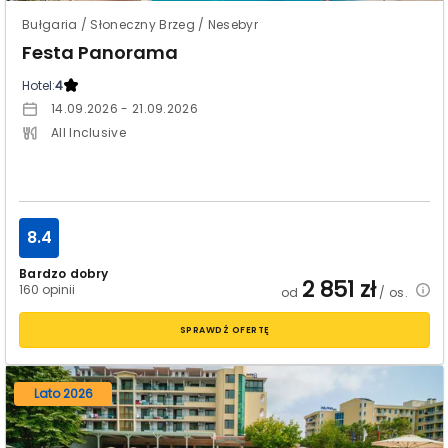
Bułgaria / Słoneczny Brzeg / Nesebyr
Festa Panorama
Hotel:
4
14.09.2026 - 21.09.2026
All Inclusive
8.4
Bardzo dobry
2 851
zł
160 opinii
od
/ os.
SPRAWDŹ OFERTĘ
Lato 2026