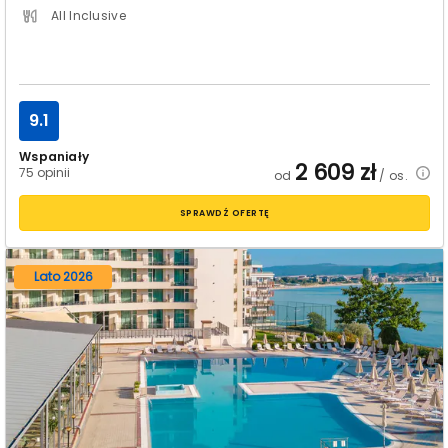
All Inclusive
9.1
Wspaniały
2 609
zł
75 opinii
od
/ os.
SPRAWDŹ OFERTĘ
Lato 2026