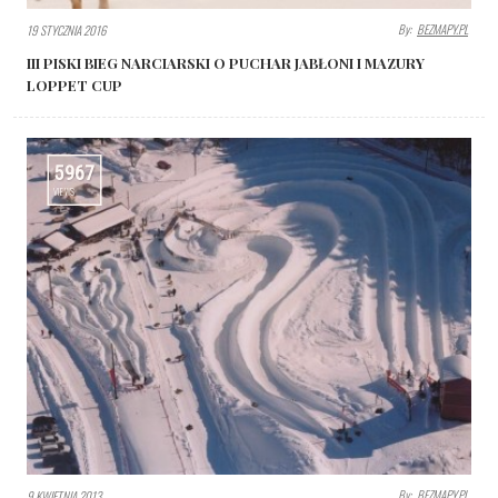
By:
BEZMAPY.PL
19 STYCZNIA 2016
III PISKI BIEG NARCIARSKI O PUCHAR JABŁONI I MAZURY
LOPPET CUP
5967
VIEWS
By:
BEZMAPY.PL
9 KWIETNIA 2013