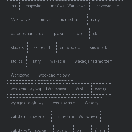
las
majówka
majówka Warszawa
mazowieckie
Mazowsze
morze
nartostrada
narty
ośrodek narciarski
plaża
rower
ski
skipark
ski resort
snowboard
snowpark
stolica
Tatry
wakacje
wakacje nad morzem
Warszawa
weekend majowy
weekendowy wypad Warszawa
Wisła
wyciąg
wyciąg orczykowy
wędkowanie
Włochy
zabytki mazowieckie
zabytki pod Warszawą
zabytki w Warszawie
zalew
zima
śnieg