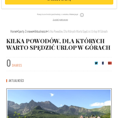
Powyższe treści pochodzą z serwisu Wakacje.pl
Zostań partnerem
Home
Sporty Zimowe
Aktualności
Kilka Powodów, Dla Których Warto Spędzić Urlop W Górach
KILKA POWODÓW, DLA KTÓRYCH
WARTO SPĘDZIĆ URLOP W GÓRACH
0
SHARES
AKTUALNOŚCI