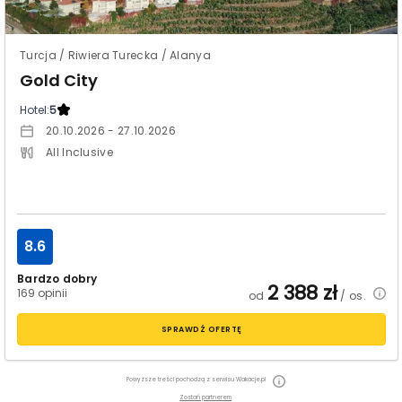
Turcja / Riwiera Turecka / Alanya
Gold City
Hotel:
5
20.10.2026 - 27.10.2026
All Inclusive
8.6
Bardzo dobry
2 388
zł
169 opinii
od
/ os.
SPRAWDŹ OFERTĘ
Powyższe treści pochodzą z serwisu Wakacje.pl
Zostań partnerem