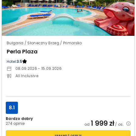
Bułgaria / Słoneczny Brzeg / Primorsko
Perla Plaza
Hotel:
3.5
08.09.2026 - 15.09.2026
All Inclusive
8.1
Bardzo dobry
1 999
zł
274 opinie
od
/ os.
SPRAWDŹ OFERTĘ