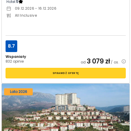
Hotel:
5
09.12.2026 - 16.12.2026
All Inclusive
8.7
Wspaniały
3 079
zł
832 opinie
od
/ os.
SPRAWDŹ OFERTĘ
Lato 2026