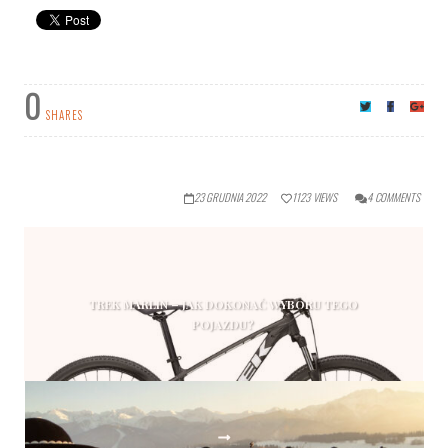
0
SHARES
23 GRUDNIA 2022
1123
VIEWS
4
COMMENTS
TREK MARLIN – JAK DOKONAĆ WYBORU TEGO
POJAZDU?