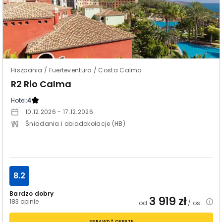
Hiszpania / Fuerteventura / Costa Calma
R2 Rio Calma
Hotel:
4
10.12.2026 - 17.12.2026
Śniadania i obiadokolacje (HB)
8.2
Bardzo dobry
3 919
zł
183 opinie
od
/ os.
SPRAWDŹ OFERTĘ