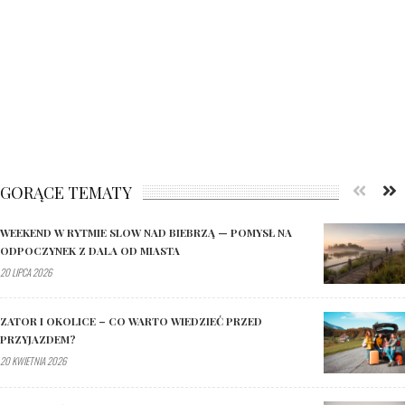
GORĄCE TEMATY
WEEKEND W RYTMIE SLOW NAD BIEBRZĄ — POMYSŁ NA
ODPOCZYNEK Z DALA OD MIASTA
20 LIPCA 2026
ZATOR I OKOLICE – CO WARTO WIEDZIEĆ PRZED
PRZYJAZDEM?
20 KWIETNIA 2026