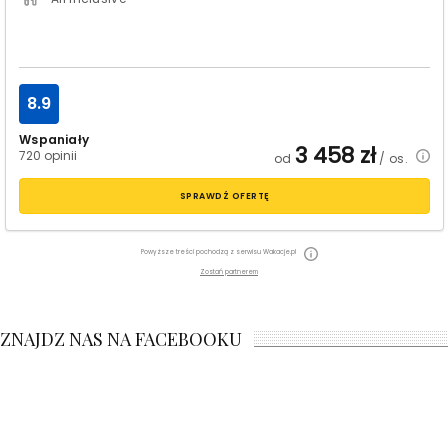
8.9
Wspaniały
3 458
zł
720 opinii
od
/ os.
SPRAWDŹ OFERTĘ
Powyższe treści pochodzą z serwisu Wakacje.pl
Zostań partnerem
ZNAJDZ NAS NA FACEBOOKU