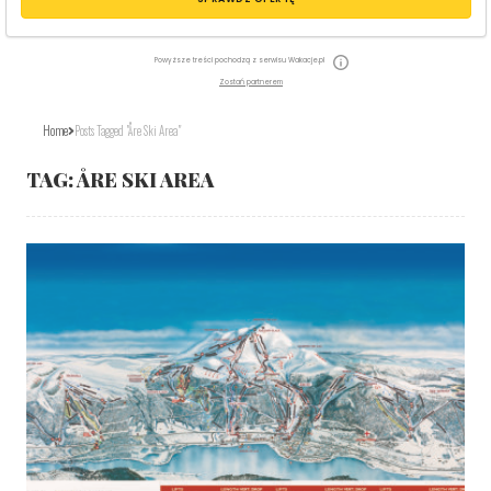
Powyższe treści pochodzą z serwisu Wakacje.pl
Zostań partnerem
Home
Posts Tagged "Åre Ski Area"
TAG:
ÅRE SKI AREA