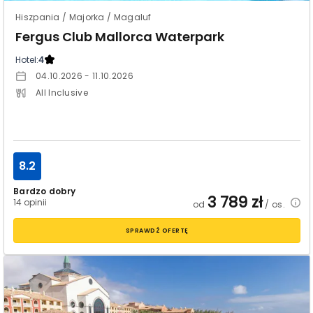
Hiszpania / Majorka / Magaluf
Fergus Club Mallorca Waterpark
Hotel:
4
04.10.2026 - 11.10.2026
All Inclusive
8.2
Bardzo dobry
3 789
zł
14 opinii
od
/ os.
SPRAWDŹ OFERTĘ