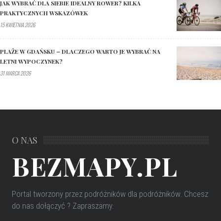
JAK WYBRAĆ DLA SIEBIE IDEALNY ROWER? KILKA
PRAKTYCZNYCH WSKAZÓWEK
15 KWIETNIA 2026
PLAŻE W GDAŃSKU – DLACZEGO WARTO JE WYBRAĆ NA
LETNI WYPOCZYNEK?
31 MARCA 2026
O NAS
BEZMAPY.PL
Portal tworzony przez podróżników dla podróżników
. Chcesz
do nas dołączyć ? Zapraszamy.