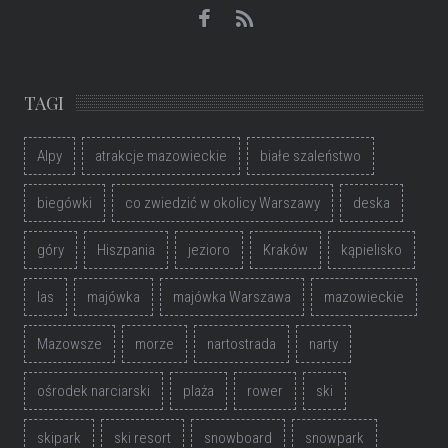
TAGI
Alpy
atrakcje mazowieckie
białe szaleństwo
biegówki
co zwiedzić w okolicy Warszawy
deska
góry
Hiszpania
jezioro
Kraków
kąpielisko
las
majówka
majówka Warszawa
mazowieckie
Mazowsze
morze
nartostrada
narty
ośrodek narciarski
plaża
rower
ski
skipark
ski resort
snowboard
snowpark