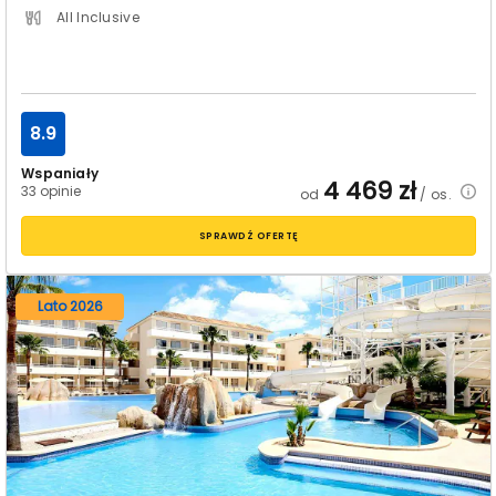
All Inclusive
8.9
Wspaniały
4 469
zł
33 opinie
od
/ os.
SPRAWDŹ OFERTĘ
Lato 2026