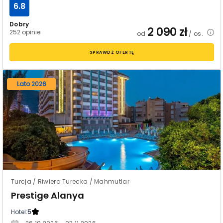
6.8
Dobry
2 090
zł
252 opinie
od
/ os.
SPRAWDŹ OFERTĘ
Lato 2026
Turcja / Riwiera Turecka / Mahmutlar
Prestige Alanya
Hotel:
5