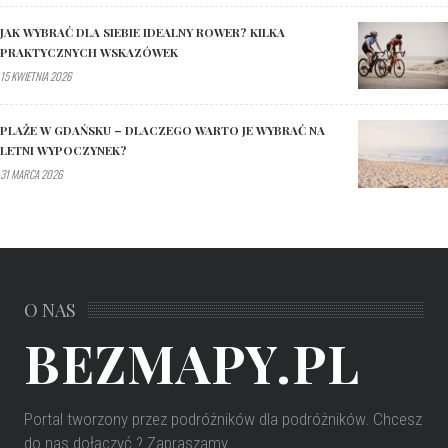
JAK WYBRAĆ DLA SIEBIE IDEALNY ROWER? KILKA
PRAKTYCZNYCH WSKAZÓWEK
15 KWIETNIA 2026
PLAŻE W GDAŃSKU – DLACZEGO WARTO JE WYBRAĆ NA
LETNI WYPOCZYNEK?
31 MARCA 2026
O NAS
BEZMAPY.PL
Portal tworzony przez podróżników dla podróżników
. Chcesz
do nas dołączyć ? Zapraszamy.