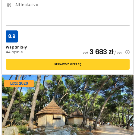
All Inclusive
8.9
Wspaniały
3 683
zł
44 opinie
od
/ os.
SPRAWDŹ OFERTĘ
Lato 2026