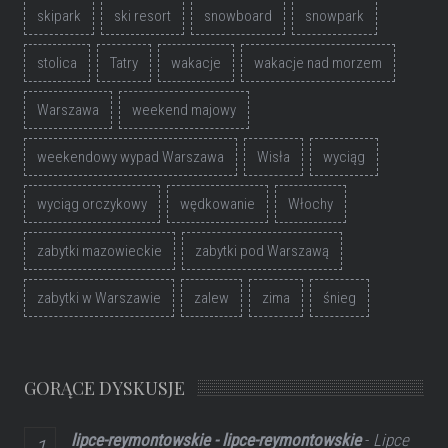
skipark
ski resort
snowboard
snowpark
stolica
Tatry
wakacje
wakacje nad morzem
Warszawa
weekend majowy
weekendowy wypad Warszawa
Wisła
wyciąg
wyciąg orczykowy
wędkowanie
Włochy
zabytki mazowieckie
zabytki pod Warszawą
zabytki w Warszawie
zalew
zima
śnieg
GORĄCE DYSKUSJE
lipce-reymontowskie - lipce-reymontowskie
-
Lipce