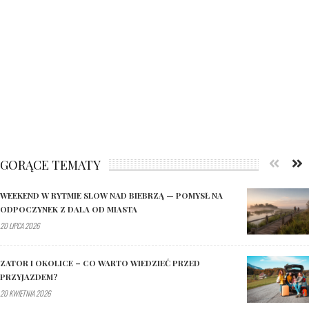
GORĄCE TEMATY
WEEKEND W RYTMIE SLOW NAD BIEBRZĄ — POMYSŁ NA
ODPOCZYNEK Z DALA OD MIASTA
20 LIPCA 2026
ZATOR I OKOLICE – CO WARTO WIEDZIEĆ PRZED
PRZYJAZDEM?
20 KWIETNIA 2026