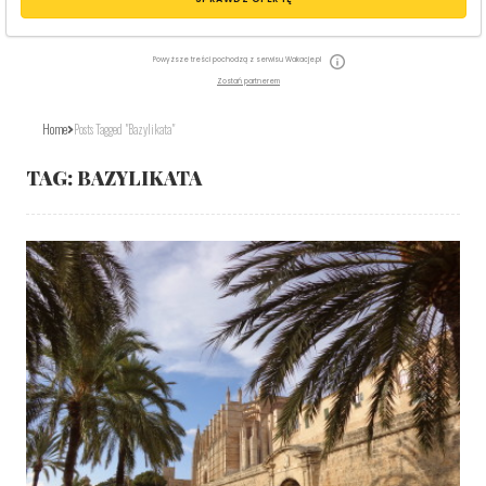
Powyższe treści pochodzą z serwisu Wakacje.pl
Zostań partnerem
Home
Posts Tagged "Bazylikata"
TAG:
BAZYLIKATA