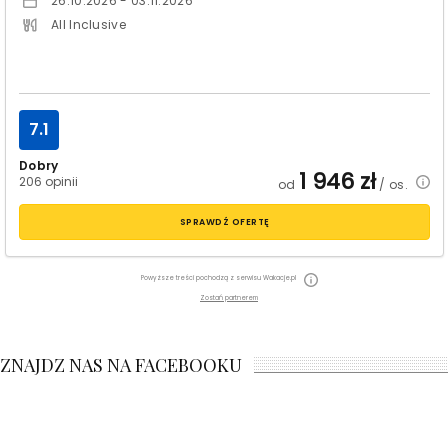
26.10.2026 - 03.11.2026
All Inclusive
7.1
Dobry
1 946
zł
206 opinii
od
/ os.
SPRAWDŹ OFERTĘ
Powyższe treści pochodzą z serwisu Wakacje.pl
Zostań partnerem
ZNAJDZ NAS NA FACEBOOKU