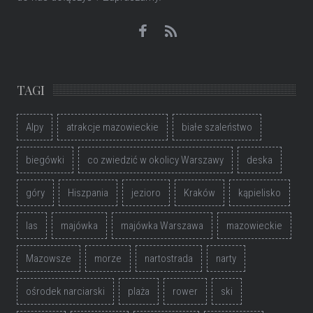
TAGI
Alpy
atrakcje mazowieckie
białe szaleństwo
biegówki
co zwiedzić w okolicy Warszawy
deska
góry
Hiszpania
jezioro
Kraków
kąpielisko
las
majówka
majówka Warszawa
mazowieckie
Mazowsze
morze
nartostrada
narty
ośrodek narciarski
plaża
rower
ski