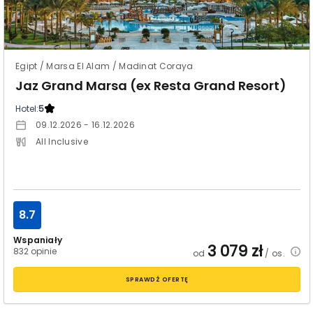
Egipt / Marsa El Alam / Madinat Coraya
Jaz Grand Marsa (ex Resta Grand Resort)
Hotel:
5
09.12.2026 - 16.12.2026
All Inclusive
8.7
Wspaniały
3 079
zł
832 opinie
od
/ os.
SPRAWDŹ OFERTĘ