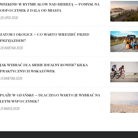
WEEKEND W RYTMIE SLOW NAD BIEBRZĄ — POMYSŁ NA
ODPOCZYNEK Z DALA OD MIASTA
20 LIPCA 2026
ZATOR I OKOLICE – CO WARTO WIEDZIEĆ PRZED
PRZYJAZDEM?
20 KWIETNIA 2026
JAK WYBRAĆ DLA SIEBIE IDEALNY ROWER? KILKA
PRAKTYCZNYCH WSKAZÓWEK
15 KWIETNIA 2026
PLAŻE W GDAŃSKU – DLACZEGO WARTO JE WYBRAĆ NA
LETNI WYPOCZYNEK?
31 MARCA 2026