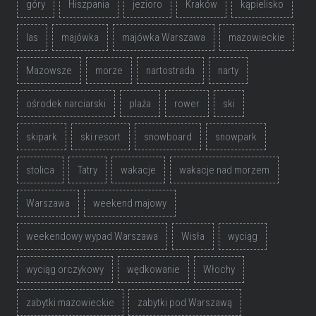
góry
Hiszpania
jezioro
Kraków
kąpielisko
las
majówka
majówka Warszawa
mazowieckie
Mazowsze
morze
nartostrada
narty
ośrodek narciarski
plaża
rower
ski
skipark
ski resort
snowboard
snowpark
stolica
Tatry
wakacje
wakacje nad morzem
Warszawa
weekend majowy
weekendowy wypad Warszawa
Wisła
wyciąg
wyciąg orczykowy
wędkowanie
Włochy
zabytki mazowieckie
zabytki pod Warszawą