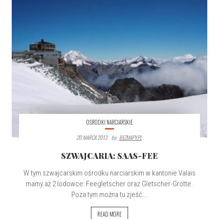
OŚRODKI NARCIARSKIE
20 MARCA 2013
By:
BEZMAPY.PL
SZWAJCARIA: SAAS-FEE
W tym szwajcarskim ośrodku narciarskim w kantonie Valais
mamy aż 2 lodowce: Feegletscher oraz Gletscher-Grotte.
Poza tym można tu zjeść...
READ MORE