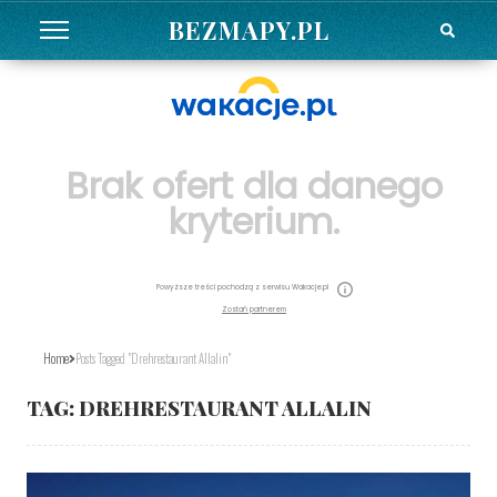
BEZMAPY.PL
Brak ofert dla danego
kryterium.
Powyższe treści pochodzą z serwisu Wakacje.pl
Zostań partnerem
Home
Posts Tagged "Drehrestaurant Allalin"
TAG:
DREHRESTAURANT ALLALIN