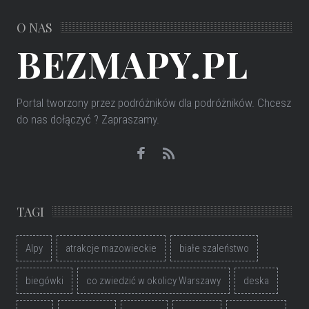
O NAS
BEZMAPY.PL
Portal tworzony przez podróżników dla podróżników
. Chcesz
do nas dołączyć ? Zapraszamy.
TAGI
Alpy
atrakcje mazowieckie
białe szaleństwo
biegówki
co zwiedzić w okolicy Warszawy
deska