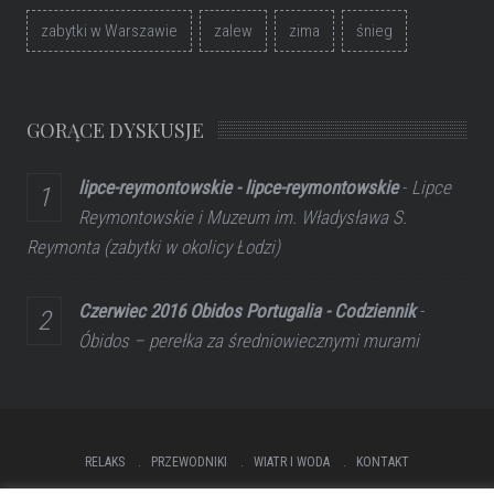
zabytki w Warszawie
zalew
zima
śnieg
GORĄCE DYSKUSJE
lipce-reymontowskie - lipce-reymontowskie
-
Lipce
Reymontowskie i Muzeum im. Władysława S.
Reymonta (zabytki w okolicy Łodzi)
Czerwiec 2016 Obidos Portugalia - Codziennik
-
Óbidos – perełka za średniowiecznymi murami
RELAKS
PRZEWODNIKI
WIATR I WODA
KONTAKT