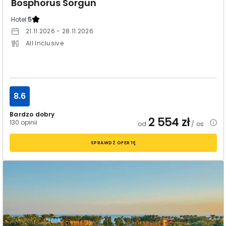
Bosphorus Sorgun
Hotel:
5
21.11.2026 - 28.11.2026
All Inclusive
8.6
Bardzo dobry
2 554
zł
130 opinii
od
/ os.
SPRAWDŹ OFERTĘ