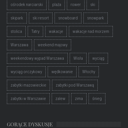
ośrodek narciarski
plaża
rower
ski
skipark
ski resort
snowboard
snowpark
stolica
Tatry
wakacje
wakacje nad morzem
Warszawa
weekend majowy
weekendowy wypad Warszawa
Wisła
wyciąg
wyciąg orczykowy
wędkowanie
Włochy
zabytki mazowieckie
zabytki pod Warszawą
zabytki w Warszawie
zalew
zima
śnieg
GORĄCE DYSKUSJE