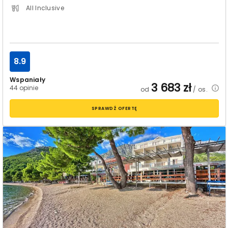
All Inclusive
8.9
Wspaniały
3 683
zł
44 opinie
od
/ os.
SPRAWDŹ OFERTĘ