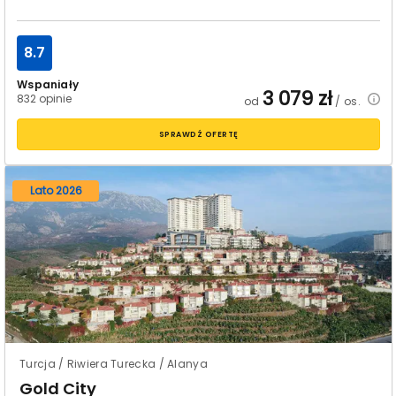
8.7
Wspaniały
3 079
zł
832 opinie
od
/ os.
SPRAWDŹ OFERTĘ
Lato 2026
Turcja / Riwiera Turecka / Alanya
Gold City