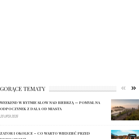
GORĄCE TEMATY
WEEKEND W RYTMIE SLOW NAD BIEBRZĄ — POMYSŁ NA
ODPOCZYNEK Z DALA OD MIASTA
20 LIPCA 2026
ZATOR I OKOLICE – CO WARTO WIEDZIEĆ PRZED