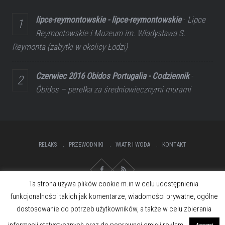
lipce-reymontowskie - lipce-reymontowskie
-
Lipce
Reymontowskie i Muzeum im. Władysława S.
Reymonta (zabytki w okolicy Łodzi)
Czerwiec 2016 Obidos Portugalia - Codziennik
-
Óbidos – perełka za średniowiecznymi murami
RELAKS
PRZEWODNIKI
WIATR I WODA
KONTAKT
Ta strona używa plików cookie m.in w celu udostępnienia
funkcjonalności takich jak komentarze, wiadomości prywatne, ogólne
dostosowanie do potrzeb użytkowników, a także w celu zbierania