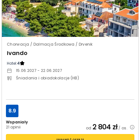
Chorwacja / Dalmacja Środkowa / Drvenik
Ivando
Hotel:
4
15.06.2027 - 22.06.2027
Śniadania i obiadokolacje (HB)
8.9
Wspaniały
2 804
zł
21 opinii
od
/ os.
SPRAWDŹ OFERTĘ