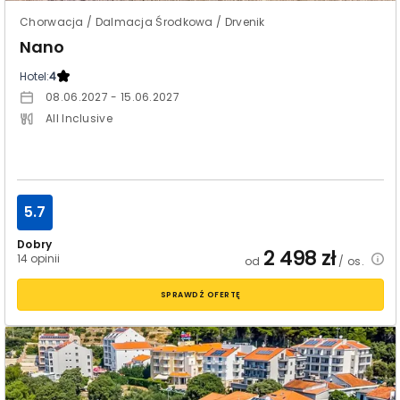
Chorwacja / Dalmacja Środkowa / Drvenik
Nano
Hotel:
4
08.06.2027 - 15.06.2027
All Inclusive
5.7
Dobry
2 498
zł
14 opinii
od
/ os.
SPRAWDŹ OFERTĘ