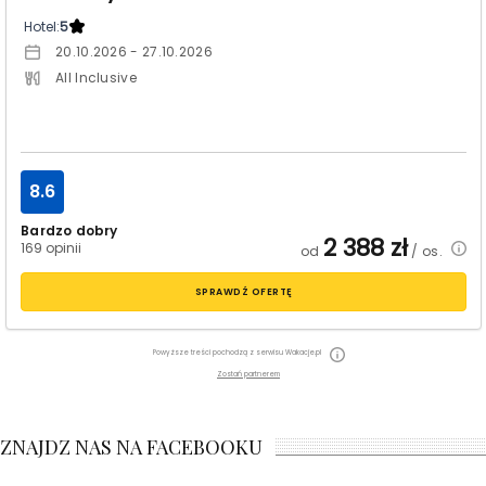
Hotel:
5
20.10.2026 - 27.10.2026
All Inclusive
8.6
Bardzo dobry
2 388
zł
169 opinii
od
/ os.
SPRAWDŹ OFERTĘ
Powyższe treści pochodzą z serwisu Wakacje.pl
Zostań partnerem
ZNAJDZ NAS NA FACEBOOKU