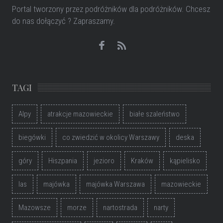
Portal tworzony przez podróżników dla podróżników
. Chcesz
do nas dołączyć ? Zapraszamy.
TAGI
Alpy
atrakcje mazowieckie
białe szaleństwo
biegówki
co zwiedzić w okolicy Warszawy
deska
góry
Hiszpania
jezioro
Kraków
kąpielisko
las
majówka
majówka Warszawa
mazowieckie
Mazowsze
morze
nartostrada
narty