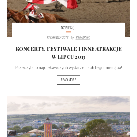
DZIEJE SIĘ ...
13 CZERWCA 2013
By:
BEZMAPY.PL
KONCERTY, FESTIWALE I INNE ATRAKCJE
W LIPCU 2013
Przeczytaj o najciekawszych wydarzeniach tego miesiąca!
READ MORE