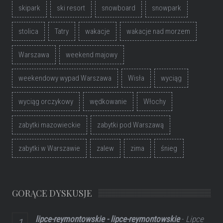
skipark
ski resort
snowboard
snowpark
stolica
Tatry
wakacje
wakacje nad morzem
Warszawa
weekend majowy
weekendowy wypad Warszawa
Wisła
wyciąg
wyciąg orczykowy
wędkowanie
Włochy
zabytki mazowieckie
zabytki pod Warszawą
zabytki w Warszawie
zalew
zima
śnieg
GORĄCE DYSKUSJE
lipce-reymontowskie - lipce-reymontowskie
-
Lipce