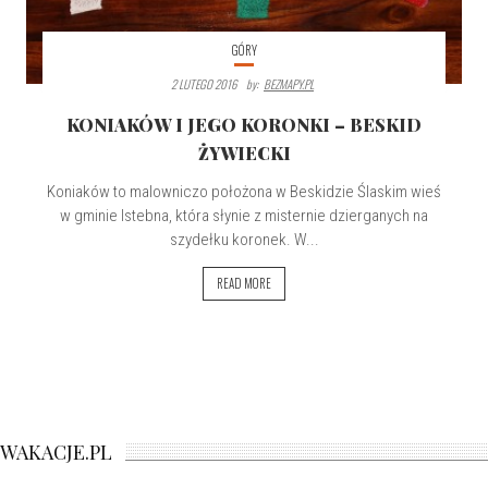
GÓRY
2 LUTEGO 2016
By:
BEZMAPY.PL
KONIAKÓW I JEGO KORONKI – BESKID
ŻYWIECKI
Koniaków to malowniczo położona w Beskidzie Ślaskim wieś
w gminie Istebna, która słynie z misternie dzierganych na
szydełku koronek. W...
READ MORE
WAKACJE.PL