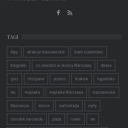
TAGI
Alpy
atrakcje mazowieckie
białe szaleństwo
biegówki
co zwiedzić w okolicy Warszawy
deska
góry
Hiszpania
jezioro
Kraków
kąpielisko
las
majówka
majówka Warszawa
mazowieckie
Mazowsze
morze
nartostrada
narty
ośrodek narciarski
plaża
rower
ski