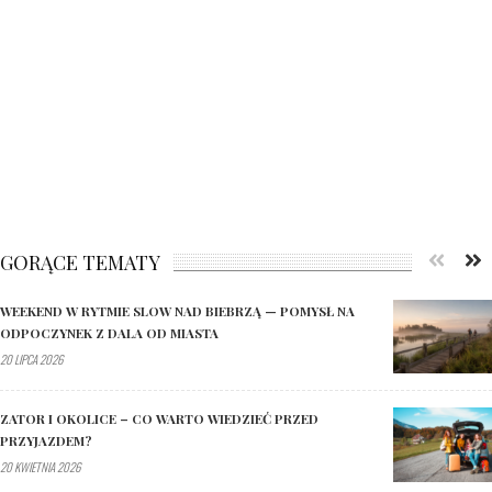
GORĄCE TEMATY
WEEKEND W RYTMIE SLOW NAD BIEBRZĄ — POMYSŁ NA
ODPOCZYNEK Z DALA OD MIASTA
20 LIPCA 2026
ZATOR I OKOLICE – CO WARTO WIEDZIEĆ PRZED
PRZYJAZDEM?
20 KWIETNIA 2026