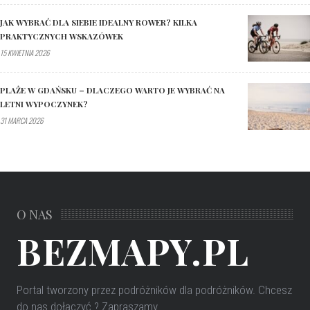
JAK WYBRAĆ DLA SIEBIE IDEALNY ROWER? KILKA
PRAKTYCZNYCH WSKAZÓWEK
15 KWIETNIA 2026
PLAŻE W GDAŃSKU – DLACZEGO WARTO JE WYBRAĆ NA
LETNI WYPOCZYNEK?
31 MARCA 2026
O NAS
BEZMAPY.PL
Portal tworzony przez podróżników dla podróżników
. Chcesz
do nas dołączyć ? Zapraszamy.