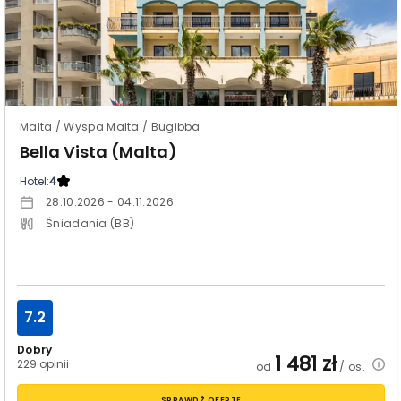
Malta / Wyspa Malta / Bugibba
Bella Vista (Malta)
Hotel:
4
28.10.2026 - 04.11.2026
Śniadania (BB)
7.2
Dobry
1 481
zł
229 opinii
od
/ os.
SPRAWDŹ OFERTĘ