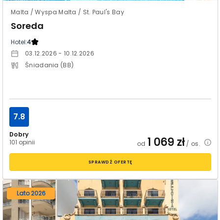
Malta / Wyspa Malta / St. Paul's Bay
Soreda
Hotel:
4
03.12.2026 - 10.12.2026
Śniadania (BB)
7.8
Dobry
1 069
zł
101 opinii
od
/ os.
SPRAWDŹ OFERTĘ
Lato 2026