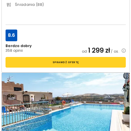
Śniadania (BB)
8.6
Bardzo dobry
1 299
zł
358 opinii
od
/ os.
SPRAWDŹ OFERTĘ