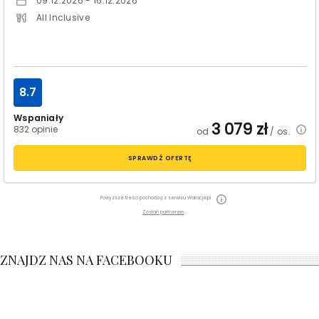
09.12.2026 - 16.12.2026
All Inclusive
8.7
Wspaniały
3 079
zł
832 opinie
od
/ os.
SPRAWDŹ OFERTĘ
Powyższe treści pochodzą z serwisu Wakacje.pl
Zostań partnerem
ZNAJDZ NAS NA FACEBOOKU