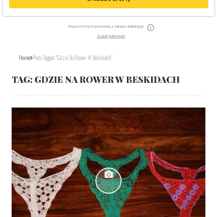
Powyższe treści pochodzą z serwisu Wakacje.pl
Zostań partnerem
Home
Posts Tagged "gdzie Na Rower W Beskidach"
TAG:
GDZIE NA ROWER W BESKIDACH