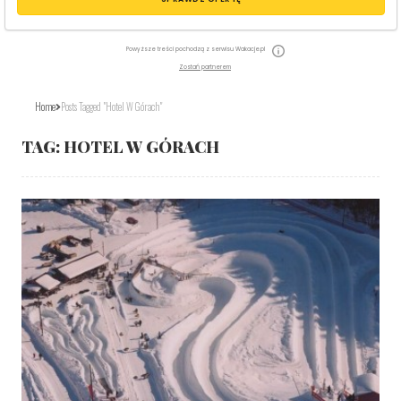
Powyższe treści pochodzą z serwisu Wakacje.pl
Zostań partnerem
Home
Posts Tagged "hotel W Górach"
TAG:
HOTEL W GÓRACH