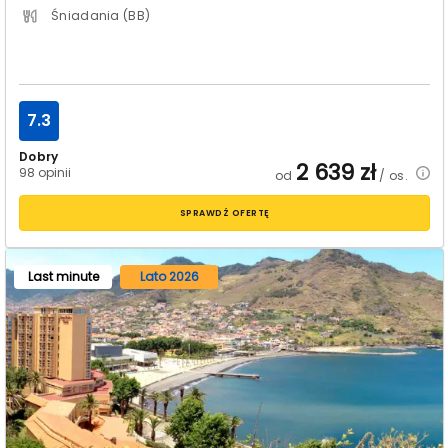
Śniadania (BB)
7.3
Dobry
2 639
zł
98 opinii
od
/ os.
SPRAWDŹ OFERTĘ
Last minute
Lato 2026