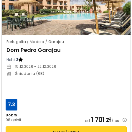
Portugalia / Madera / Garajau
Dom Pedro Garajau
Hotel:
3
15.12.2026 - 22.12.2026
Śniadania (BB)
7.3
Dobry
1 701
zł
98 opinii
od
/ os.
SPRAWDŹ OFERTĘ