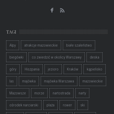
TAGI
Alpy
atrakcje mazowieckie
białe szaleństwo
biegówki
co zwiedzić w okolicy Warszawy
deska
góry
Hiszpania
jezioro
Kraków
kąpielisko
las
majówka
majówka Warszawa
mazowieckie
Mazowsze
morze
nartostrada
narty
ośrodek narciarski
plaża
rower
ski