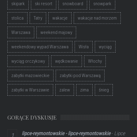
skipark
ski resort
snowboard
snowpark
stolica
Tatry
wakacje
wakacje nad morzem
Warszawa
weekend majowy
weekendowy wypad Warszawa
Wisła
wyciąg
wyciąg orczykowy
wędkowanie
Włochy
zabytki mazowieckie
zabytki pod Warszawą
zabytki w Warszawie
zalew
zima
śnieg
GORĄCE DYSKUSJE
lipce-reymontowskie - lipce-reymontowskie
-
Lipce