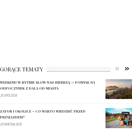
GORĄCE TEMATY
WEEKEND W RYTMIE SLOW NAD BIEBRZĄ — POMYSŁ NA
ODPOCZYNEK Z DALA OD MIASTA
20 LIPCA 2026
ZATOR I OKOLICE – CO WARTO WIEDZIEĆ PRZED
PRZYJAZDEM?
20 KWIETNIA 2026