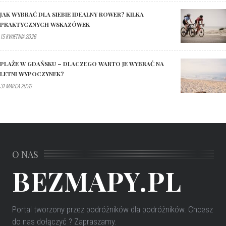
JAK WYBRAĆ DLA SIEBIE IDEALNY ROWER? KILKA
PRAKTYCZNYCH WSKAZÓWEK
15 KWIETNIA 2026
PLAŻE W GDAŃSKU – DLACZEGO WARTO JE WYBRAĆ NA
LETNI WYPOCZYNEK?
31 MARCA 2026
O NAS
BEZMAPY.PL
Portal tworzony przez podróżników dla podróżników
. Chcesz
do nas dołączyć ? Zapraszamy.