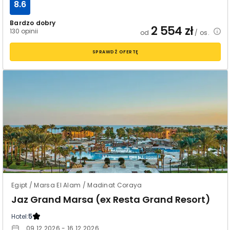
8.6
Bardzo dobry
2 554
zł
130 opinii
od
/ os.
SPRAWDŹ OFERTĘ
Egipt / Marsa El Alam / Madinat Coraya
Jaz Grand Marsa (ex Resta Grand Resort)
Hotel:
5
09.12.2026 - 16.12.2026