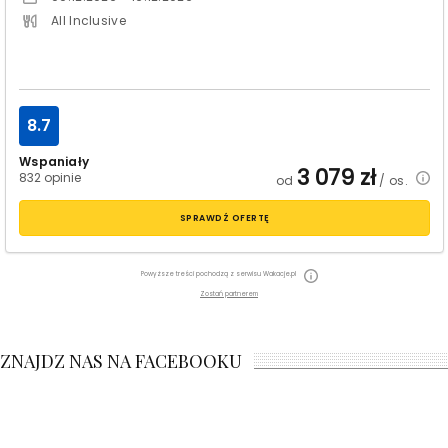
All Inclusive
8.7
Wspaniały
3 079
zł
832 opinie
od
/ os.
SPRAWDŹ OFERTĘ
Powyższe treści pochodzą z serwisu Wakacje.pl
Zostań partnerem
ZNAJDZ NAS NA FACEBOOKU