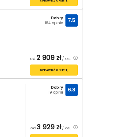
SPRAWDŹ OFERTĘ
Dobry
7.5
184 opinie
2 909
zł
od
/ os.
SPRAWDŹ OFERTĘ
Dobry
6.8
19 opinii
3 929
zł
od
/ os.