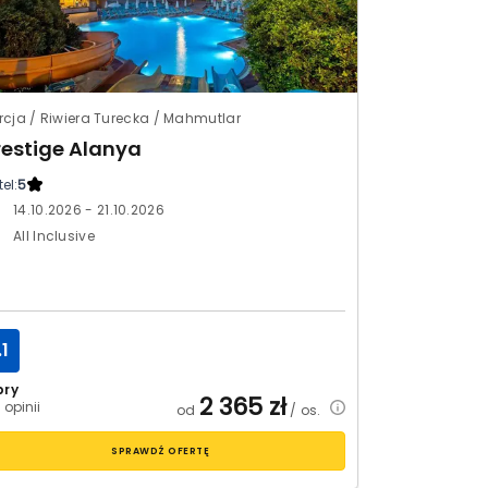
rcja / Riwiera Turecka / Mahmutlar
restige Alanya
el:
5
14.10.2026 - 21.10.2026
All Inclusive
.1
bry
2 365
zł
 opinii
od
/ os.
SPRAWDŹ OFERTĘ