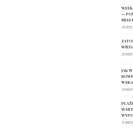
WEEK
— PO
MIAS
20 LIPCA
ZATO
WIED
20 KWIET
JAK W
ROWE
WSK
15 KWIET
PLAŻ
WART
WYPO
31 MARCA