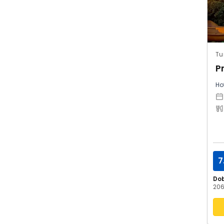
Tu
P
Hot
7
Do
206