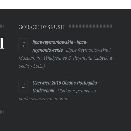
GORĄCE DYSKUSJE
L
lipce-reymontowskie - lipce-
reymontowskie
-
Lipce Reymontowskie i
Muzeum im. Władysława S. Reymonta (zabytki w
okolicy Łodzi)
Czerwiec 2016 Obidos Portugalia -
Codziennik
-
Óbidos – perełka za
średniowiecznymi murami