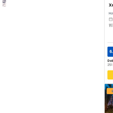
X
Hot
6
Do
251 