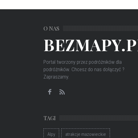
O NAS
BEZMAPY.P
Portal tworzony przez podróżników dla
podróżników
. Chcesz do nas dołączyć ?
Zapraszamy.
TAGI
Alpy
atrakcje mazowieckie