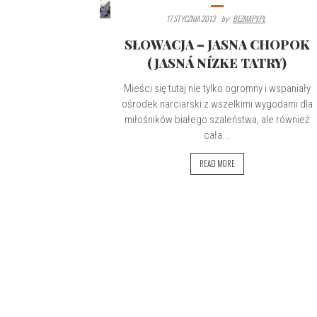
17 STYCZNIA 2013
By:
BEZMAPY.PL
SŁOWACJA – JASNA CHOPOK
(JASNÁ NÍZKE TATRY)
Mieści się tutaj nie tylko ogromny i wspaniały
ośrodek narciarski z wszelkimi wygodami dla
miłośników białego szaleństwa, ale również
cała...
READ MORE