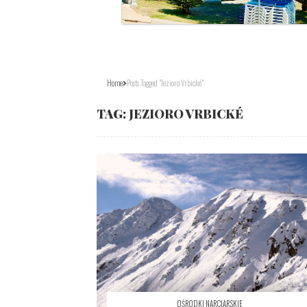
Home
Posts Tagged "jezioro Vrbické"
TAG:
JEZIORO VRBICKÉ
OŚRODKI NARCIARSKIE