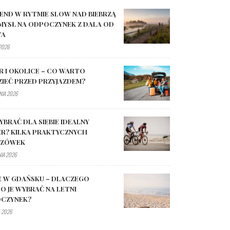
END W RYTMIE SLOW NAD BIEBRZĄ
MYSŁ NA ODPOCZYNEK Z DALA OD
TA
 2026
R I OKOLICE – CO WARTO
ZIEĆ PRZED PRZYJAZDEM?
NIA 2026
YBRAĆ DLA SIEBIE IDEALNY
R? KILKA PRAKTYCZNYCH
AZÓWEK
NIA 2026
E W GDAŃSKU – DLACZEGO
O JE WYBRAĆ NA LETNI
CZYNEK?
 2026