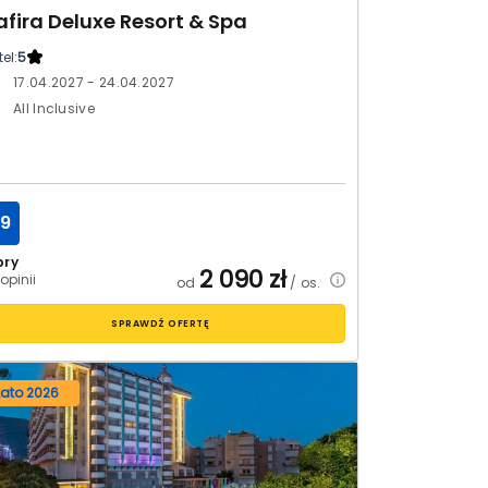
afira Deluxe Resort & Spa
el:
5
17.04.2027 - 24.04.2027
All Inclusive
.9
bry
2 090
zł
opinii
od
/ os.
SPRAWDŹ OFERTĘ
Lato 2026