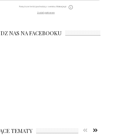
Powyższe treści pochodzą z serwisu Wakacje.pl
Zostań partnerem
JDZ NAS NA FACEBOOKU
ĄCE TEMATY