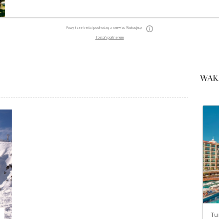
Powyższe treści pochodzą z serwisu Wakacje.pl
Zostań partnerem
WAK
Tu