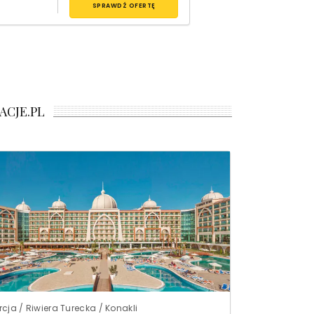
SPRAWDŹ OFERTĘ
ACJE.PL
rcja / Riwiera Turecka / Konakli