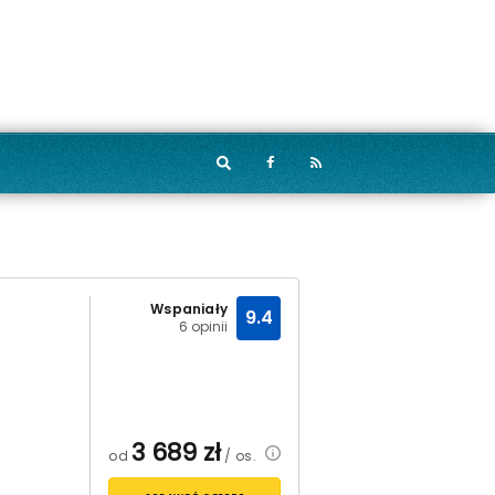
Wspaniały
9.4
6 opinii
3 689
zł
od
/ os.