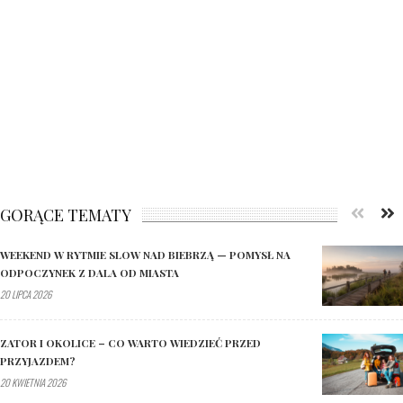
GORĄCE TEMATY
WEEKEND W RYTMIE SLOW NAD BIEBRZĄ — POMYSŁ NA
ODPOCZYNEK Z DALA OD MIASTA
20 LIPCA 2026
ZATOR I OKOLICE – CO WARTO WIEDZIEĆ PRZED
PRZYJAZDEM?
20 KWIETNIA 2026