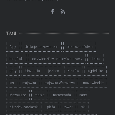
TAGI
Alpy
atrakcje mazowieckie
białe szaleństwo
biegówki
co zwiedzić w okolicy Warszawy
deska
góry
Hiszpania
jezioro
Kraków
kąpielisko
las
majówka
majówka Warszawa
mazowieckie
Mazowsze
morze
nartostrada
narty
ośrodek narciarski
plaża
rower
ski