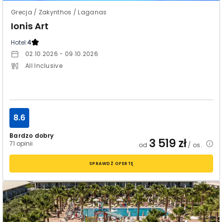
Grecja / Zakynthos / Laganas
Ionis Art
Hotel:
4
02.10.2026 - 09.10.2026
All Inclusive
8.6
Bardzo dobry
3 519
zł
71 opinii
od
/ os.
SPRAWDŹ OFERTĘ