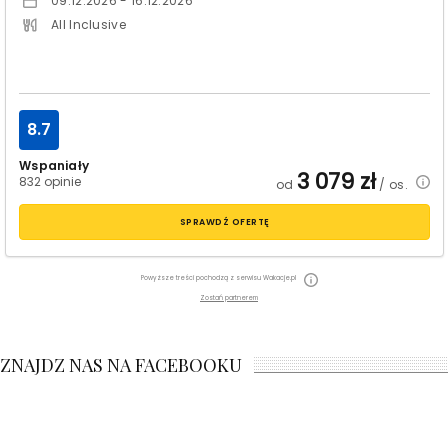
09.12.2026 - 16.12.2026
All Inclusive
8.7
Wspaniały
3 079
zł
832 opinie
od
/ os.
SPRAWDŹ OFERTĘ
Powyższe treści pochodzą z serwisu Wakacje.pl
Zostań partnerem
ZNAJDZ NAS NA FACEBOOKU