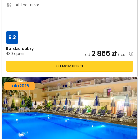
All Inclusive
8.3
Bardzo dobry
2 866
zł
430 opinii
od
/ os.
SPRAWDŹ OFERTĘ
Lato 2026