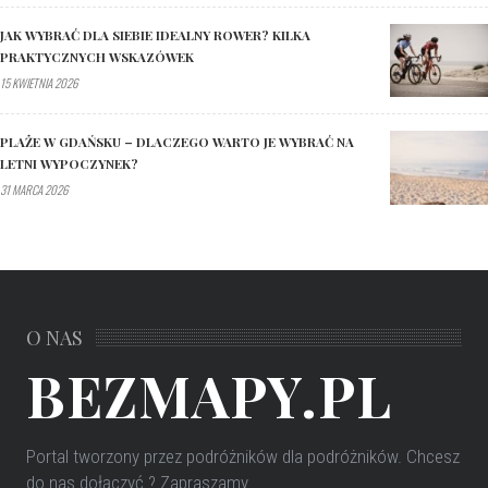
JAK WYBRAĆ DLA SIEBIE IDEALNY ROWER? KILKA
PRAKTYCZNYCH WSKAZÓWEK
15 KWIETNIA 2026
PLAŻE W GDAŃSKU – DLACZEGO WARTO JE WYBRAĆ NA
LETNI WYPOCZYNEK?
31 MARCA 2026
O NAS
BEZMAPY.PL
Portal tworzony przez podróżników dla podróżników
. Chcesz
do nas dołączyć ? Zapraszamy.