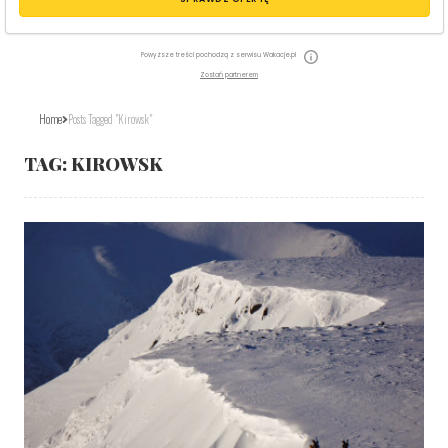
Powyższe treści pochodzą z serwisu Wakacje.pl
Zostań partnerem
Home
Posts Tagged "Kirowsk"
TAG:
KIROWSK