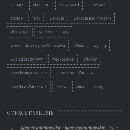
skipark
ski resort
snowboard
snowpark
stolica
Tatry
wakacje
wakacje nad morzem
Warszawa
weekend majowy
weekendowy wypad Warszawa
Wisła
wyciąg
wyciąg orczykowy
wędkowanie
Włochy
zabytki mazowieckie
zabytki pod Warszawą
zabytki w Warszawie
zalew
zima
śnieg
GORĄCE DYSKUSJE
lipce-reymontowskie - lipce-reymontowskie
-
Lipce