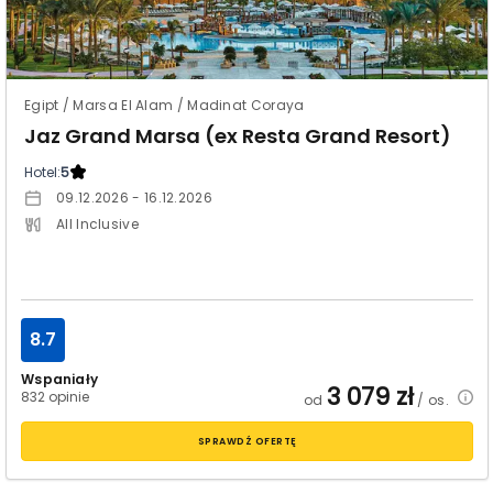
Egipt / Marsa El Alam / Madinat Coraya
Jaz Grand Marsa (ex Resta Grand Resort)
Hotel:
5
09.12.2026 - 16.12.2026
All Inclusive
8.7
Wspaniały
3 079
zł
832 opinie
od
/ os.
SPRAWDŹ OFERTĘ