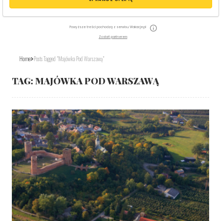
Powyższe treści pochodzą z serwisu Wakacje.pl
Zostań partnerem
Home
Posts Tagged "majówka Pod Warszawą"
TAG:
MAJÓWKA POD WARSZAWĄ