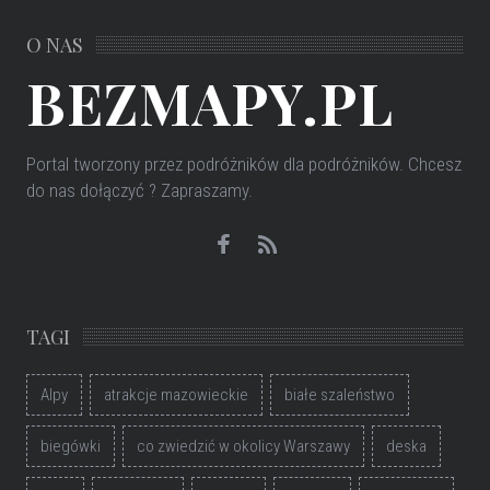
O NAS
BEZMAPY.PL
Portal tworzony przez podróżników dla podróżników
. Chcesz
do nas dołączyć ? Zapraszamy.
TAGI
Alpy
atrakcje mazowieckie
białe szaleństwo
biegówki
co zwiedzić w okolicy Warszawy
deska