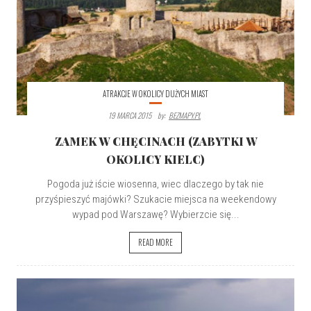
ATRAKCJE W OKOLICY DUŻYCH MIAST
19 MARCA 2015
By:
BEZMAPY.PL
ZAMEK W CHĘCINACH (ZABYTKI W
OKOLICY KIELC)
Pogoda już iście wiosenna, wiec dlaczego by tak nie
przyśpieszyć majówki? Szukacie miejsca na weekendowy
wypad pod Warszawę? Wybierzcie się...
READ MORE