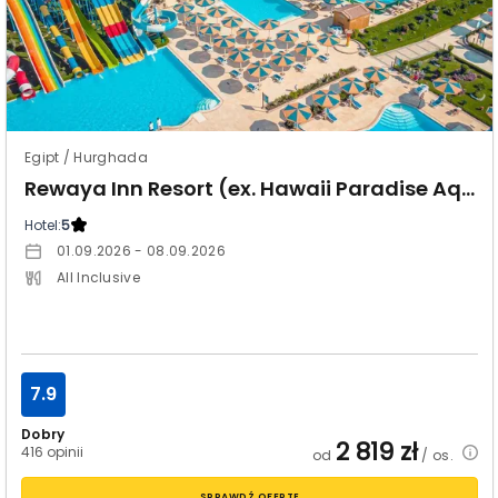
Egipt / Hurghada
Rewaya Inn Resort (ex. Hawaii Paradise Aqua Park Resort)
Hotel:
5
01.09.2026 - 08.09.2026
All Inclusive
7.9
Dobry
2 819
zł
416 opinii
od
/ os.
SPRAWDŹ OFERTĘ