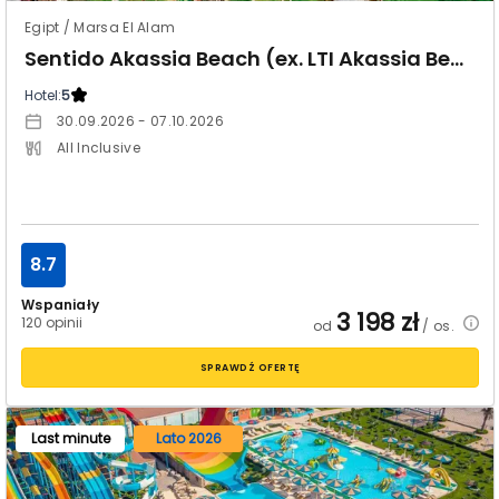
Egipt / Marsa El Alam
Sentido Akassia Beach (ex. LTI Akassia Beach)
Hotel:
5
30.09.2026 - 07.10.2026
All Inclusive
8.7
Wspaniały
3 198
zł
120 opinii
od
/ os.
SPRAWDŹ OFERTĘ
Last minute
Lato 2026