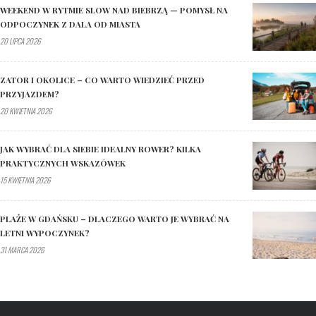
WEEKEND W RYTMIE SLOW NAD BIEBRZĄ — POMYSŁ NA
ODPOCZYNEK Z DALA OD MIASTA
20 LIPCA 2026
ZATOR I OKOLICE – CO WARTO WIEDZIEĆ PRZED
PRZYJAZDEM?
20 KWIETNIA 2026
JAK WYBRAĆ DLA SIEBIE IDEALNY ROWER? KILKA
PRAKTYCZNYCH WSKAZÓWEK
15 KWIETNIA 2026
PLAŻE W GDAŃSKU – DLACZEGO WARTO JE WYBRAĆ NA
LETNI WYPOCZYNEK?
31 MARCA 2026