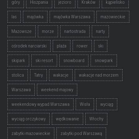
góry
Hiszpania
jezioro
Kraków
kąpielisko
las
majówka
majówka Warszawa
mazowieckie
Mazowsze
morze
nartostrada
narty
ośrodek narciarski
plaża
rower
ski
skipark
ski resort
snowboard
snowpark
stolica
Tatry
wakacje
wakacje nad morzem
Warszawa
weekend majowy
weekendowy wypad Warszawa
Wisła
wyciąg
wyciąg orczykowy
wędkowanie
Włochy
zabytki mazowieckie
zabytki pod Warszawą