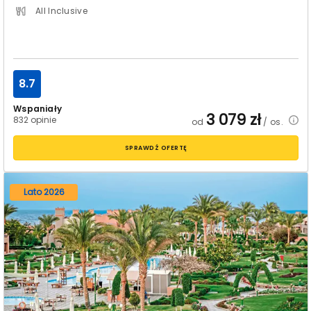
All Inclusive
8.7
Wspaniały
3 079
zł
832 opinie
od
/ os.
SPRAWDŹ OFERTĘ
Lato 2026