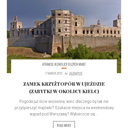
ATRAKCJE W OKOLICY DUŻYCH MIAST
17 MARCA 2015
By:
BEZMAPY.PL
ZAMEK KRZYŻTOPÓR W UJEŹDZIE
(ZABYTKI W OKOLICY KIELC)
Pogoda już iście wiosenna, wiec dlaczego by tak nie
przyśpieszyć majówki? Szukacie miejsca na weekendowy
wypad pod Warszawę? Wybierzcie się...
READ MORE