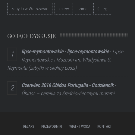
zabytki w Warszawie
zalew
zima
śnieg
GORĄCE DYSKUSJE
lipce-reymontowskie - lipce-reymontowskie
-
Lipce
Reymontowskie i Muzeum im. Władysława S.
Reymonta (zabytki w okolicy Łodzi)
Czerwiec 2016 Obidos Portugalia - Codziennik
-
Óbidos – perełka za średniowiecznymi murami
RELAKS
PRZEWODNIKI
WIATR I WODA
KONTAKT