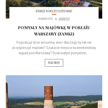
ATRAKCJE W OKOLICY DUŻYCH MIAST
24 MARCA 2015
By:
BEZMAPY.PL
POMYSŁY NA MAJÓWKĘ W POBLIŻU
WARSZAWY (ZAMKI)
Pogoda już iście wiosenna, wiec dlaczego by tak nie
przyśpieszyć majówki? Szukacie miejsca na weekendowy
wypad pod Warszawę? Doskonałym pomysłem,...
READ MORE