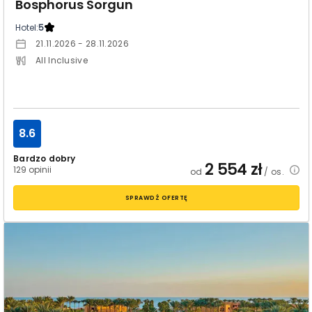
Bosphorus Sorgun
Hotel:
5
21.11.2026 - 28.11.2026
All Inclusive
8.6
Bardzo dobry
2 554
zł
129 opinii
od
/ os.
SPRAWDŹ OFERTĘ