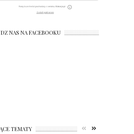
Powyższe treści pochodzą z serwisu Wakacje.pl
Zostań partnerem
JDZ NAS NA FACEBOOKU
ĄCE TEMATY