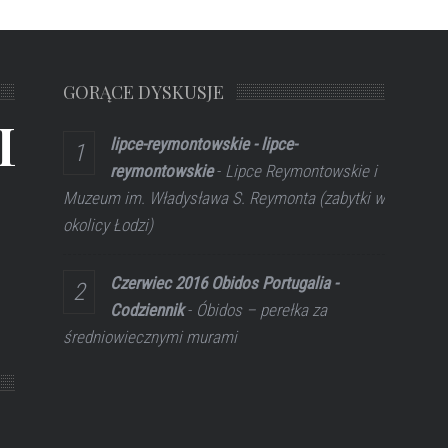
GORĄCE DYSKUSJE
L
lipce-reymontowskie - lipce-
reymontowskie
-
Lipce Reymontowskie i
Muzeum im. Władysława S. Reymonta (zabytki w
okolicy Łodzi)
Czerwiec 2016 Obidos Portugalia -
Codziennik
-
Óbidos – perełka za
średniowiecznymi murami