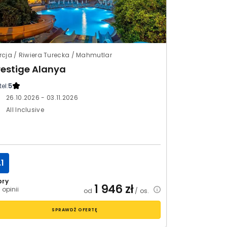
rcja / Riwiera Turecka / Mahmutlar
restige Alanya
el:
5
26.10.2026 - 03.11.2026
All Inclusive
.1
bry
1 946
zł
 opinii
od
/ os.
SPRAWDŹ OFERTĘ