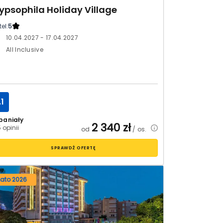
ypsophila Holiday Village
el:
5
10.04.2027 - 17.04.2027
All Inclusive
.1
paniały
2 340
zł
 opinii
od
/ os.
SPRAWDŹ OFERTĘ
Lato 2026