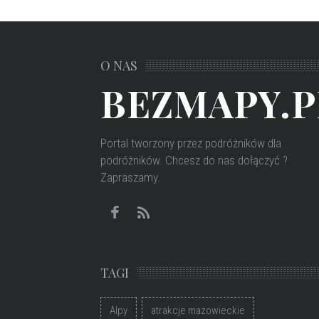
O NAS
BEZMAPY.P
Portal tworzony przez podróżników dla
podróżników
. Chcesz do nas dołączyć ?
Zapraszamy.
TAGI
Alpy
atrakcje mazowieckie