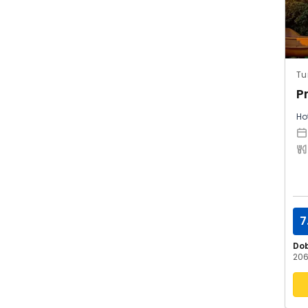
Tu
P
Hot
7
Do
206