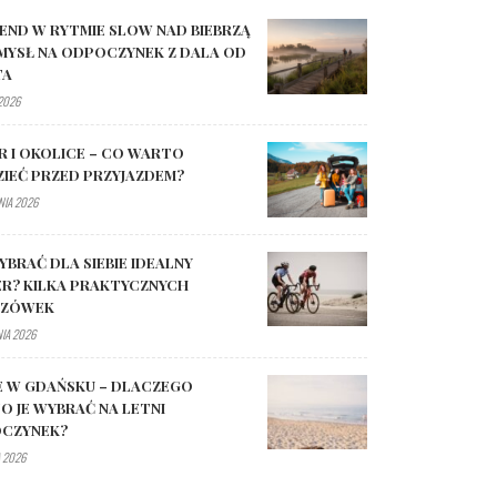
END W RYTMIE SLOW NAD BIEBRZĄ
MYSŁ NA ODPOCZYNEK Z DALA OD
TA
 2026
R I OKOLICE – CO WARTO
ZIEĆ PRZED PRZYJAZDEM?
NIA 2026
YBRAĆ DLA SIEBIE IDEALNY
R? KILKA PRAKTYCZNYCH
AZÓWEK
NIA 2026
E W GDAŃSKU – DLACZEGO
O JE WYBRAĆ NA LETNI
CZYNEK?
 2026