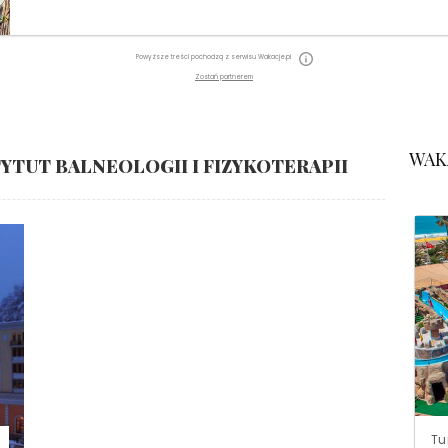
Powyższe treści pochodzą z serwisu Wakacje.pl
Zostań partnerem
WAK
TUT BALNEOLOGII I FIZYKOTERAPII
Tu