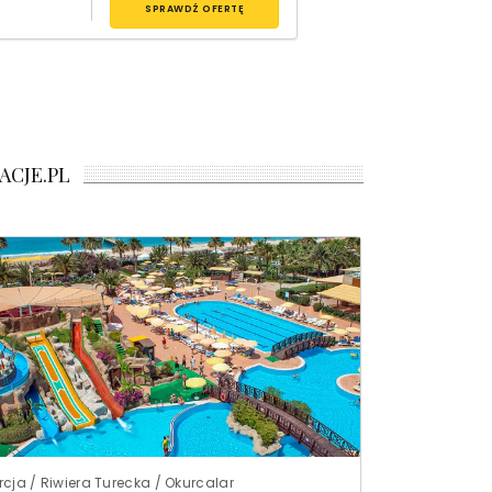
SPRAWDŹ OFERTĘ
ACJE.PL
rcja / Riwiera Turecka / Okurcalar