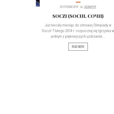
20 STYCZNIA 2014
By:
BEZMAPY.PL
SOCZI (SOCHI, СОЧИ)
Już niecały miesiąc do zimowej Olimpiady w
Soczi! 7 lutego 2014 r. rozpoczną się Igrzyska 
jednym z piękniejszych uzdrowisk...
READ MORE