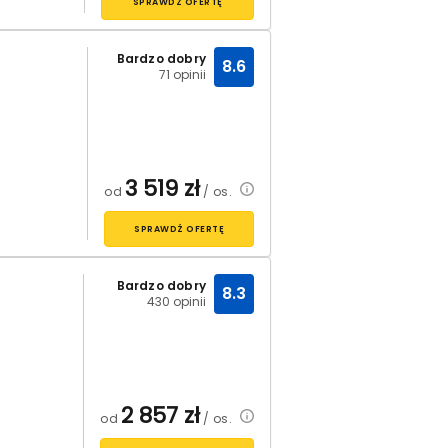
SPRAWDŹ OFERTĘ
Bardzo dobry
8.6
71 opinii
3 519
zł
od
/ os.
SPRAWDŹ OFERTĘ
Bardzo dobry
8.3
430 opinii
2 857
zł
od
/ os.