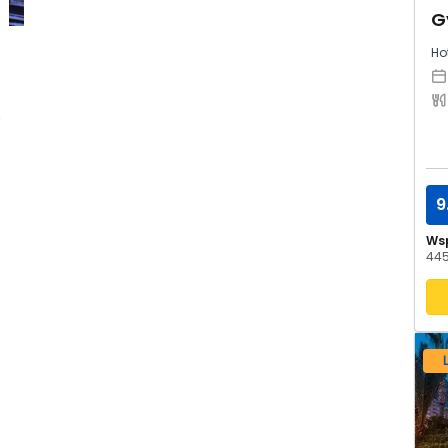
G
Hot
w
9
Ws
445