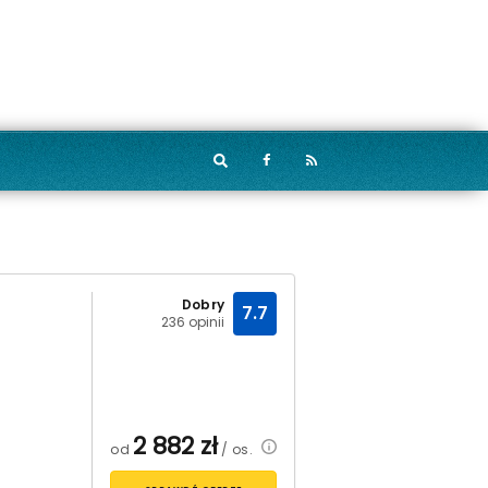
Dobry
7.7
236 opinii
2 882
zł
od
/ os.