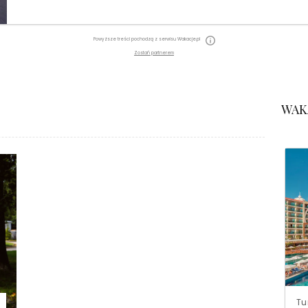
Powyższe treści pochodzą z serwisu Wakacje.pl
Zostań partnerem
WAK
Tu