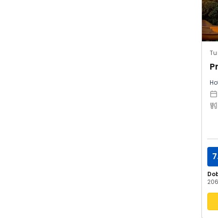
Tu
P
Hot
7
Do
206