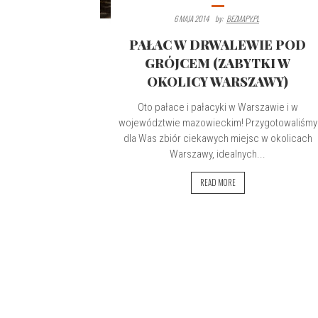
6 MAJA 2014
By:
BEZMAPY.PL
PAŁAC W DRWALEWIE POD
GRÓJCEM (ZABYTKI W
OKOLICY WARSZAWY)
Oto pałace i pałacyki w Warszawie i w
województwie mazowieckim! Przygotowaliśmy
dla Was zbiór ciekawych miejsc w okolicach
Warszawy, idealnych...
READ MORE