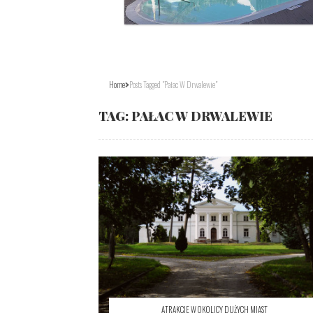
Home
Posts Tagged "pałac W Drwalewie"
TAG:
PAŁAC W DRWALEWIE
ATRAKCJE W OKOLICY DUŻYCH MIAST