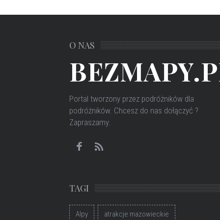
O NAS
BEZMAPY.P
Portal tworzony przez podróżników dla
podróżników
. Chcesz do nas dołączyć ?
Zapraszamy.
TAGI
Alpy
atrakcje mazowieckie