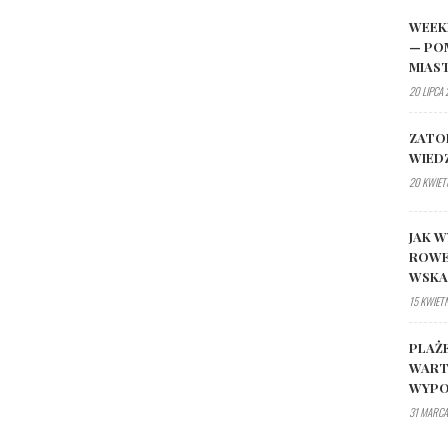
WEEK
— PO
MIAS
20 LIPCA
ZATO
WIED
20 KWIET
JAK W
ROWE
WSK
15 KWIET
PLAŻ
WART
WYPO
31 MARCA