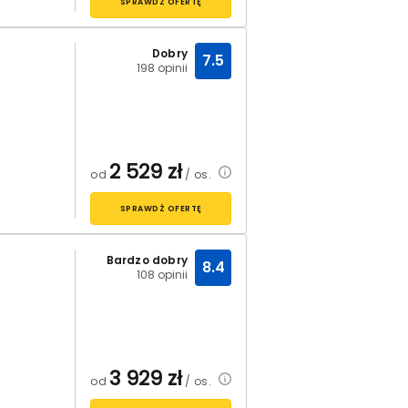
SPRAWDŹ OFERTĘ
Dobry
7.5
198 opinii
2 529
zł
od
/ os.
SPRAWDŹ OFERTĘ
Bardzo dobry
8.4
108 opinii
3 929
zł
od
/ os.