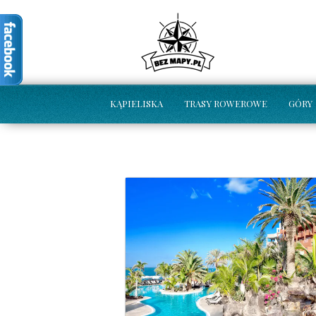
KĄPIELISKA
TRASY ROWEROWE
GÓRY