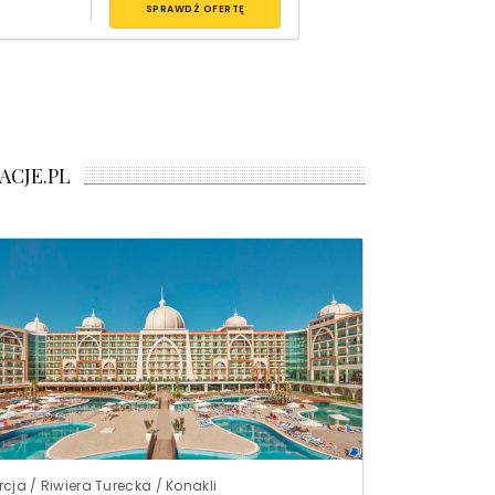
SPRAWDŹ OFERTĘ
ACJE.PL
rcja / Riwiera Turecka / Konakli