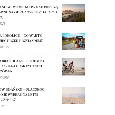
END W RYTMIE SLOW NAD BIEBRZĄ
MYSŁ NA ODPOCZYNEK Z DALA OD
TA
 2026
R I OKOLICE – CO WARTO
ZIEĆ PRZED PRZYJAZDEM?
NIA 2026
YBRAĆ DLA SIEBIE IDEALNY
R? KILKA PRAKTYCZNYCH
AZÓWEK
NIA 2026
E W GDAŃSKU – DLACZEGO
O JE WYBRAĆ NA LETNI
CZYNEK?
 2026