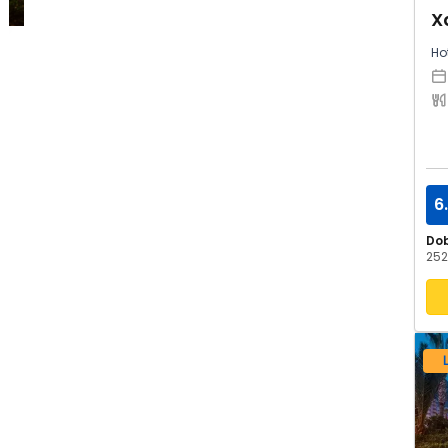
X
Hot
6
Do
252