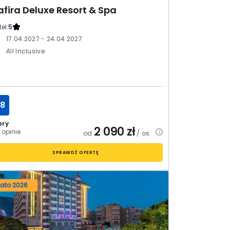
afira Deluxe Resort & Spa
el:
5
17.04.2027 - 24.04.2027
All Inclusive
.8
bry
2 090
zł
 opinie
od
/ os.
SPRAWDŹ OFERTĘ
Lato 2026