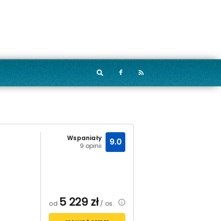
Wspaniały
9.0
9 opinii
5 229
zł
od
/ os.