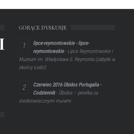
GORĄCE DYSKUSJE
L
lipce-reymontowskie - lipce-
reymontowskie
-
Lipce Reymontowskie i
Muzeum im. Władysława S. Reymonta (zabytki w
okolicy Łodzi)
Czerwiec 2016 Obidos Portugalia -
Codziennik
-
Óbidos – perełka za
średniowiecznymi murami