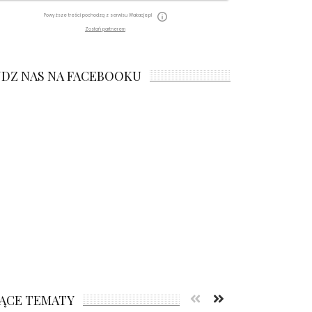
Powyższe treści pochodzą z serwisu Wakacje.pl
Zostań partnerem
JDZ NAS NA FACEBOOKU
ĄCE TEMATY