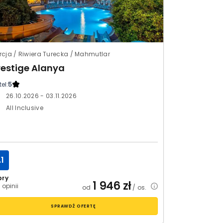
rcja / Riwiera Turecka / Mahmutlar
restige Alanya
el:
5
26.10.2026 - 03.11.2026
All Inclusive
.1
bry
1 946
zł
 opinii
od
/ os.
SPRAWDŹ OFERTĘ