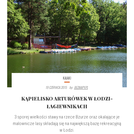
KAJAKI
19 CZERWCA 2015
By:
BEZMAPY.PL
KĄPIELISKO ARTURÓWEK W ŁODZI-
ŁAGIEWNIKACH
3 sporej wielkości stawy na rzece Bzurze oraz okalające je
malownicze lasy składają się na największą bazę rekreacyjną
w Łodzi.