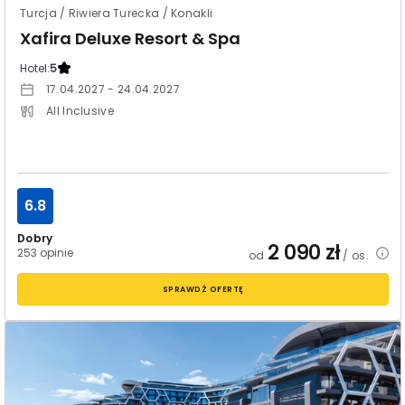
Turcja / Riwiera Turecka / Konakli
Xafira Deluxe Resort & Spa
Hotel:
5
17.04.2027 - 24.04.2027
All Inclusive
6.8
Dobry
2 090
zł
253 opinie
od
/ os.
SPRAWDŹ OFERTĘ