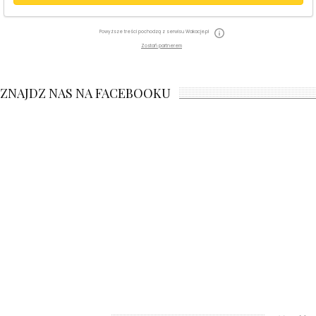
Powyższe treści pochodzą z serwisu Wakacje.pl
Zostań partnerem
ZNAJDZ NAS NA FACEBOOKU