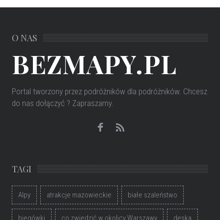
O NAS
BEZMAPY.PL
Portal tworzony przez podróżników dla podróżników
. Chcesz
do nas dołączyć ? Zapraszamy.
TAGI
Alpy
atrakcje mazowieckie
białe szaleństwo
biegówki
co zwiedzić w okolicy Warszawy
deska