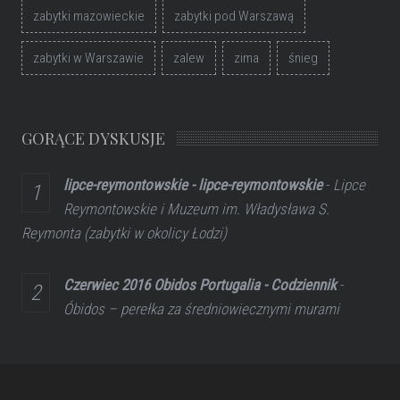
zabytki mazowieckie
zabytki pod Warszawą
zabytki w Warszawie
zalew
zima
śnieg
GORĄCE DYSKUSJE
lipce-reymontowskie - lipce-reymontowskie
-
Lipce
Reymontowskie i Muzeum im. Władysława S.
Reymonta (zabytki w okolicy Łodzi)
Czerwiec 2016 Obidos Portugalia - Codziennik
-
Óbidos – perełka za średniowiecznymi murami