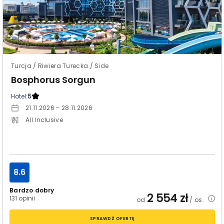
Turcja / Riwiera Turecka / Side
Bosphorus Sorgun
Hotel:
5
21.11.2026 - 28.11.2026
All Inclusive
8.6
Bardzo dobry
2 554
zł
131 opinii
od
/ os.
SPRAWDŹ OFERTĘ