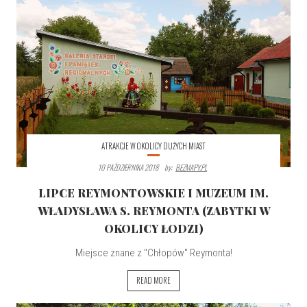
ATRAKCJE W OKOLICY DUŻYCH MIAST
10 PAŹDZIERNIKA 2018
By:
BEZMAPY.PL
LIPCE REYMONTOWSKIE I MUZEUM IM.
WŁADYSŁAWA S. REYMONTA (ZABYTKI W
OKOLICY ŁODZI)
Miejsce znane z "Chłopów" Reymonta!
READ MORE