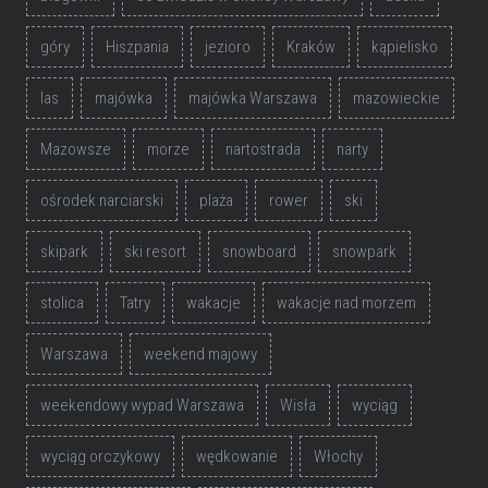
góry
Hiszpania
jezioro
Kraków
kąpielisko
las
majówka
majówka Warszawa
mazowieckie
Mazowsze
morze
nartostrada
narty
ośrodek narciarski
plaża
rower
ski
skipark
ski resort
snowboard
snowpark
stolica
Tatry
wakacje
wakacje nad morzem
Warszawa
weekend majowy
weekendowy wypad Warszawa
Wisła
wyciąg
wyciąg orczykowy
wędkowanie
Włochy