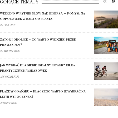
GORĄCE TEMATY
WEEKEND W RYTMIE SLOW NAD BIEBRZĄ — POMYSŁ NA
ODPOCZYNEK Z DALA OD MIASTA
20 LIPCA 2026
ZATOR I OKOLICE – CO WARTO WIEDZIEĆ PRZED
PRZYJAZDEM?
20 KWIETNIA 2026
JAK WYBRAĆ DLA SIEBIE IDEALNY ROWER? KILKA
PRAKTYCZNYCH WSKAZÓWEK
15 KWIETNIA 2026
PLAŻE W GDAŃSKU – DLACZEGO WARTO JE WYBRAĆ NA
LETNI WYPOCZYNEK?
31 MARCA 2026