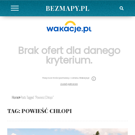
BEZMAPY.PL
Brak ofert dla danego
kryterium.
Powyższe treści pochodzą z serwisu Wakacje.pl
Zostań partnerem
Home
Posts Tagged "powieść Chłopi"
TAG:
POWIEŚĆ CHŁOPI