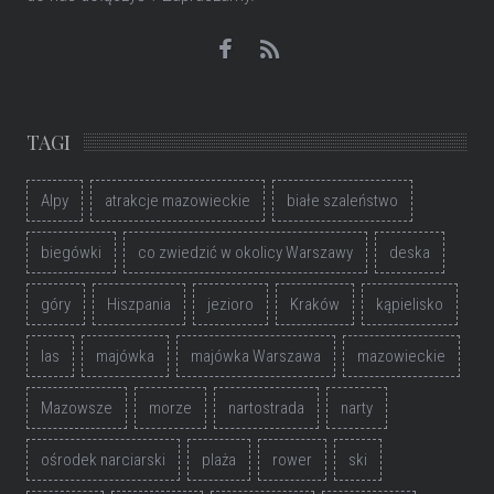
TAGI
Alpy
atrakcje mazowieckie
białe szaleństwo
biegówki
co zwiedzić w okolicy Warszawy
deska
góry
Hiszpania
jezioro
Kraków
kąpielisko
las
majówka
majówka Warszawa
mazowieckie
Mazowsze
morze
nartostrada
narty
ośrodek narciarski
plaża
rower
ski