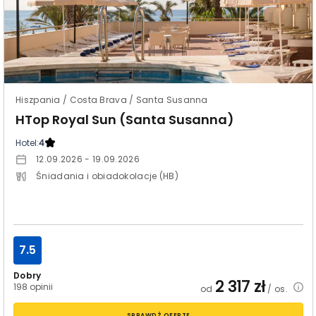
Hiszpania / Costa Brava / Santa Susanna
HTop Royal Sun (Santa Susanna)
Hotel:
4
12.09.2026 - 19.09.2026
Śniadania i obiadokolacje (HB)
7.5
Dobry
2 317
zł
198 opinii
od
/ os.
SPRAWDŹ OFERTĘ