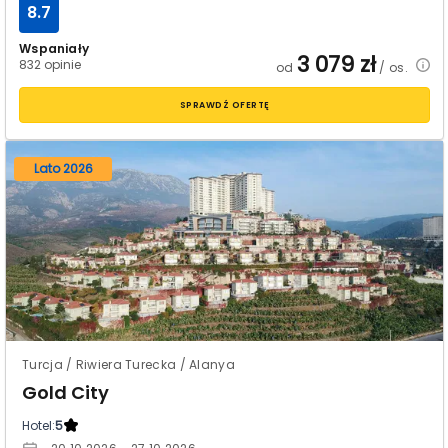
8.7
Wspaniały
3 079
zł
832 opinie
od
/ os.
SPRAWDŹ OFERTĘ
Lato 2026
Turcja / Riwiera Turecka / Alanya
Gold City
Hotel:
5