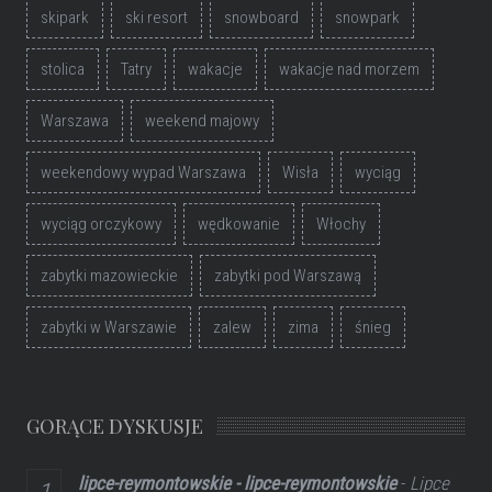
skipark
ski resort
snowboard
snowpark
stolica
Tatry
wakacje
wakacje nad morzem
Warszawa
weekend majowy
weekendowy wypad Warszawa
Wisła
wyciąg
wyciąg orczykowy
wędkowanie
Włochy
zabytki mazowieckie
zabytki pod Warszawą
zabytki w Warszawie
zalew
zima
śnieg
GORĄCE DYSKUSJE
lipce-reymontowskie - lipce-reymontowskie
-
Lipce