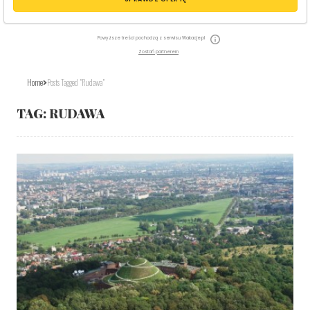
Powyższe treści pochodzą z serwisu Wakacje.pl
Zostań partnerem
Home
Posts Tagged "Rudawa"
TAG:
RUDAWA