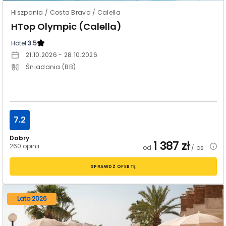
Hiszpania / Costa Brava / Calella
HTop Olympic (Calella)
Hotel:
3.5
21.10.2026 - 28.10.2026
Śniadania (BB)
7.2
Dobry
1 387
zł
260 opinii
od
/ os.
SPRAWDŹ OFERTĘ
Lato 2026