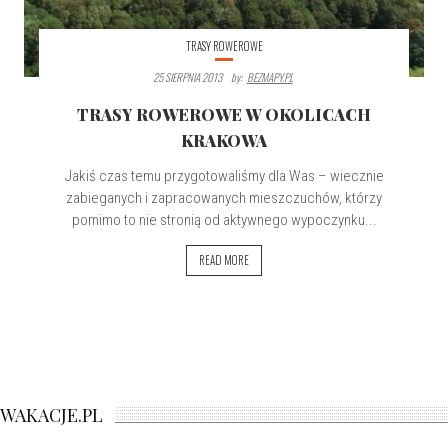
TRASY ROWEROWE
25 SIERPNIA 2013
By:
BEZMAPY.PL
TRASY ROWEROWE W OKOLICACH
KRAKOWA
Jakiś czas temu przygotowaliśmy dla Was – wiecznie
zabieganych i zapracowanych mieszczuchów, którzy
pomimo to nie stronią od aktywnego wypoczynku...
READ MORE
WAKACJE.PL