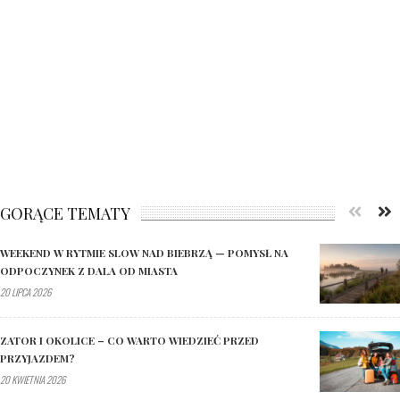
GORĄCE TEMATY
WEEKEND W RYTMIE SLOW NAD BIEBRZĄ — POMYSŁ NA
ODPOCZYNEK Z DALA OD MIASTA
20 LIPCA 2026
ZATOR I OKOLICE – CO WARTO WIEDZIEĆ PRZED
PRZYJAZDEM?
20 KWIETNIA 2026