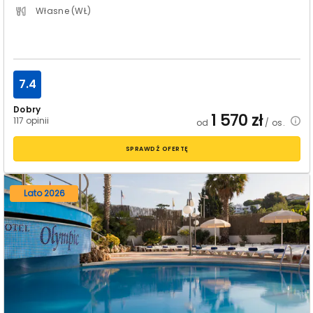
Własne (WŁ)
7.4
Dobry
1 570
zł
117 opinii
od
/ os.
SPRAWDŹ OFERTĘ
Lato 2026