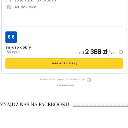
20.10.2026 - 27.10.2026
All Inclusive
8.6
Bardzo dobry
2 388
zł
169 opinii
od
/ os.
SPRAWDŹ OFERTĘ
Powyższe treści pochodzą z serwisu Wakacje.pl
Zostań partnerem
ZNAJDZ NAS NA FACEBOOKU