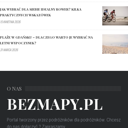
JAK WYBRAĆ DLA SIEBIE IDEALNY ROWER? KILKA
PRAKTYCZNYCH WSKAZÓWEK
15 KWIETNIA 2026
PLAŻE W GDAŃSKU – DLACZEGO WARTO JE WYBRAĆ NA
LETNI WYPOCZYNEK?
31 MARCA 2026
O NAS
BEZMAPY.PL
Portal tworzony przez podróżników dla podróżników
. Chcesz
do nas dołączyć ? Zapraszamy.