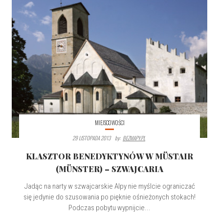
MIEJSCOWOŚCI
29 LISTOPADA 2013
By:
BEZMAPY.PL
KLASZTOR BENEDYKTYNÓW W MÜSTAIR
(MÜNSTER) – SZWAJCARIA
Jadąc na narty w szwajcarskie Alpy nie myślcie ograniczać
się jedynie do szusowania po pięknie ośnieżonych stokach!
Podczas pobytu wypnijcie...