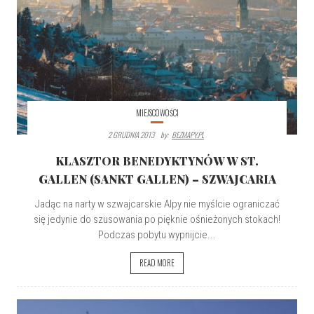
MIEJSCOWOŚCI
2 GRUDNIA 2013
By:
BEZMAPY.PL
KLASZTOR BENEDYKTYNÓW W ST.
GALLEN (SANKT GALLEN) – SZWAJCARIA
Jadąc na narty w szwajcarskie Alpy nie myślcie ograniczać
się jedynie do szusowania po pięknie ośnieżonych stokach!
Podczas pobytu wypnijcie...
READ MORE