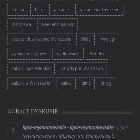
stolica
Tatry
wakacje
wakacje nad morzem
Warszawa
weekend majowy
weekendowy wypad Warszawa
Wisła
wyciąg
wyciąg orczykowy
wędkowanie
Włochy
zabytki mazowieckie
zabytki pod Warszawą
zabytki w Warszawie
zalew
zima
śnieg
GORĄCE DYSKUSJE
lipce-reymontowskie - lipce-reymontowskie
-
Lipce
Reymontowskie i Muzeum im. Władysława S.