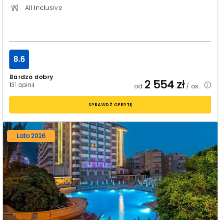
All Inclusive
8.6
Bardzo dobry
2 554
zł
131 opinii
od
/ os.
SPRAWDŹ OFERTĘ
Lato 2026