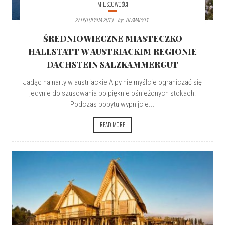
MIEJSCOWOŚCI
27 LISTOPADA 2013
By:
BEZMAPY.PL
ŚREDNIOWIECZNE MIASTECZKO
HALLSTATT W AUSTRIACKIM REGIONIE
DACHSTEIN SALZKAMMERGUT
Jadąc na narty w austriackie Alpy nie myślcie ograniczać się
jedynie do szusowania po pięknie ośnieżonych stokach!
Podczas pobytu wypnijcie...
READ MORE