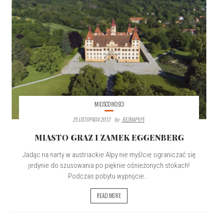
MIEJSCOWOŚCI
25 LISTOPADA 2013
By:
BEZMAPY.PL
MIASTO GRAZ I ZAMEK EGGENBERG
Jadąc na narty w austriackie Alpy nie myślcie ograniczać się
jedynie do szusowania po pięknie ośnieżonych stokach!
Podczas pobytu wypnijcie...
READ MORE