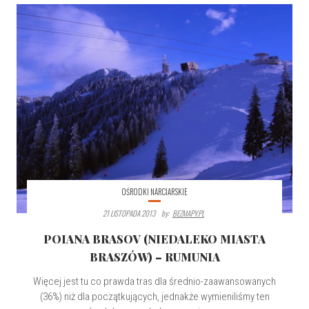
OŚRODKI NARCIARSKIE
21 LISTOPADA 2013
By:
BEZMAPY.PL
POIANA BRASOV (NIEDALEKO MIASTA
BRASZÓW) – RUMUNIA
Więcej jest tu co prawda tras dla średnio-zaawansowanych
(36%) niż dla początkujących, jednakże wymieniliśmy ten