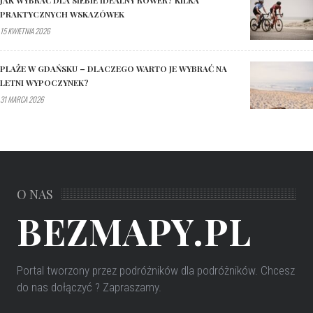
PRAKTYCZNYCH WSKAZÓWEK
15 KWIETNIA 2026
PLAŻE W GDAŃSKU – DLACZEGO WARTO JE WYBRAĆ NA
LETNI WYPOCZYNEK?
31 MARCA 2026
O NAS
BEZMAPY.PL
Portal tworzony przez podróżników dla podróżników
. Chcesz
do nas dołączyć ? Zapraszamy.