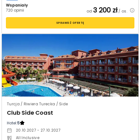
Wspaniały
3 200
zł
720 opinii
od
/ os.
SPRAWDŹ OFERTĘ
Turcja / Riwiera Turecka / Side
Club Side Coast
Hotel:
5
20.10.2027 - 27.10.2027
All Inclusive