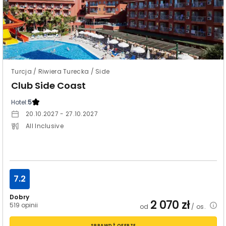
Turcja / Riwiera Turecka / Side
Club Side Coast
Hotel:
5
20.10.2027 - 27.10.2027
All Inclusive
7.2
Dobry
2 070
zł
519 opinii
od
/ os.
SPRAWDŹ OFERTĘ