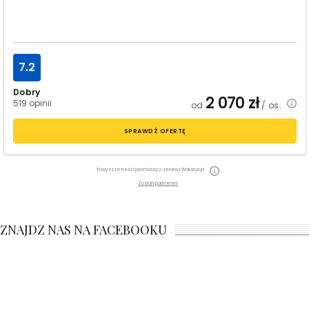
7.2
Dobry
2 070
zł
519 opinii
od
/ os.
SPRAWDŹ OFERTĘ
Powyższe treści pochodzą z serwisu Wakacje.pl
Zostań partnerem
ZNAJDZ NAS NA FACEBOOKU