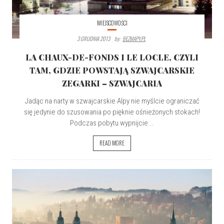
MIEJSCOWOŚCI
3 GRUDNIA 2013
By:
BEZMAPY.PL
LA CHAUX-DE-FONDS I LE LOCLE, CZYLI
TAM, GDZIE POWSTAJĄ SZWAJCARSKIE
ZEGARKI – SZWAJCARIA
Jadąc na narty w szwajcarskie Alpy nie myślcie ograniczać
się jedynie do szusowania po pięknie ośnieżonych stokach!
Podczas pobytu wypnijcie...
READ MORE