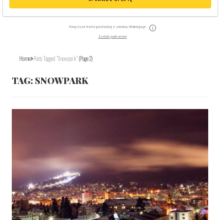
Powyższe treści pochodzą z serwisu Wakacje.pl
Zostań partnerem
Home
Posts Tagged "snowpark"
(Page 2)
TAG:
SNOWPARK