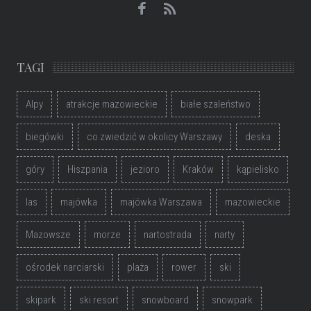
TAGI
Alpy
atrakcje mazowieckie
białe szaleństwo
biegówki
co zwiedzić w okolicy Warszawy
deska
góry
Hiszpania
jezioro
Kraków
kąpielisko
las
majówka
majówka Warszawa
mazowieckie
Mazowsze
morze
nartostrada
narty
ośrodek narciarski
plaża
rower
ski
skipark
ski resort
snowboard
snowpark