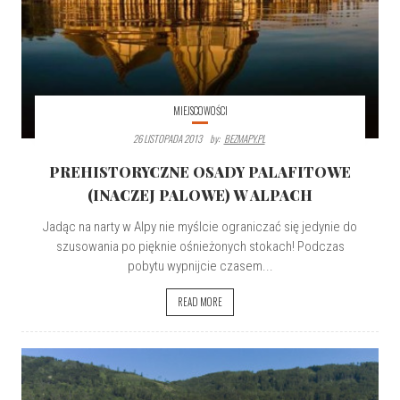
MIEJSCOWOŚCI
26 LISTOPADA 2013
By:
BEZMAPY.PL
PREHISTORYCZNE OSADY PALAFITOWE
(INACZEJ PALOWE) W ALPACH
Jadąc na narty w Alpy nie myślcie ograniczać się jedynie do
szusowania po pięknie ośnieżonych stokach! Podczas
pobytu wypnijcie czasem...
READ MORE