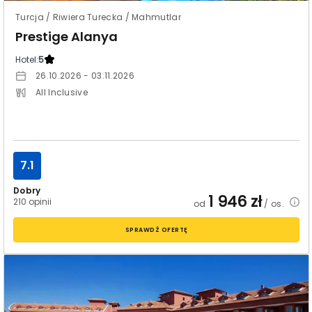
Turcja / Riwiera Turecka / Mahmutlar
Prestige Alanya
Hotel:
5
26.10.2026 - 03.11.2026
All Inclusive
7.1
Dobry
1 946
zł
210 opinii
od
/ os.
SPRAWDŹ OFERTĘ