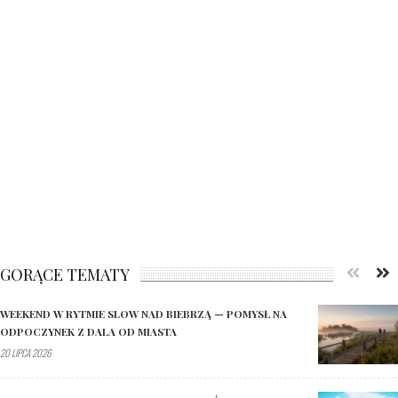
GORĄCE TEMATY
WEEKEND W RYTMIE SLOW NAD BIEBRZĄ — POMYSŁ NA
ODPOCZYNEK Z DALA OD MIASTA
20 LIPCA 2026