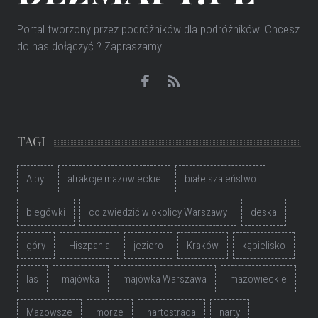
Portal tworzony przez podróżników dla podróżników
. Chcesz
do nas dołączyć ? Zapraszamy.
TAGI
Alpy
atrakcje mazowieckie
białe szaleństwo
biegówki
co zwiedzić w okolicy Warszawy
deska
góry
Hiszpania
jezioro
Kraków
kąpielisko
las
majówka
majówka Warszawa
mazowieckie
Mazowsze
morze
nartostrada
narty