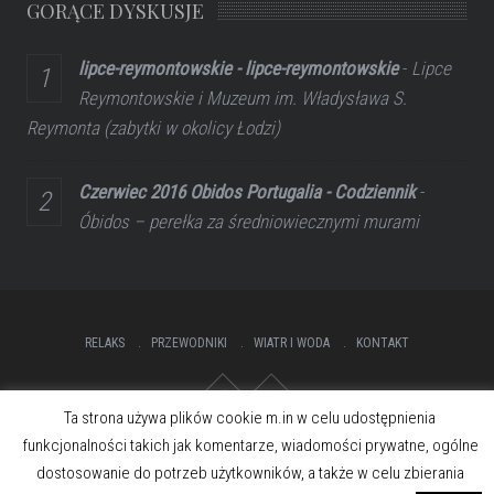
GORĄCE DYSKUSJE
lipce-reymontowskie - lipce-reymontowskie
-
Lipce
Reymontowskie i Muzeum im. Władysława S.
Reymonta (zabytki w okolicy Łodzi)
Czerwiec 2016 Obidos Portugalia - Codziennik
-
Óbidos – perełka za średniowiecznymi murami
RELAKS
PRZEWODNIKI
WIATR I WODA
KONTAKT
Ta strona używa plików cookie m.in w celu udostępnienia
funkcjonalności takich jak komentarze, wiadomości prywatne, ogólne
dostosowanie do potrzeb użytkowników, a także w celu zbierania