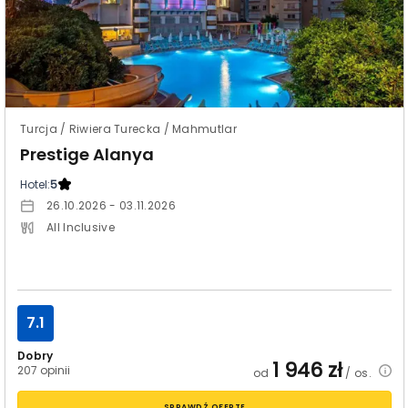
Turcja / Riwiera Turecka / Mahmutlar
Prestige Alanya
Hotel:
5
26.10.2026 - 03.11.2026
All Inclusive
7.1
Dobry
1 946
zł
207 opinii
od
/ os.
SPRAWDŹ OFERTĘ