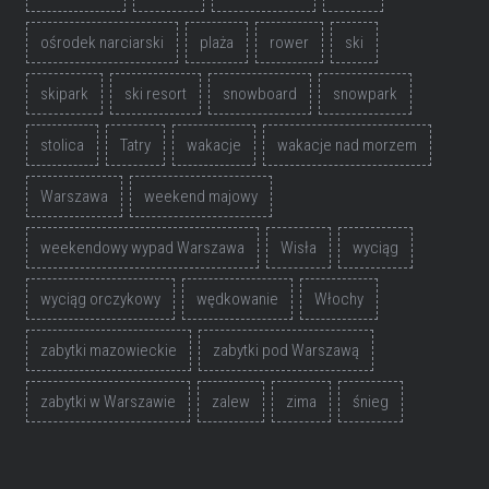
ośrodek narciarski
plaża
rower
ski
skipark
ski resort
snowboard
snowpark
stolica
Tatry
wakacje
wakacje nad morzem
Warszawa
weekend majowy
weekendowy wypad Warszawa
Wisła
wyciąg
wyciąg orczykowy
wędkowanie
Włochy
zabytki mazowieckie
zabytki pod Warszawą
zabytki w Warszawie
zalew
zima
śnieg