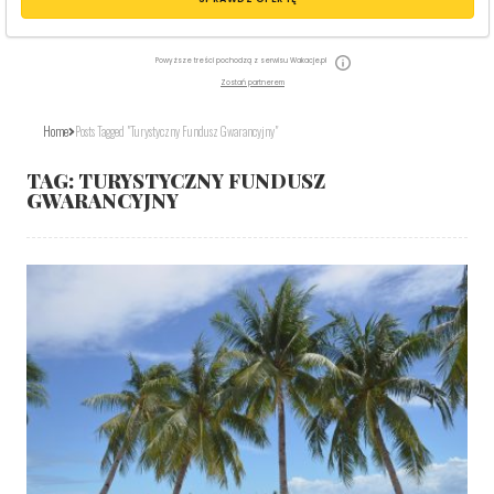
Powyższe treści pochodzą z serwisu Wakacje.pl
Zostań partnerem
Home
Posts Tagged "Turystyczny Fundusz Gwarancyjny"
TAG:
TURYSTYCZNY FUNDUSZ
GWARANCYJNY