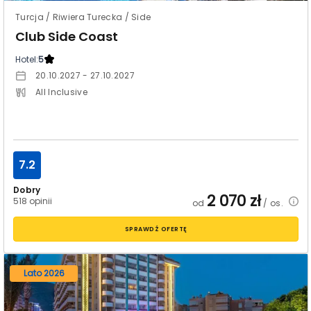
Turcja / Riwiera Turecka / Side
Club Side Coast
Hotel:
5
20.10.2027 - 27.10.2027
All Inclusive
7.2
Dobry
2 070
zł
518 opinii
od
/ os.
SPRAWDŹ OFERTĘ
Lato 2026