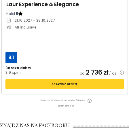
Laur Experience & Elegance
Hotel:
5
21.10.2027 - 28.10.2027
All Inclusive
8.1
Bardzo dobry
2 736
zł
319 opinii
od
/ os.
SPRAWDŹ OFERTĘ
Powyższe treści pochodzą z serwisu Wakacje.pl
Zostań partnerem
ZNAJDZ NAS NA FACEBOOKU