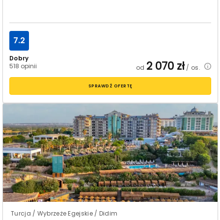
7.2
Dobry
2 070
zł
518 opinii
od
/ os.
SPRAWDŹ OFERTĘ
Turcja / Wybrzeże Egejskie / Didim