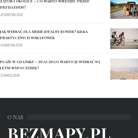
ZATOR I OKOLICE – CO WARTO WIEDZIEĆ PRZED
PRZYJAZDEM?
20 KWIETNIA 2026
JAK WYBRAĆ DLA SIEBIE IDEALNY ROWER? KILKA
PRAKTYCZNYCH WSKAZÓWEK
15 KWIETNIA 2026
PLAŻE W GDAŃSKU – DLACZEGO WARTO JE WYBRAĆ NA
LETNI WYPOCZYNEK?
31 MARCA 2026
O NAS
BEZMAPY.PL