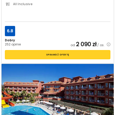
All Inclusive
6.8
Dobry
2 090
zł
252 opinie
od
/ os.
SPRAWDŹ OFERTĘ