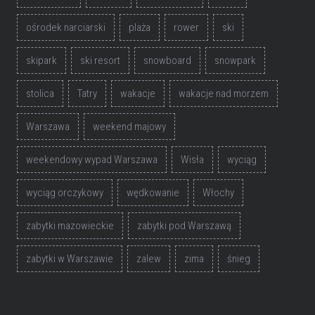
ośrodek narciarski
plaża
rower
ski
skipark
ski resort
snowboard
snowpark
stolica
Tatry
wakacje
wakacje nad morzem
Warszawa
weekend majowy
weekendowy wypad Warszawa
Wisła
wyciąg
wyciąg orczykowy
wędkowanie
Włochy
zabytki mazowieckie
zabytki pod Warszawą
zabytki w Warszawie
zalew
zima
śnieg