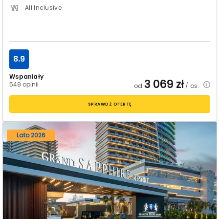
All Inclusive
8.9
Wspaniały
3 069
zł
549 opinii
od
/ os.
SPRAWDŹ OFERTĘ
Lato 2026