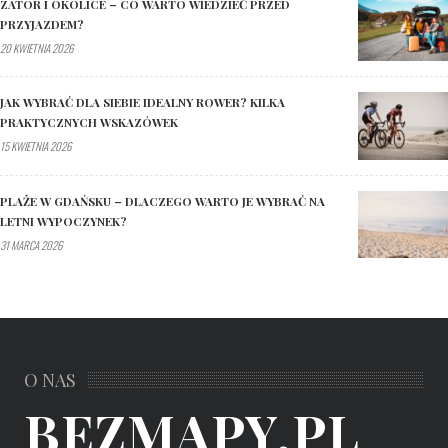
ZATOR I OKOLICE – CO WARTO WIEDZIEĆ PRZED
PRZYJAZDEM?
20 KWIETNIA 2026
JAK WYBRAĆ DLA SIEBIE IDEALNY ROWER? KILKA
PRAKTYCZNYCH WSKAZÓWEK
15 KWIETNIA 2026
PLAŻE W GDAŃSKU – DLACZEGO WARTO JE WYBRAĆ NA
LETNI WYPOCZYNEK?
31 MARCA 2026
O NAS
BEZMAPY.PL