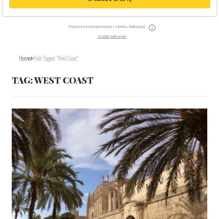
Powyższe treści pochodzą z serwisu Wakacje.pl
Zostań partnerem
Home
Posts Tagged "West Coast"
TAG:
WEST COAST