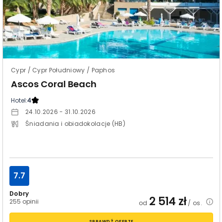
Cypr / Cypr Południowy / Paphos
Ascos Coral Beach
Hotel:
4
24.10.2026 - 31.10.2026
Śniadania i obiadokolacje (HB)
7.7
Dobry
2 514
zł
255 opinii
od
/ os.
SPRAWDŹ OFERTĘ