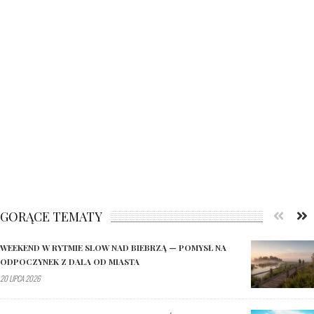
GORĄCE TEMATY
WEEKEND W RYTMIE SLOW NAD BIEBRZĄ — POMYSŁ NA
ODPOCZYNEK Z DALA OD MIASTA
20 LIPCA 2026