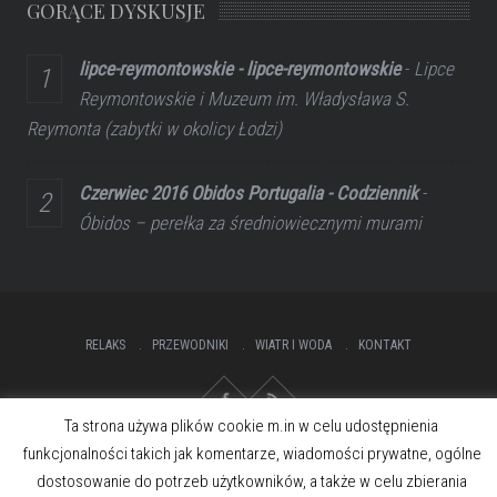
GORĄCE DYSKUSJE
lipce-reymontowskie - lipce-reymontowskie
-
Lipce
Reymontowskie i Muzeum im. Władysława S.
Reymonta (zabytki w okolicy Łodzi)
Czerwiec 2016 Obidos Portugalia - Codziennik
-
Óbidos – perełka za średniowiecznymi murami
RELAKS
PRZEWODNIKI
WIATR I WODA
KONTAKT
Ta strona używa plików cookie m.in w celu udostępnienia
funkcjonalności takich jak komentarze, wiadomości prywatne, ogólne
dostosowanie do potrzeb użytkowników, a także w celu zbierania