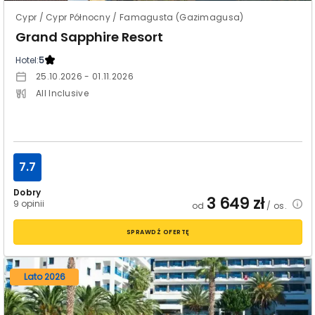
Cypr / Cypr Północny / Famagusta (Gazimagusa)
Grand Sapphire Resort
Hotel:
5
25.10.2026 - 01.11.2026
All Inclusive
7.7
Dobry
3 649
zł
9 opinii
od
/ os.
SPRAWDŹ OFERTĘ
Lato 2026