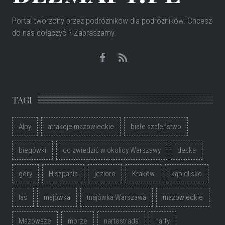
Portal tworzony przez podróżników dla podróżników
. Chcesz
do nas dołączyć ? Zapraszamy.
TAGI
Alpy
atrakcje mazowieckie
białe szaleństwo
biegówki
co zwiedzić w okolicy Warszawy
deska
góry
Hiszpania
jezioro
Kraków
kąpielisko
las
majówka
majówka Warszawa
mazowieckie
Mazowsze
morze
nartostrada
narty