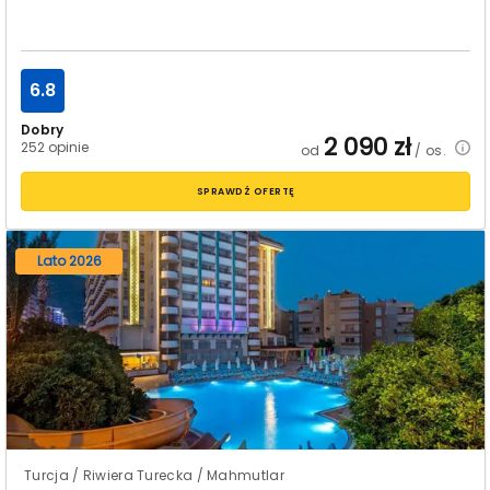
6.8
Dobry
2 090
zł
252 opinie
od
/ os.
SPRAWDŹ OFERTĘ
Lato 2026
Turcja / Riwiera Turecka / Mahmutlar