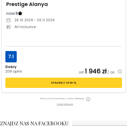
Prestige Alanya
Hotel:
5
26.10.2026 - 03.11.2026
All Inclusive
7.1
Dobry
1 946
zł
209 opinii
od
/ os.
SPRAWDŹ OFERTĘ
Powyższe treści pochodzą z serwisu Wakacje.pl
Zostań partnerem
ZNAJDZ NAS NA FACEBOOKU