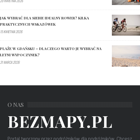
20 KWIETNIA 2026
JAK WYBRAĆ DLA SIEBIE IDEALNY ROWER? KILKA
PRAKTYCZNYCH WSKAZÓWEK
15 KWIETNIA 2026
PLAŻE W GDAŃSKU – DLACZEGO WARTO JE WYBRAĆ NA
LETNI WYPOCZYNEK?
31 MARCA 2026
O NAS
BEZMAPY.PL
Portal tworzony przez podróżników dla podróżników
. Chcesz