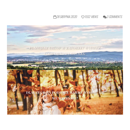
28 SIERPNIA 2020
1552
VIEWS
3
COMMENTS
PLANUJESZ URLOP W ZATORZE? WYBIERZ
KOMFORTOWY NOCLEG
DLACZEGO NA PODHALE WARTO WYBRAĆ SIĘ
WE WRZEŚNIU?