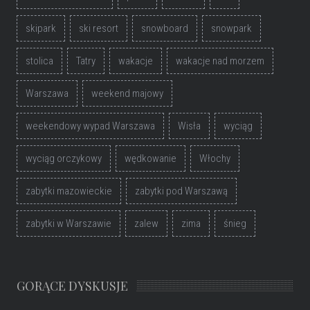
skipark
ski resort
snowboard
snowpark
stolica
Tatry
wakacje
wakacje nad morzem
Warszawa
weekend majowy
weekendowy wypad Warszawa
Wisła
wyciąg
wyciąg orczykowy
wędkowanie
Włochy
zabytki mazowieckie
zabytki pod Warszawą
zabytki w Warszawie
zalew
zima
śnieg
GORĄCE DYSKUSJE