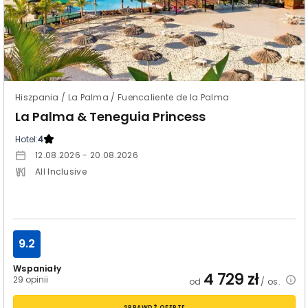
Hiszpania / La Palma / Fuencaliente de la Palma
La Palma & Teneguia Princess
Hotel:
4
12.08.2026 - 20.08.2026
All Inclusive
9.2
Wspaniały
4 729
zł
29 opinii
od
/ os.
SPRAWDŹ OFERTĘ