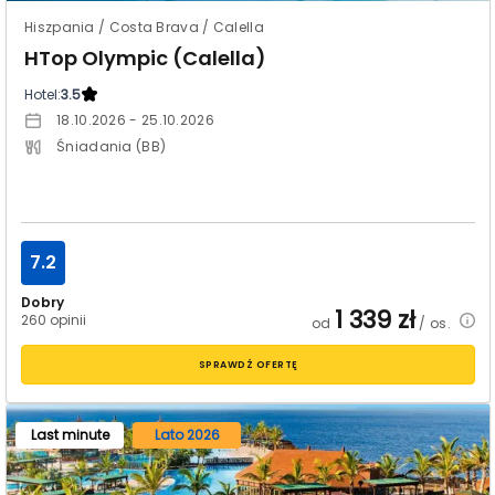
Hiszpania / Costa Brava / Calella
HTop Olympic (Calella)
Hotel:
3.5
18.10.2026 - 25.10.2026
Śniadania (BB)
7.2
Dobry
1 339
zł
260 opinii
od
/ os.
SPRAWDŹ OFERTĘ
Last minute
Lato 2026