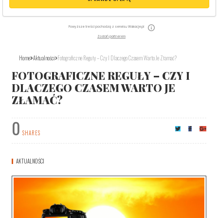
Powyższe treści pochodzą z serwisu Wakacje.pl
Zostań partnerem
Home
Aktualności
Fotograficzne Reguły – Czy I Dlaczego Czasem Warto Je Złamać?
FOTOGRAFICZNE REGUŁY – CZY I
DLACZEGO CZASEM WARTO JE
ZŁAMAĆ?
0
SHARES
AKTUALNOŚCI