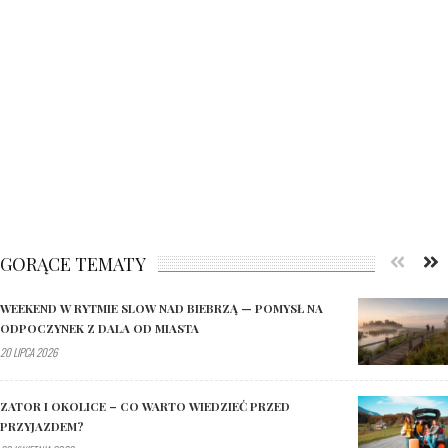
GORĄCE TEMATY
WEEKEND W RYTMIE SLOW NAD BIEBRZĄ — POMYSŁ NA
ODPOCZYNEK Z DALA OD MIASTA
20 LIPCA 2026
ZATOR I OKOLICE – CO WARTO WIEDZIEĆ PRZED
PRZYJAZDEM?