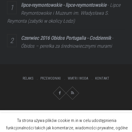
lipce-reymontowskie - lipce-reymontowskie
-
Lipce
Reymontowskie i Muzeum im. Władysława S.
Reymonta (zabytki w okolicy Łodzi)
Czerwiec 2016 Obidos Portugalia - Codziennik
-
Óbidos – perełka za średniowiecznymi murami
RELAKS
PRZEWODNIKI
WIATR I WODA
KONTAKT
Ta strona używa plików cookie m.in w celu udostępnienia
funkcjonalności takich jak komentarze, wiadomości prywatne, ogólne