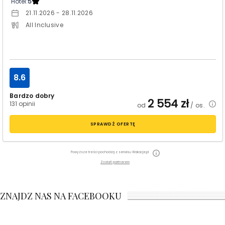
Hotel:
5
21.11.2026 - 28.11.2026
All Inclusive
8.6
Bardzo dobry
2 554
zł
131 opinii
od
/ os.
SPRAWDŹ OFERTĘ
Powyższe treści pochodzą z serwisu Wakacje.pl
Zostań partnerem
ZNAJDZ NAS NA FACEBOOKU