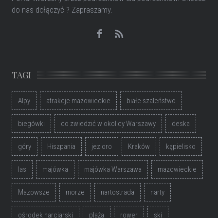
do nas dołączyć ? Zapraszamy.
TAGI
Alpy
atrakcje mazowieckie
białe szaleństwo
biegówki
co zwiedzić w okolicy Warszawy
deska
góry
Hiszpania
jezioro
Kraków
kąpielisko
las
majówka
majówka Warszawa
mazowieckie
Mazowsze
morze
nartostrada
narty
ośrodek narciarski
plaża
rower
ski