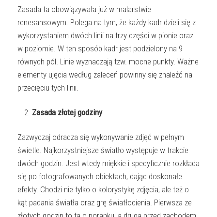
Zasada ta obowiązywała już w malarstwie
renesansowym. Polega na tym, że każdy kadr dzieli się z
wykorzystaniem dwóch linii na trzy części w pionie oraz
w poziomie. W ten sposób kadr jest podzielony na 9
równych pól. Linie wyznaczają tzw. mocne punkty. Ważne
elementy ujęcia według zaleceń powinny się znaleźć na
przecięciu tych linii.
Zasada złotej godziny
Zazwyczaj odradza się wykonywanie zdjęć w pełnym
świetle. Najkorzystniejsze światło występuje w trakcie
dwóch godzin. Jest wtedy miękkie i specyficznie rozkłada
się po fotografowanych obiektach, dając doskonałe
efekty. Chodzi nie tylko o kolorystykę zdjęcia, ale też o
kąt padania światła oraz grę światłocienia. Pierwsza ze
złotych godzin to ta o poranku, a druga przed zachodem