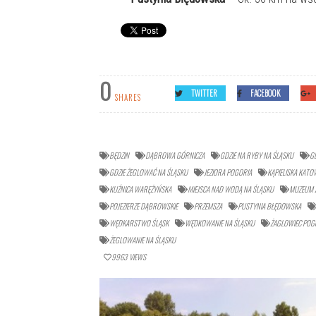
0
TWITTER
FACEBOOK
SHARES
BĘDZIN
DĄBROWA GÓRNICZA
GDZIE NA RYBY NA ŚLĄSKU
G
GDZIE ŻEGLOWAĆ NA ŚLĄSKU
JEZIORA POGORIA
KĄPIELISKA KATO
KUŹNICA WARĘŻYŃSKA
MIEJSCA NAD WODĄ NA ŚLĄSKU
MUZEUM 
POJEZIERZE DĄBROWSKIE
PRZEMSZA
PUSTYNIA BŁĘDOWSKA
WĘDKARSTWO ŚLĄSK
WĘDKOWANIE NA ŚLĄSKU
ŻAGLOWIEC POG
ŻEGLOWANIE NA ŚLĄSKU
9963
VIEWS