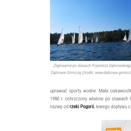
Żeglowanie po stawach Pojezierza Dąbrowskieg
Dąbrowie Górniczej (źródło: www.dabrowa-gornicza
uprawiać sporty wodne. Mała ciekawost
1980 r. ochrzczony właśnie po stawach P
nazwę od
rzeki Pogorii
, lewego dopływu c