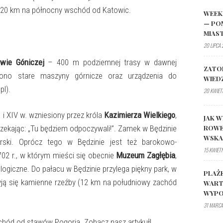
 20 km na północny wschód od Katowic.
WEEK
— PO
MIAS
20 LIPCA
wie Góniczej
– 400 m podziemnej trasy w dawnej
ZATO
ono stare maszyny górnicze oraz urządzenia do
WIED
l).
20 KWIET
 i XIV w. wzniesiony przez króla
Kazimierza Wielkiego
,
JAK W
ROWE
rzekając: „Tu będziem odpoczywali!”. Zamek w Będzinie
WSK
rski. Oprócz tego w Będzinie jest też barokowo-
15 KWIET
02 r., w którym mieści się obecnie
Muzeum Zagłębia
,
logiczne. Do pałacu w Będzinie przylega piękny park, w
PLAŻ
yją się kamienne rzeźby (12 km na południowy zachód
WART
WYPO
31 MARCA
hód od stawów Pogoria. Zobacz nasz artykuł!