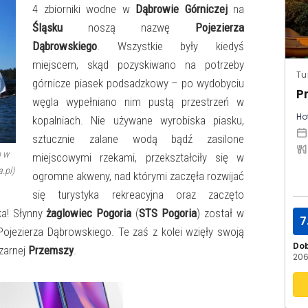
4 zbiorniki wodne w
Dąbrowie Górniczej
na
Śląsku
noszą nazwę
Pojezierza
Dąbrowskiego
. Wszystkie były kiedyś
miejscem, skąd pozyskiwano na potrzeby
Tu
górnicze piasek podsadzkowy – po wydobyciu
P
węgla wypełniano nim pustą przestrzeń w
Hot
kopalniach. Nie używane wyrobiska piasku,
sztucznie zalane wodą bądź zasilone
o w
miejscowymi rzekami, przekształciły się w
.pl)
ogromne akweny, nad którymi zaczęła rozwijać
się turystyka rekreacyjna oraz zaczęto
ka! Słynny
żaglowiec Pogoria
(
STS Pogoria
) został w
7
ojezierza Dąbrowskiego. Te zaś z kolei wzięły swoją
Do
zarnej
Przemszy
.
206