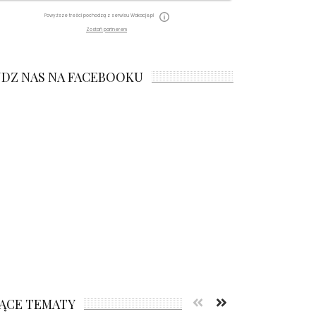
Powyższe treści pochodzą z serwisu Wakacje.pl
Zostań partnerem
JDZ NAS NA FACEBOOKU
ĄCE TEMATY