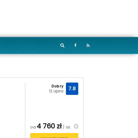
Dobry
7.8
12 opinii
4 760
zł
od
/ os.