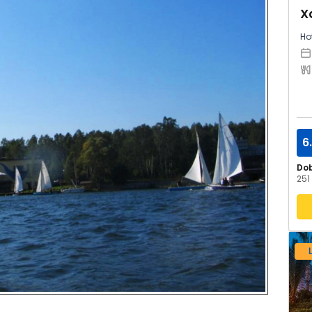
X
Hot
6
Do
251 