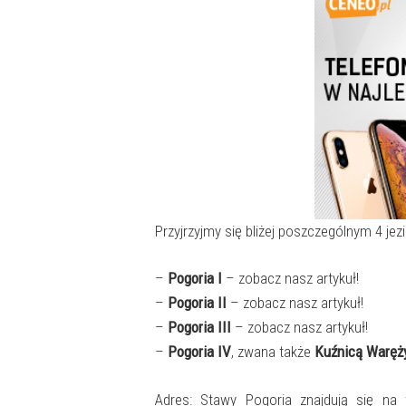
Przyjrzyjmy się bliżej poszczególnym 4 jez
–
Pogoria I
– zobacz nasz artykuł!
–
Pogoria II
– zobacz nasz artykuł!
–
Pogoria III
– zobacz nasz artykuł!
–
Pogoria IV
, zwana także
Kuźnicą Waręż
Adres: Stawy Pogoria znajdują się na 