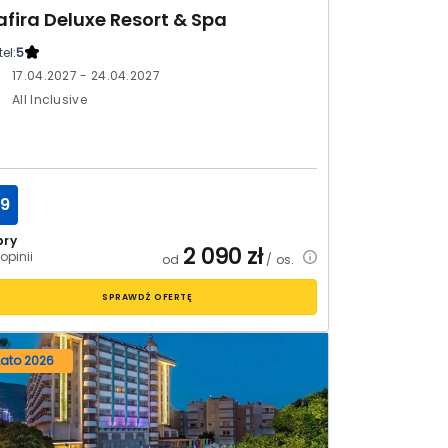
afira Deluxe Resort & Spa
el:
5
17.04.2027 - 24.04.2027
All Inclusive
.9
bry
2 090
zł
opinii
od
/ os.
SPRAWDŹ OFERTĘ
Lato 2026