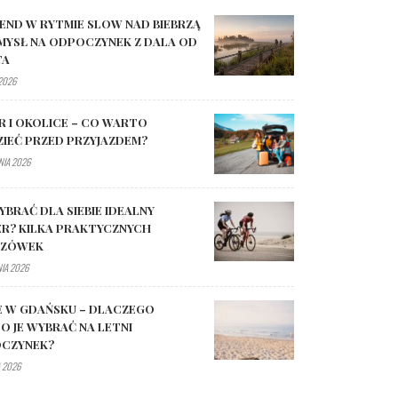
END W RYTMIE SLOW NAD BIEBRZĄ
MYSŁ NA ODPOCZYNEK Z DALA OD
TA
 2026
R I OKOLICE – CO WARTO
ZIEĆ PRZED PRZYJAZDEM?
NIA 2026
YBRAĆ DLA SIEBIE IDEALNY
R? KILKA PRAKTYCZNYCH
AZÓWEK
NIA 2026
E W GDAŃSKU – DLACZEGO
O JE WYBRAĆ NA LETNI
CZYNEK?
 2026