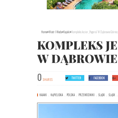
Home
Wiatr I Woda
Kajaki
Kompleks Jezior „Pogoria” W Dąbrowie Górnic
KOMPLEKS JE
W DĄBROWIE
0
TWITTER
FACEBOOK
SHARES
KAJAKI
KĄPIELISKA
POLSKA
PRZEWODNIKI
ŚLĄSK
ŚLĄSK