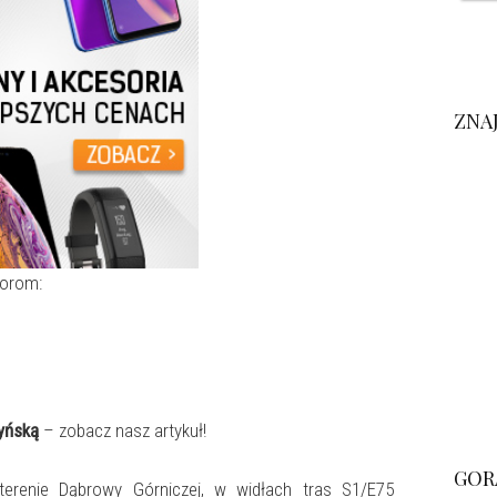
ZNA
iorom:
yńską
– zobacz nasz artykuł!
GOR
terenie Dąbrowy Górniczej, w widłach tras S1/E75