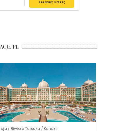
SPRAWDŹ OFERTĘ
ACJE.PL
rcja / Riwiera Turecka / Konakli