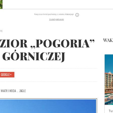
Powyższe treści pochodzą z serwisu Wakacje.pl
Zostań partnerem
zej
ZIOR „POGORIA”
WAK
 GÓRNICZEJ
GOOGLE +
WIATR I WODA
ŻAGLE
Tu