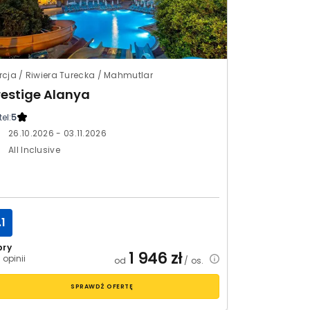
rcja / Riwiera Turecka / Mahmutlar
restige Alanya
el:
5
26.10.2026 - 03.11.2026
All Inclusive
.1
bry
1 946
zł
 opinii
od
/ os.
SPRAWDŹ OFERTĘ