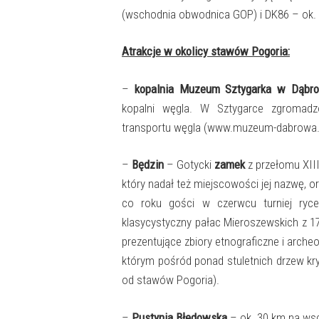
(wschodnia obwodnica GOP) i DK86 – ok.
Atrakcje w okolicy stawów Pogoria:
–
kopalnia Muzeum Sztygarka w Dąbro
kopalni węgla. W Sztygarce zgromadz
transportu węgla (www.muzeum-dabrowa.p
–
Będzin
– Gotycki
zamek
z przełomu XIII
który nadał też miejscowości jej nazwę, o
co roku gości w czerwcu turniej ryce
klasycystyczny pałac Mieroszewskich z 17
prezentujące zbiory etnograficzne i archeo
którym pośród ponad stuletnich drzew kr
od stawów Pogoria).
–
Pustynia Błędowska
– ok. 30 km na wsc