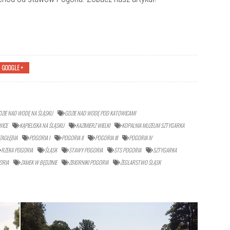
GOOGLE +
DZIE NAD WODĘ NA ŚLĄSKU
GDZIE NAD WODĘ POD KATOWICAMI
WICE
KĄPIELISKA NA ŚLĄSKU
KAZIMIERZ WIELKI
KOPALNIA MUZEUM SZTYGARKA
ZAGŁĘBIA
POGORIA I
POGORIA II
POGORIA III
POGORIA IV
RZEKA POGORIA
ŚLĄSK
STAWY POGORIA
STS POGORIA
SZTYGARKA
ORIA
ZAMEK W BĘDZINIE
ZBIORNIKI POGORIA
ŻEGLARSTWO ŚLĄSK