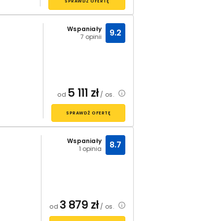
SPRAWDŹ OFERTĘ
Wspaniały
9.2
7 opinii
5 111
zł
od
/ os.
SPRAWDŹ OFERTĘ
Wspaniały
8.7
1 opinia
3 879
zł
od
/ os.