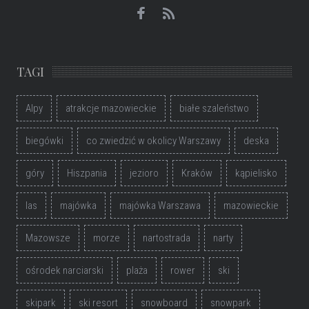
TAGI
Alpy
atrakcje mazowieckie
białe szaleństwo
biegówki
co zwiedzić w okolicy Warszawy
deska
góry
Hiszpania
jezioro
Kraków
kąpielisko
las
majówka
majówka Warszawa
mazowieckie
Mazowsze
morze
nartostrada
narty
ośrodek narciarski
plaża
rower
ski
skipark
ski resort
snowboard
snowpark