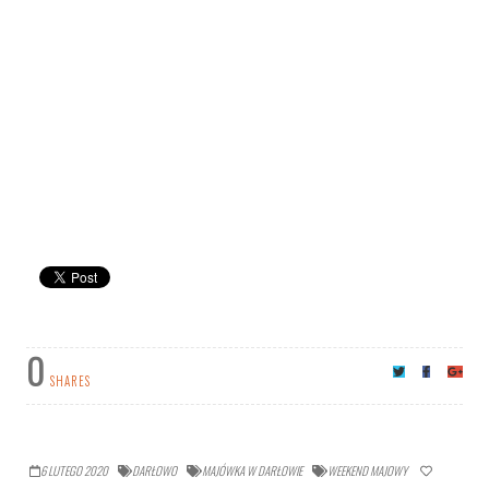
0
SHARES
6 LUTEGO 2020
DARŁOWO
MAJÓWKA W DARŁOWIE
WEEKEND MAJOWY