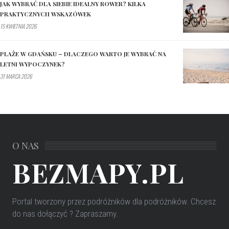
JAK WYBRAĆ DLA SIEBIE IDEALNY ROWER? KILKA
PRAKTYCZNYCH WSKAZÓWEK
15 KWIETNIA 2026
PLAŻE W GDAŃSKU – DLACZEGO WARTO JE WYBRAĆ NA
LETNI WYPOCZYNEK?
31 MARCA 2026
O NAS
BEZMAPY.PL
Portal tworzony przez podróżników dla podróżników
. Chcesz
do nas dołączyć ? Zapraszamy.