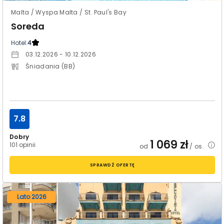
Malta / Wyspa Malta / St. Paul's Bay
Soreda
Hotel:
4
03.12.2026 - 10.12.2026
Śniadania (BB)
7.8
Dobry
1 069
zł
101 opinii
od
/ os.
SPRAWDŹ OFERTĘ
Lato 2026