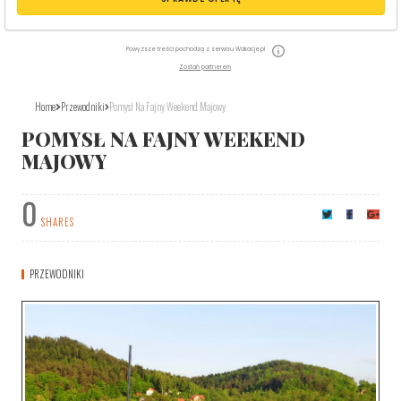
Powyższe treści pochodzą z serwisu Wakacje.pl
Zostań partnerem
Home
Przewodniki
Pomysł Na Fajny Weekend Majowy
POMYSŁ NA FAJNY WEEKEND
MAJOWY
0
SHARES
PRZEWODNIKI