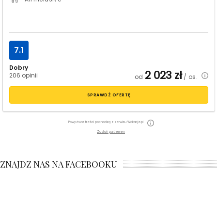
7.1
Dobry
2 023
zł
206 opinii
od
/ os.
SPRAWDŹ OFERTĘ
Powyższe treści pochodzą z serwisu Wakacje.pl
Zostań partnerem
ZNAJDZ NAS NA FACEBOOKU