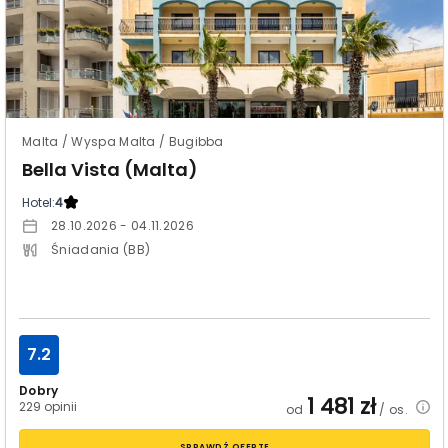
Malta / Wyspa Malta / Bugibba
Bella Vista (Malta)
Hotel:
4
28.10.2026 - 04.11.2026
Śniadania (BB)
7.2
Dobry
1 481
zł
229 opinii
od
/ os.
SPRAWDŹ OFERTĘ