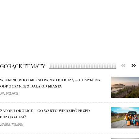
GORĄCE TEMATY
WEEKEND W RYTMIE SLOW NAD BIEBRZĄ — POMYSŁ NA
ODPOCZYNEK Z DALA OD MIASTA
20 LIPCA 2026
ZATOR I OKOLICE – CO WARTO WIEDZIEĆ PRZED
PRZYJAZDEM?
20 KWIETNIA 2026