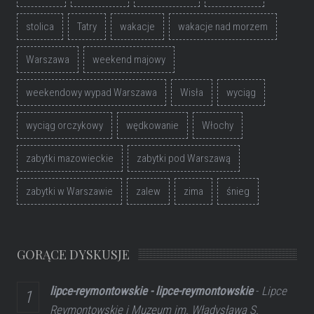
stolica
Tatry
wakacje
wakacje nad morzem
Warszawa
weekend majowy
weekendowy wypad Warszawa
Wisła
wyciąg
wyciąg orczykowy
wędkowanie
Włochy
zabytki mazowieckie
zabytki pod Warszawą
zabytki w Warszawie
zalew
zima
śnieg
GORĄCE DYSKUSJE
lipce-reymontowskie - lipce-reymontowskie
-
Lipce
Reymontowskie i Muzeum im. Władysława S.