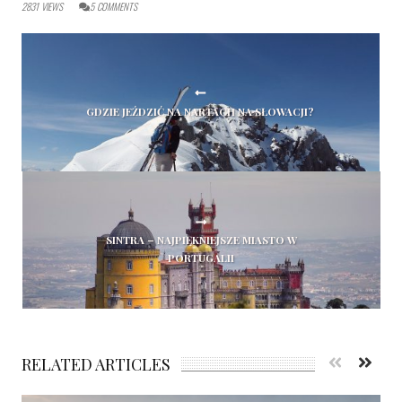
2831
VIEWS
5
COMMENTS
GDZIE JEŹDZIĆ NA NARTACH NA SŁOWACJI?
SINTRA – NAJPIĘKNIEJSZE MIASTO W
PORTUGALII
RELATED ARTICLES