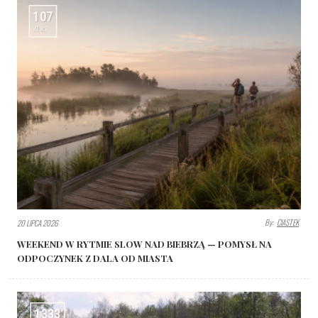
107
VIEWS
By:
CIASTEK
20 LIPCA 2026
WEEKEND W RYTMIE SLOW NAD BIEBRZĄ — POMYSŁ NA
ODPOCZYNEK Z DALA OD MIASTA
1333