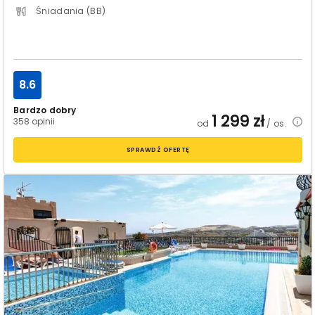
Śniadania (BB)
8.6
Bardzo dobry
1 299
zł
358 opinii
od
/ os.
SPRAWDŹ OFERTĘ