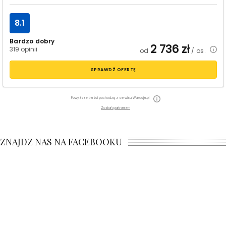
8.1
Bardzo dobry
2 736
zł
319 opinii
od
/ os.
SPRAWDŹ OFERTĘ
Powyższe treści pochodzą z serwisu Wakacje.pl
Zostań partnerem
ZNAJDZ NAS NA FACEBOOKU