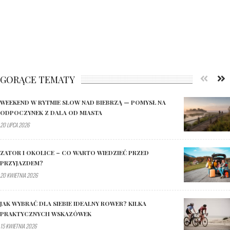
GORĄCE TEMATY
WEEKEND W RYTMIE SLOW NAD BIEBRZĄ — POMYSŁ NA
ODPOCZYNEK Z DALA OD MIASTA
20 LIPCA 2026
ZATOR I OKOLICE – CO WARTO WIEDZIEĆ PRZED
PRZYJAZDEM?
20 KWIETNIA 2026
JAK WYBRAĆ DLA SIEBIE IDEALNY ROWER? KILKA
PRAKTYCZNYCH WSKAZÓWEK
15 KWIETNIA 2026