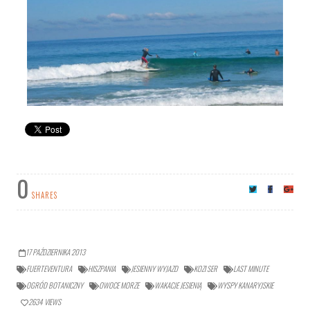
0
SHARES
17 PAŹDZIERNIKA 2013
FUERTEVENTURA
HISZPANIA
JESIENNY WYJAZD
KOZI SER
LAST MINUTE
OGRÓD BOTANICZNY
OWOCE MORZE
WAKACJE JESIENIĄ
WYSPY KANARYJSKIE
2634
VIEWS