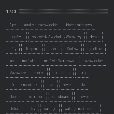
TAGI
Alpy
atrakcje mazowieckie
białe szaleństwo
biegówki
co zwiedzić w okolicy Warszawy
deska
góry
Hiszpania
jezioro
Kraków
kąpielisko
las
majówka
majówka Warszawa
mazowieckie
Mazowsze
morze
nartostrada
narty
ośrodek narciarski
plaża
rower
ski
skipark
ski resort
snowboard
snowpark
stolica
Tatry
wakacje
wakacje nad morzem