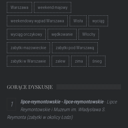
Warszawa
weekend majowy
weekendowy wypad Warszawa
Wisła
wyciąg
wyciąg orczykowy
wędkowanie
Włochy
zabytki mazowieckie
zabytki pod Warszawą
zabytki w Warszawie
zalew
zima
śnieg
GORĄCE DYSKUSJE
lipce-reymontowskie - lipce-reymontowskie
-
Lipce
Reymontowskie i Muzeum im. Władysława S.
Reymonta (zabytki w okolicy Łodzi)