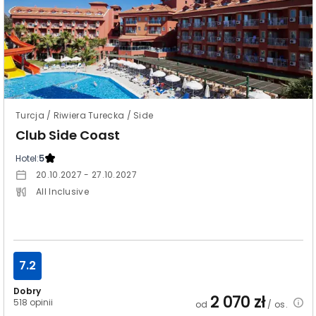
Turcja / Riwiera Turecka / Side
Club Side Coast
Hotel:
5
20.10.2027 - 27.10.2027
All Inclusive
7.2
Dobry
2 070
zł
518 opinii
od
/ os.