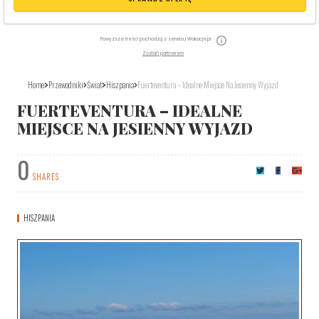
Powyższe treści pochodzą z serwisu Wakacje.pl
Zostań partnerem
Home
Przewodniki
Świat
Hiszpania
Fuerteventura – Idealne Miejsce Na Jesienny Wyjazd
FUERTEVENTURA – IDEALNE
MIEJSCE NA JESIENNY WYJAZD
0
SHARES
HISZPANIA