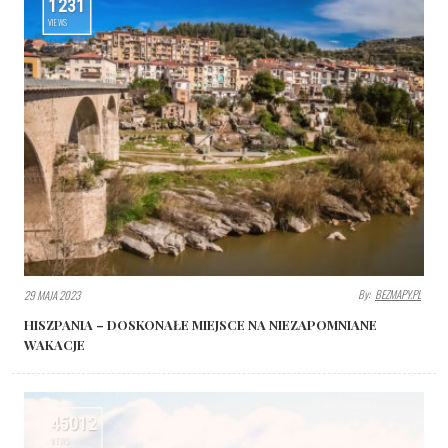
1231
VIEWS
By:
BEZMAPY.PL
29 MAJA 2023
HISZPANIA – DOSKONAŁE MIEJSCE NA NIEZAPOMNIANE
WAKACJE
45012
VIEWS