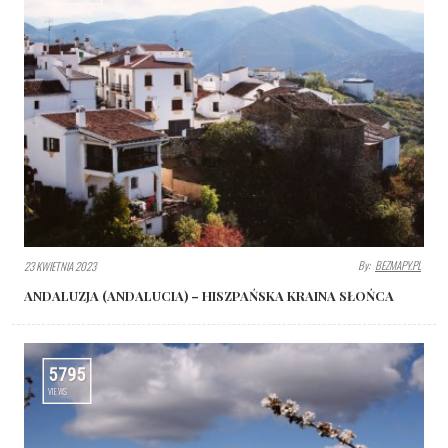
By:
BEZMAPY.PL
23 KWIETNIA 2023
ANDALUZJA (ANDALUCIA) – HISZPAŃSKA KRAINA SŁOŃCA
5795
VIEWS