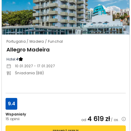
Portugalia / Madera / Funchal
Allegro Madeira
Hotel:
4
10.01.2027 - 17.01.2027
Śniadania (BB)
9.4
Wspaniały
4 619
zł
15 opinii
od
/ os.
SPRAWDŹ OFERTĘ