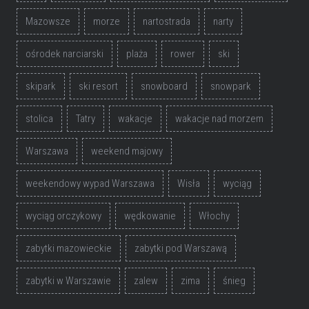
Mazowsze
morze
nartostrada
narty
ośrodek narciarski
plaża
rower
ski
skipark
ski resort
snowboard
snowpark
stolica
Tatry
wakacje
wakacje nad morzem
Warszawa
weekend majowy
weekendowy wypad Warszawa
Wisła
wyciąg
wyciąg orczykowy
wędkowanie
Włochy
zabytki mazowieckie
zabytki pod Warszawą
zabytki w Warszawie
zalew
zima
śnieg