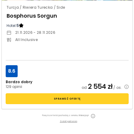
Turcja / Riwiera Turecka / Side
Bosphorus Sorgun
Hotel:
5
21.11.2026 - 28.11.2026
All Inclusive
8.6
Bardzo dobry
2 554
zł
129 opinii
od
/ os.
SPRAWDŹ OFERTĘ
Powyższe treści pochodzą z serwisu Wakacje.pl
Zostań partnerem