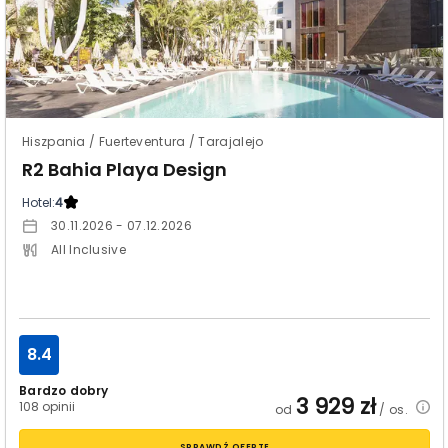
Hiszpania / Fuerteventura / Tarajalejo
R2 Bahia Playa Design
Hotel:
4
30.11.2026 - 07.12.2026
All Inclusive
8.4
Bardzo dobry
3 929
zł
108 opinii
od
/ os.
SPRAWDŹ OFERTĘ