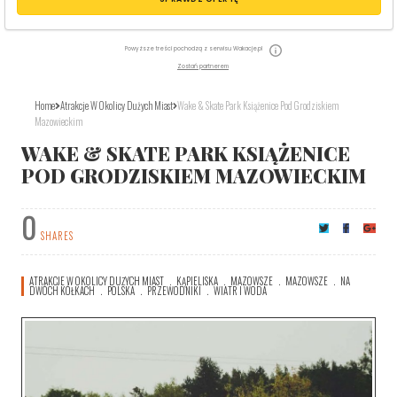
Powyższe treści pochodzą z serwisu Wakacje.pl
Zostań partnerem
Home
Atrakcje W Okolicy Dużych Miast
Wake & Skate Park Książenice Pod Grodziskiem
Mazowieckim
WAKE & SKATE PARK KSIĄŻENICE
POD GRODZISKIEM MAZOWIECKIM
0
SHARES
ATRAKCJE W OKOLICY DUŻYCH MIAST
KĄPIELISKA
MAZOWSZE
MAZOWSZE
NA
DWÓCH KÓŁKACH
POLSKA
PRZEWODNIKI
WIATR I WODA