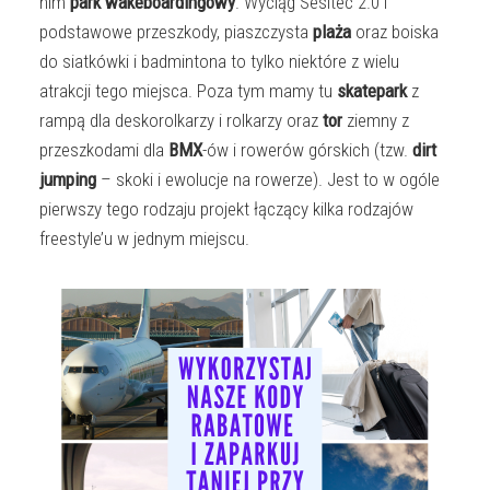
nim
park wakeboardingowy
. Wyciąg Sesitec 2.0 i
podstawowe przeszkody, piaszczysta
plaża
oraz boiska
do siatkówki i badmintona to tylko niektóre z wielu
atrakcji tego miejsca. Poza tym mamy tu
skatepark
z
rampą dla deskorolkarzy i rolkarzy oraz
tor
ziemny z
przeszkodami dla
BMX
-ów i rowerów górskich (tzw.
dirt
jumping
– skoki i ewolucje na rowerze). Jest to w ogóle
pierwszy tego rodzaju projekt łączący kilka rodzajów
freestyle’u w jednym miejscu.