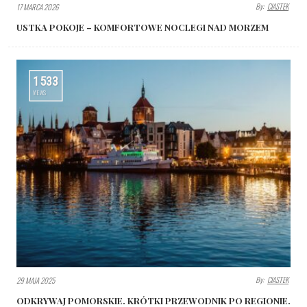
By:
CIASTEK
17 MARCA 2026
USTKA POKOJE – KOMFORTOWE NOCLEGI NAD MORZEM
1533
VIEWS
By:
CIASTEK
29 MAJA 2025
ODKRYWAJ POMORSKIE. KRÓTKI PRZEWODNIK PO REGIONIE.