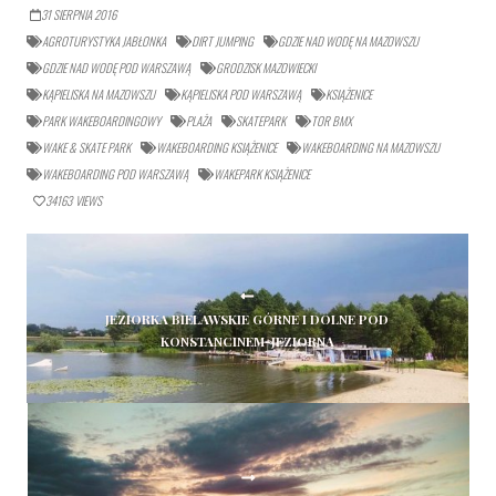
31 SIERPNIA 2016
AGROTURYSTYKA JABŁONKA
DIRT JUMPING
GDZIE NAD WODĘ NA MAZOWSZU
GDZIE NAD WODĘ POD WARSZAWĄ
GRODZISK MAZOWIECKI
KĄPIELISKA NA MAZOWSZU
KĄPIELISKA POD WARSZAWĄ
KSIĄŻENICE
PARK WAKEBOARDINGOWY
PLAŻA
SKATEPARK
TOR BMX
WAKE & SKATE PARK
WAKEBOARDING KSIĄŻENICE
WAKEBOARDING NA MAZOWSZU
WAKEBOARDING POD WARSZAWĄ
WAKEPARK KSIĄŻENICE
34163
VIEWS
JEZIORKA BIELAWSKIE GÓRNE I DOLNE POD
KONSTANCINEM-JEZIORNĄ