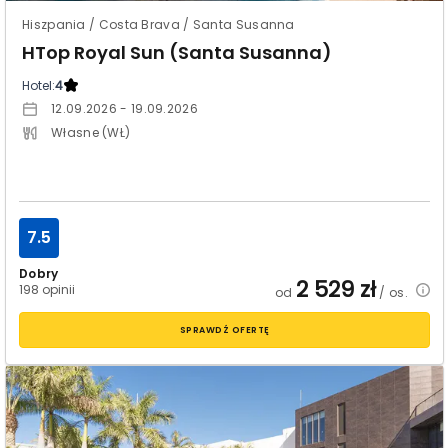
Hiszpania / Costa Brava / Santa Susanna
HTop Royal Sun (Santa Susanna)
Hotel:
4
12.09.2026 - 19.09.2026
Własne (WŁ)
7.5
Dobry
2 529
zł
198 opinii
od
/ os.
SPRAWDŹ OFERTĘ