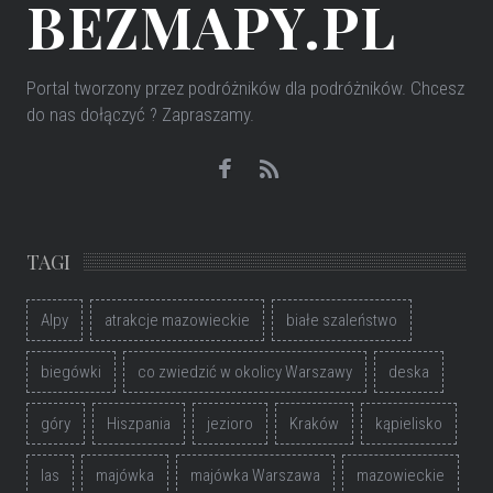
BEZMAPY.PL
Portal tworzony przez podróżników dla podróżników
. Chcesz
do nas dołączyć ? Zapraszamy.
TAGI
Alpy
atrakcje mazowieckie
białe szaleństwo
biegówki
co zwiedzić w okolicy Warszawy
deska
góry
Hiszpania
jezioro
Kraków
kąpielisko
las
majówka
majówka Warszawa
mazowieckie