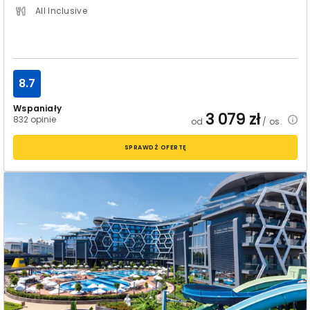
All Inclusive
8.7
Wspaniały
3 079
zł
832 opinie
od
/ os.
SPRAWDŹ OFERTĘ