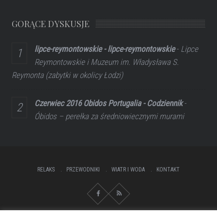
GORĄCE DYSKUSJE
lipce-reymontowskie - lipce-reymontowskie
-
Lipce
Reymontowskie i Muzeum im. Władysława S.
Reymonta (zabytki w okolicy Łodzi)
Czerwiec 2016 Obidos Portugalia - Codziennik
-
Óbidos – perełka za średniowiecznymi murami
RELAKS
PRZEWODNIKI
WIATR I WODA
KONTAKT