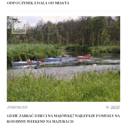
ODPOCZYNEK Z DALA OD MIASTA
1328
VIEWS
By:
CIASTEK
25 KWIETNIA 2025
GDZIE ZABRAĆ DZIECI NA MAJÓWKĘ? NAJLEPSZE POMYSŁY NA
RODZINNY WEEKEND NA MAZURACH