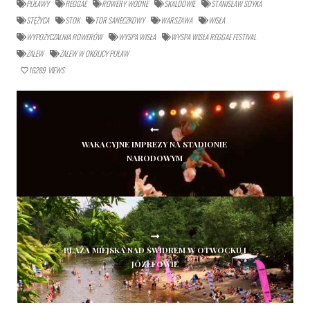
PUŁAWY
REGGAE
ROWERY WODNE
SKALDOWIE
STANISŁAW SOYKA
STĘŻYCA
STOK
TOR SANECZKOWY
WARSZAWA
WISŁA
WYPOŻYCZALNIA ROWERÓW
WYSPA WISŁA
WYSPA WISŁA REGGAE FESTIVAL
ZALEW
ZALEW W OKOLICY PUŁAW
16289
VIEWS
WAKACYJNE IMPREZY NA STADIONIE
NARODOWYM
PLAŻA MIEJSKA NAD ŚWIDREM W OTWOCKU I
JÓZEFOWIE