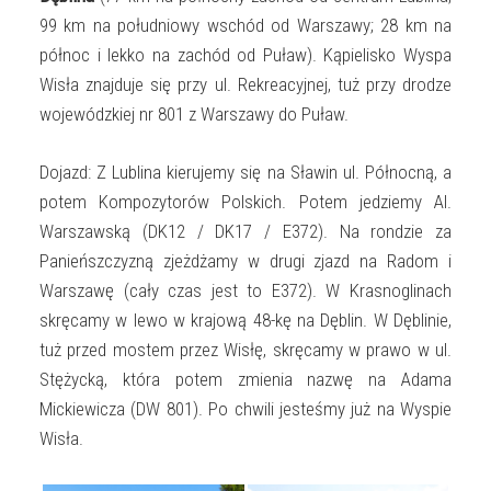
99 km na południowy wschód od Warszawy; 28 km na
północ i lekko na zachód od Puław). Kąpielisko Wyspa
Wisła znajduje się przy ul. Rekreacyjnej, tuż przy drodze
wojewódzkiej nr 801 z Warszawy do Puław.
Dojazd: Z Lublina kierujemy się na Sławin ul. Północną, a
potem Kompozytorów Polskich. Potem jedziemy Al.
Warszawską (DK12 / DK17 / E372). Na rondzie za
Panieńszczyzną zjeżdżamy w drugi zjazd na Radom i
Warszawę (cały czas jest to E372). W Krasnoglinach
skręcamy w lewo w krajową 48-kę na Dęblin. W Dęblinie,
tuż przed mostem przez Wisłę, skręcamy w prawo w ul.
Stężycką, która potem zmienia nazwę na Adama
Mickiewicza (DW 801). Po chwili jesteśmy już na Wyspie
Wisła.