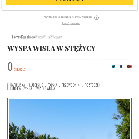
Powyższe treści pochodzą z serwisu Wakacje.pl
Zostań partnerem
Home
Kąpieliska
Wyspa Wisła W Stężycy
WYSPA WISŁA W STĘŻYCY
0
SHARES
KĄPIELISKA
LUBELSKIE
POLSKA
PRZEWODNIKI
ROZTOCZE I
LUBELSZCZYZNA
WIATR I WODA