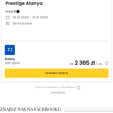
Prestige Alanya
Hotel:
5
14.10.2026 - 21.10.2026
All Inclusive
7.1
Dobry
2 365
zł
206 opinii
od
/ os.
SPRAWDŹ OFERTĘ
Powyższe treści pochodzą z serwisu Wakacje.pl
Zostań partnerem
ZNAJDZ NAS NA FACEBOOKU