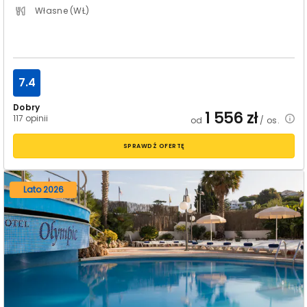
Własne (WŁ)
7.4
Dobry
1 556
zł
117 opinii
od
/ os.
SPRAWDŹ OFERTĘ
Lato 2026