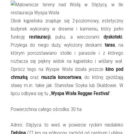
Obok kąpieliska znajduje się 2-poziomowy, estetyczny
budynek wykonany w drewnie i kamieniu, który pełni
funkcję
restauracji
, pubu, a wieczorami
dyskoteki
.
Przylega do niego duży, wyłożony deskami
taras
, na
którym porozstawiano stoliki i parasole i z którego
roztacza się piękny widok na kąpielisko i wiślany wał.
Oprócz tego na Wyspie Wisła działa jeszcze
kino pod
chmurką
oraz
muszla koncertowa
, do której zjeżdżają
sławy m.in. takie jak: Stanisław Soyka lub Skaldowie. W
lipcu odbywa się tu „
Wyspa Wisła Reggae Festival
”.
Powierzchnia całego ośrodka: 30 ha
Adres: Stężyca to wieś w powiecie ryckim niedaleko
Dęblina
(77 km na północny zachód od centrum Lublina;