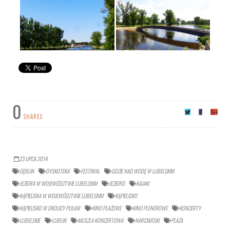
0
SHARES
23 LIPCA 2014
DĘBLIN
DYSKOTEKA
FESTIWAL
GDZIE NAD WODĘ W LUBELSKIM
JEZIORA W WOJEWÓDZTWIE LUBELSKIM
JEZIORO
KAJAKI
KĄPIELISKA W WOJEWÓDZTWIE LUBELSKIM
KĄPIELISKO
KĄPIELISKO W OKOLICY PUŁAW
KINO PLAŻOWE
KINO PLENEROWE
KONCERTY
LUBELSKIE
LUBLIN
MUSZLA KONCERTOWA
NARCIARSKI
PLAŻA