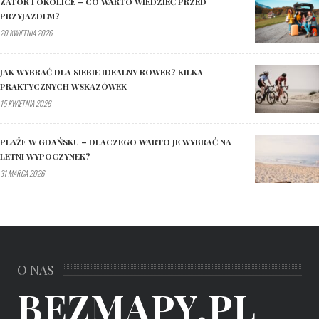
ZATOR I OKOLICE – CO WARTO WIEDZIEĆ PRZED
PRZYJAZDEM?
20 KWIETNIA 2026
JAK WYBRAĆ DLA SIEBIE IDEALNY ROWER? KILKA
PRAKTYCZNYCH WSKAZÓWEK
15 KWIETNIA 2026
PLAŻE W GDAŃSKU – DLACZEGO WARTO JE WYBRAĆ NA
LETNI WYPOCZYNEK?
31 MARCA 2026
O NAS
BEZMAPY.PL