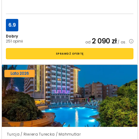
6.9
Dobry
2 090
zł
251 opinii
od
/ os.
SPRAWDŹ OFERTĘ
Lato 2026
Turcja / Riwiera Turecka / Mahmutlar