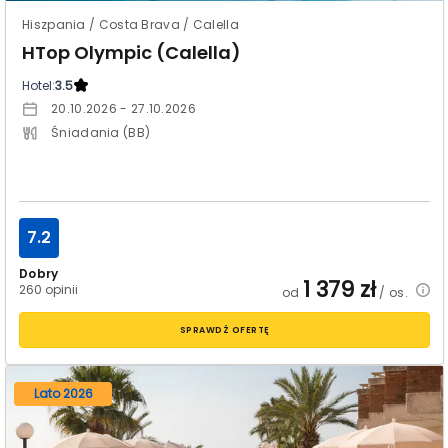
Hiszpania / Costa Brava / Calella
HTop Olympic (Calella)
Hotel:
3.5
20.10.2026 - 27.10.2026
Śniadania (BB)
7.2
Dobry
1 379
zł
260 opinii
od
/ os.
SPRAWDŹ OFERTĘ
Lato 2026