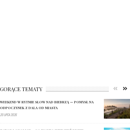
GORĄCE TEMATY
WEEKEND W RYTMIE SLOW NAD BIEBRZĄ — POMYSŁ NA
ODPOCZYNEK Z DALA OD MIASTA
20 LIPCA 2026