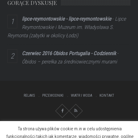
GORĄCE DYSKUSJE
lipce-reymontowskie - lipce-reymontowskie
-
Lipce
Reymontowskie i Muzeum im. Władysława S.
Reymonta (zabytki w okolicy Łodzi)
Czerwiec 2016 Obidos Portugalia - Codziennik
-
Óbidos – perełka za średniowiecznymi murami
RELAKS
PRZEWODNIKI
WIATR I WODA
KONTAKT
Ta strona używa plików cookie m.in w celu udostępnienia
funkcjonalności takich jak komentarze, wiadomości prywatne, ogólne