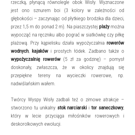
rzeczką, płynącą równolegle obok Wisły. Wyznaczone
jest ono sznurem boi (3 kolory w zależności od
głębokości – zaczynając od płytkiego brodzika dla dzieci,
przez 1,5 m do ponad 2 m). Na piaszczystej
plaży
można
wypocząć na ręczniku albo pograć w siatkówkę czy piłkę
plażową. Przy kąpielisku działa wypożyczalnia
rowerów
wodnych
,
kajaków
i prostych łódek. Zadbano także o
wypożyczalnię rowerów
(5 zł za godzinę) – pomysł
doskonały, zwłaszcza, że w okolicy znajdują się
przepiękne tereny na wycieczki rowerowe, np.
nadwiślańskim wałem.
Twórcy Wyspy Wisły zadbali też o zimowe atrakcje –
stworzono tu unikalny
stok narciarski
i
tor saneczkowy
,
który w lecie przyciąga miłośników rowerowych i
deskorolkowych ewolucji.