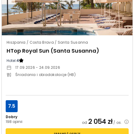
Hiszpania / Costa Brava / Santa Susanna
HTop Royal Sun (Santa Susanna)
Hotel:
4
17.09.2026 - 24.09.2026
Śniadania i obiadokolacje (HB)
7.5
Dobry
2 054
zł
198 opinii
od
/ os.
SPRAWDŹ OFERTĘ