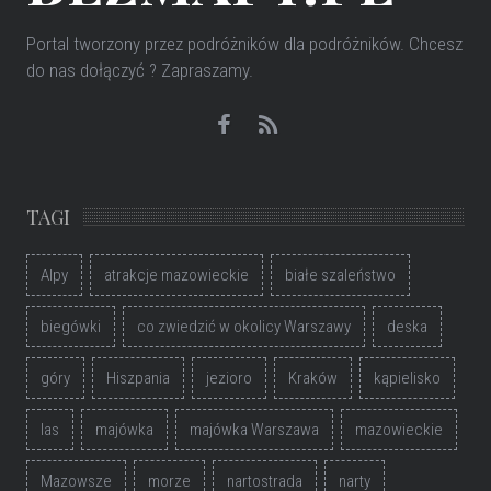
Portal tworzony przez podróżników dla podróżników
. Chcesz
do nas dołączyć ? Zapraszamy.
TAGI
Alpy
atrakcje mazowieckie
białe szaleństwo
biegówki
co zwiedzić w okolicy Warszawy
deska
góry
Hiszpania
jezioro
Kraków
kąpielisko
las
majówka
majówka Warszawa
mazowieckie
Mazowsze
morze
nartostrada
narty