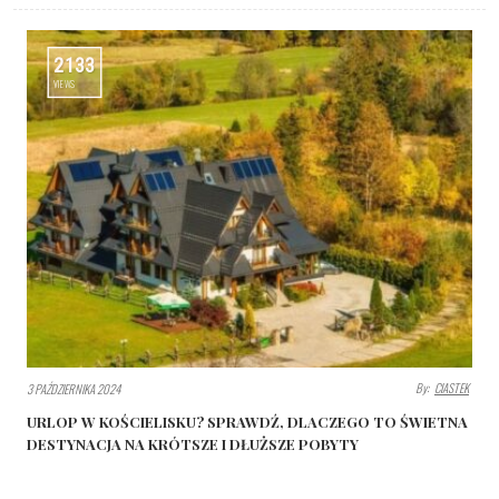
2133
VIEWS
By:
CIASTEK
3 PAŹDZIERNIKA 2024
URLOP W KOŚCIELISKU? SPRAWDŹ, DLACZEGO TO ŚWIETNA
DESTYNACJA NA KRÓTSZE I DŁUŻSZE POBYTY