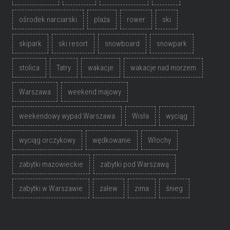
ośrodek narciarski
plaża
rower
ski
skipark
ski resort
snowboard
snowpark
stolica
Tatry
wakacje
wakacje nad morzem
Warszawa
weekend majowy
weekendowy wypad Warszawa
Wisła
wyciąg
wyciąg orczykowy
wędkowanie
Włochy
zabytki mazowieckie
zabytki pod Warszawą
zabytki w Warszawie
zalew
zima
śnieg