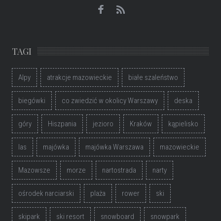
TAGI
Alpy
atrakcje mazowieckie
białe szaleństwo
biegówki
co zwiedzić w okolicy Warszawy
deska
góry
Hiszpania
jezioro
Kraków
kąpielisko
las
majówka
majówka Warszawa
mazowieckie
Mazowsze
morze
nartostrada
narty
ośrodek narciarski
plaża
rower
ski
skipark
ski resort
snowboard
snowpark