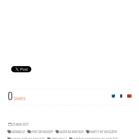
0
SHARES
25 MAJA 2021
ADAMELLO
FREE SKI WŁOCHY
JAZDA NA NARTACH
NARTY WE WŁOSZECH
NAUKA JAZDY NA NARTACH
PRESANELLA
SZKÓŁKA NARCIARSKA WE WŁOSZECH