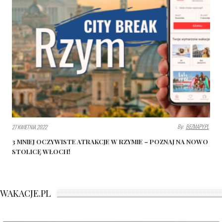
By:
BEZMAPY.PL
27 KWIETNIA 2022
3 MNIEJ OCZYWISTE ATRAKCJE W RZYMIE – POZNAJ NA NOWO
STOLICĘ WŁOCH!
WAKACJE.PL