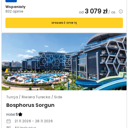
Wspaniały
3 079
zł
832 opinie
od
/ os.
SPRAWDŹ OFERTĘ
Turcja / Riwiera Turecka / Side
Bosphorus Sorgun
Hotel:
5
21.11.2026 - 28.11.2026
All Inclusive