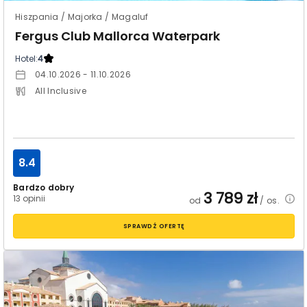
Hiszpania / Majorka / Magaluf
Fergus Club Mallorca Waterpark
Hotel:
4
04.10.2026 - 11.10.2026
All Inclusive
8.4
Bardzo dobry
3 789
zł
13 opinii
od
/ os.
SPRAWDŹ OFERTĘ