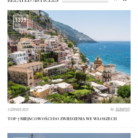
1339
VIEWS
By:
BEZMAPY.PL
5 CZERWCA 2023
TOP 7 MIEJSCOWOŚCI DO ZWIEDZENIA WE WŁOSZECH