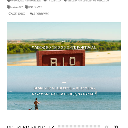
TRENTINO
VAL DI SOLE
1783
VIEWS
3
COMMENTS
WYJEDŹ DO TEJO Z PONTE PORTUGAL
DESKI SUP GLADIATOR – DLACZEGO
NAZYWANE SĄ REWOLUCJĄ NA RYNKU?
RELATED ARTICLES