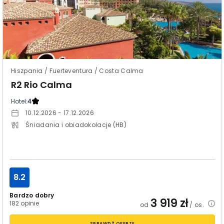
Hiszpania / Fuerteventura / Costa Calma
R2 Rio Calma
Hotel:
4
10.12.2026 - 17.12.2026
Śniadania i obiadokolacje (HB)
8.2
Bardzo dobry
3 919
zł
182 opinie
od
/ os.
SPRAWDŹ OFERTĘ