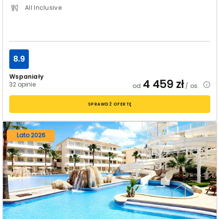
All Inclusive
8.9
Wspaniały
4 459
zł
32 opinie
od
/ os.
SPRAWDŹ OFERTĘ
Lato 2026