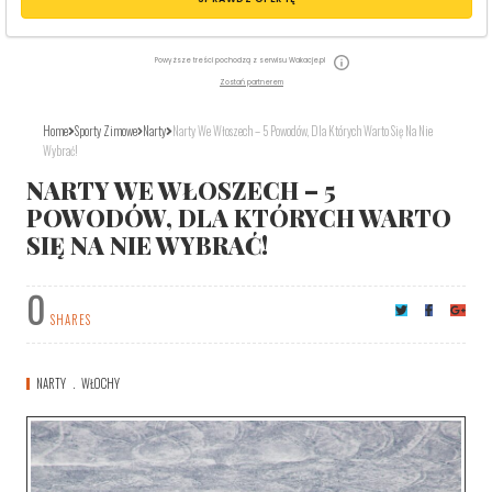
Powyższe treści pochodzą z serwisu Wakacje.pl
Zostań partnerem
Home
Sporty Zimowe
Narty
Narty We Włoszech – 5 Powodów, Dla Których Warto Się Na Nie
Wybrać!
NARTY WE WŁOSZECH – 5
POWODÓW, DLA KTÓRYCH WARTO
SIĘ NA NIE WYBRAĆ!
0
SHARES
NARTY
WŁOCHY