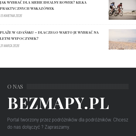
JAK WYBRAĆ DLA SIEBIE IDEALNY ROWER? KILKA
PRAKTYCZNYCH WSKAZÓWEK
15 KWIETNIA 2026
PLAŻE W GDAŃSKU – DLACZEGO WARTO JE WYBRAĆ NA
LETNI WYPOCZYNEK?
31 MARCA 2026
O NAS
BEZMAPY.PL
Portal tworzony przez podróżników dla podróżników
. Chcesz
do nas dołączyć ? Zapraszamy.