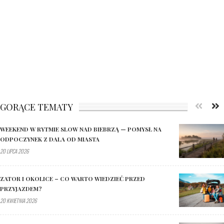
GORĄCE TEMATY
WEEKEND W RYTMIE SLOW NAD BIEBRZĄ — POMYSŁ NA
ODPOCZYNEK Z DALA OD MIASTA
20 LIPCA 2026
ZATOR I OKOLICE – CO WARTO WIEDZIEĆ PRZED
PRZYJAZDEM?
20 KWIETNIA 2026