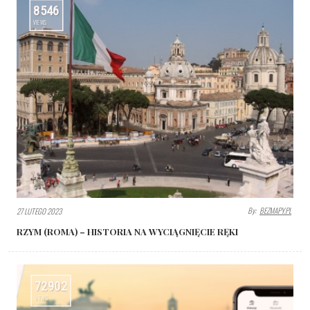
8546
VIEWS
By:
BEZMAPY.PL
27 LUTEGO 2023
RZYM (ROMA) – HISTORIA NA WYCIĄGNIĘCIE RĘKI
72902
VIEWS