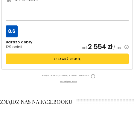
8.6
Bardzo dobry
2 554
zł
129 opinii
od
/ os.
SPRAWDŹ OFERTĘ
Powyższe treści pochodzą z serwisu Wakacje.pl
Zostań partnerem
ZNAJDZ NAS NA FACEBOOKU