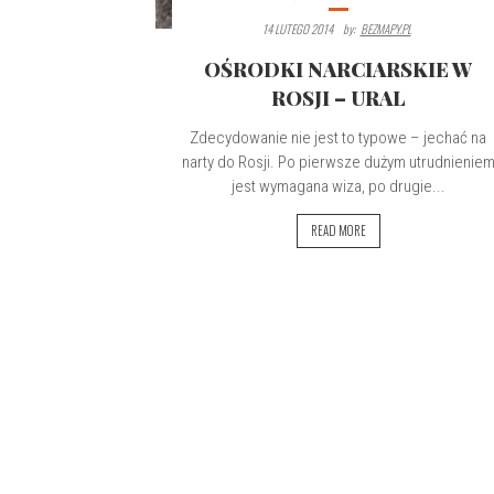
14 LUTEGO 2014
By:
BEZMAPY.PL
OŚRODKI NARCIARSKIE W
ROSJI – URAL
Zdecydowanie nie jest to typowe – jechać na
narty do Rosji. Po pierwsze dużym utrudnienie
jest wymagana wiza, po drugie...
READ MORE