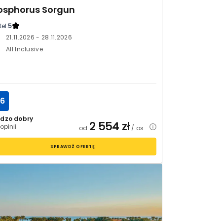
osphorus Sorgun
el:
5
21.11.2026 - 28.11.2026
All Inclusive
.6
rdzo dobry
2 554
zł
opinii
od
/ os.
SPRAWDŹ OFERTĘ