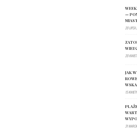
WEEK
— PO
MIAS
20 LIPCA
ZATO
WIED
20 KWIET
JAK W
ROWE
WSK
15 KWIET
PLAŻ
WART
WYPO
31 MARCA