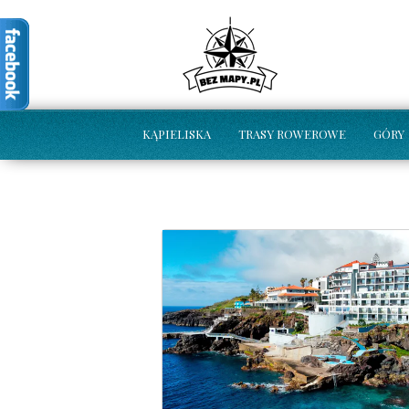
KĄPIELISKA
TRASY ROWEROWE
GÓRY