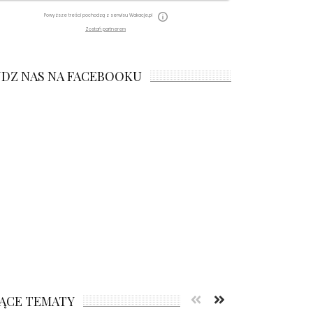
Powyższe treści pochodzą z serwisu Wakacje.pl
Zostań partnerem
JDZ NAS NA FACEBOOKU
ĄCE TEMATY