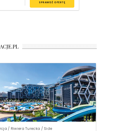
SPRAWDŹ OFERTĘ
ACJE.PL
rcja / Riwiera Turecka / Side