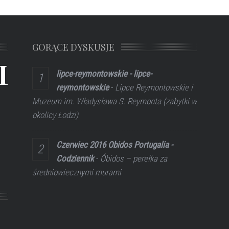
GORĄCE DYSKUSJE
L
lipce-reymontowskie - lipce-
reymontowskie
-
Lipce Reymontowskie i
Muzeum im. Władysława S. Reymonta (zabytki w
okolicy Łodzi)
Czerwiec 2016 Obidos Portugalia -
Codziennik
-
Óbidos – perełka za
średniowiecznymi murami