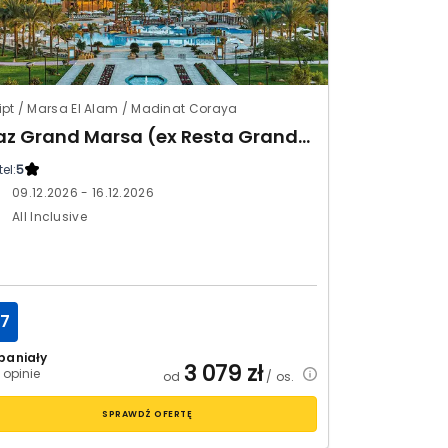
ipt / Marsa El Alam / Madinat Coraya
Jaz Grand Marsa (ex Resta Grand Resort)
el:
5
09.12.2026 - 16.12.2026
All Inclusive
.7
paniały
3 079
zł
 opinie
od
/ os.
SPRAWDŹ OFERTĘ