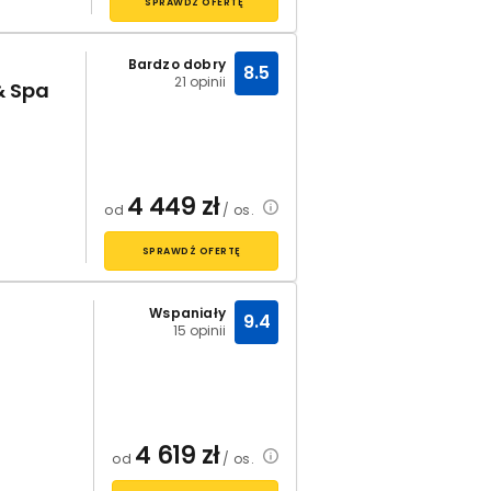
SPRAWDŹ OFERTĘ
Bardzo dobry
8.5
21 opinii
& Spa
4 449
zł
od
/ os.
SPRAWDŹ OFERTĘ
Wspaniały
9.4
15 opinii
4 619
zł
od
/ os.