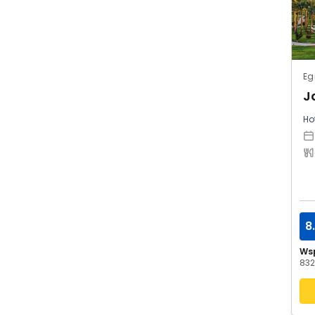
Eg
Hot
8
Ws
832