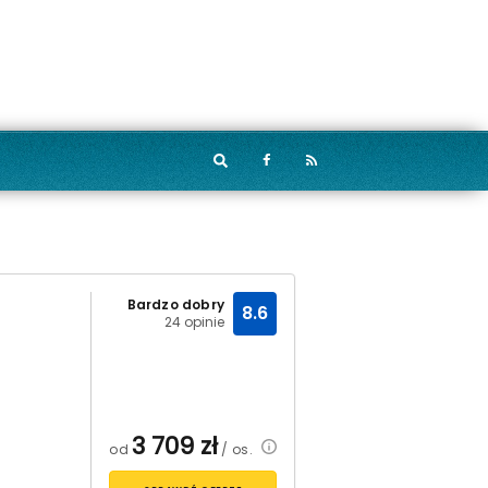
Bardzo dobry
8.6
24 opinie
3 709
zł
od
/ os.