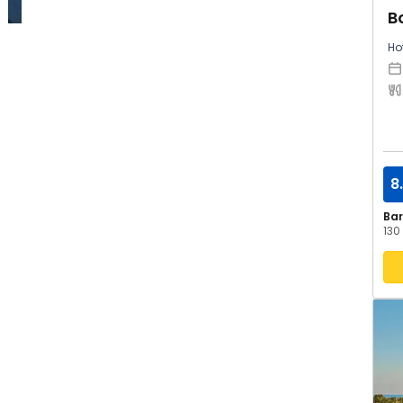
B
Hot
m
8
Ba
130 