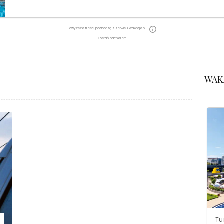
Powyższe treści pochodzą z serwisu Wakacje.pl
Zostań partnerem
WAK
Tu