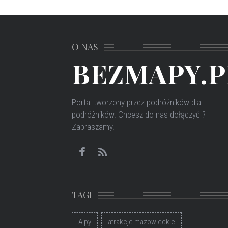
O NAS
BEZMAPY.P
Portal tworzony przez podróżników dla
podróżników
. Chcesz do nas dołączyć ?
Zapraszamy.
TAGI
Alpy
atrakcje mazowieckie