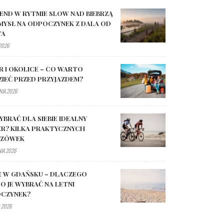
END W RYTMIE SLOW NAD BIEBRZĄ
MYSŁ NA ODPOCZYNEK Z DALA OD
TA
 2026
R I OKOLICE – CO WARTO
ZIEĆ PRZED PRZYJAZDEM?
NIA 2026
YBRAĆ DLA SIEBIE IDEALNY
R? KILKA PRAKTYCZNYCH
AZÓWEK
NIA 2026
E W GDAŃSKU – DLACZEGO
O JE WYBRAĆ NA LETNI
CZYNEK?
 2026