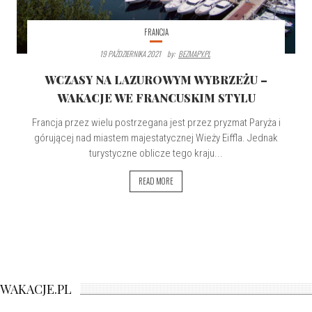
FRANCJA
19 PAŹDZIERNIKA 2021
By:
BEZMAPY.PL
WCZASY NA LAZUROWYM WYBRZEŻU –
WAKACJE WE FRANCUSKIM STYLU
Francja przez wielu postrzegana jest przez pryzmat Paryża i
górującej nad miastem majestatycznej Wieży Eiffla. Jednak
turystyczne oblicze tego kraju...
READ MORE
WAKACJE.PL