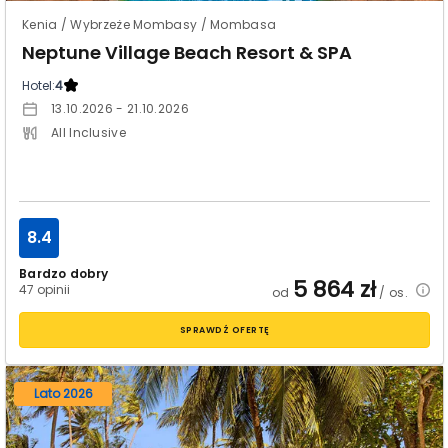
Kenia / Wybrzeże Mombasy / Mombasa
Neptune Village Beach Resort & SPA
Hotel:
4
13.10.2026 - 21.10.2026
All Inclusive
8.4
Bardzo dobry
5 864
zł
47 opinii
od
/ os.
SPRAWDŹ OFERTĘ
Lato 2026