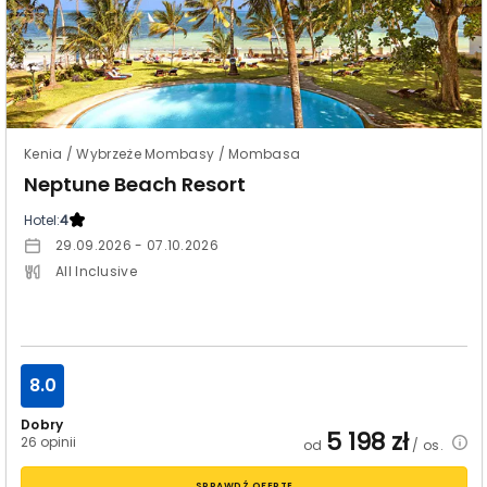
Kenia / Wybrzeże Mombasy / Mombasa
Neptune Beach Resort
Hotel:
4
29.09.2026 - 07.10.2026
All Inclusive
8.0
Dobry
5 198
zł
26 opinii
od
/ os.
SPRAWDŹ OFERTĘ