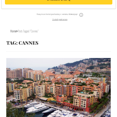
Powyższe treści pochodzą z serwisu Wakacje.pl
Zostań partnerem
Home
Posts Tagged "Cannes"
TAG:
CANNES