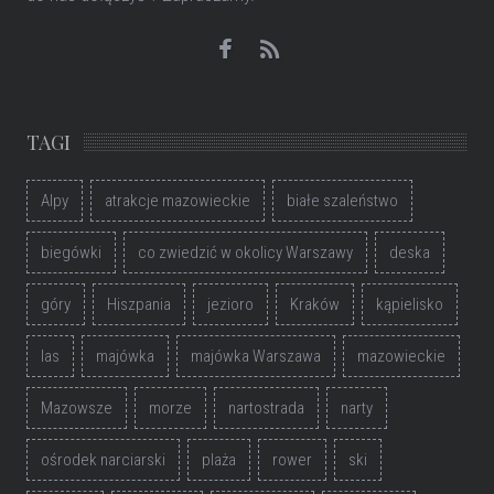
TAGI
Alpy
atrakcje mazowieckie
białe szaleństwo
biegówki
co zwiedzić w okolicy Warszawy
deska
góry
Hiszpania
jezioro
Kraków
kąpielisko
las
majówka
majówka Warszawa
mazowieckie
Mazowsze
morze
nartostrada
narty
ośrodek narciarski
plaża
rower
ski