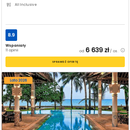
All Inclusive
8.9
Wspaniały
6 639
zł
11 opinii
od
/ os.
SPRAWDŹ OFERTĘ
Lato 2026