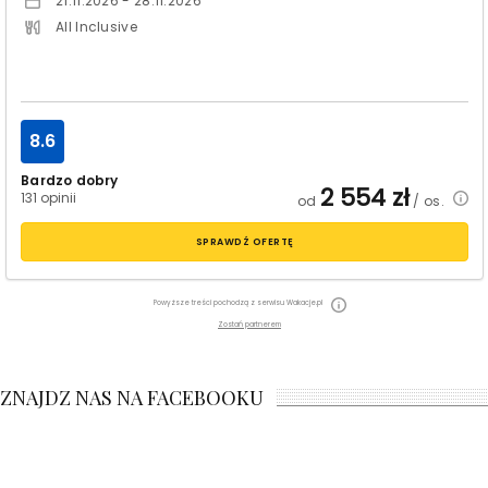
21.11.2026 - 28.11.2026
All Inclusive
8.6
Bardzo dobry
2 554
zł
131 opinii
od
/ os.
SPRAWDŹ OFERTĘ
Powyższe treści pochodzą z serwisu Wakacje.pl
Zostań partnerem
ZNAJDZ NAS NA FACEBOOKU