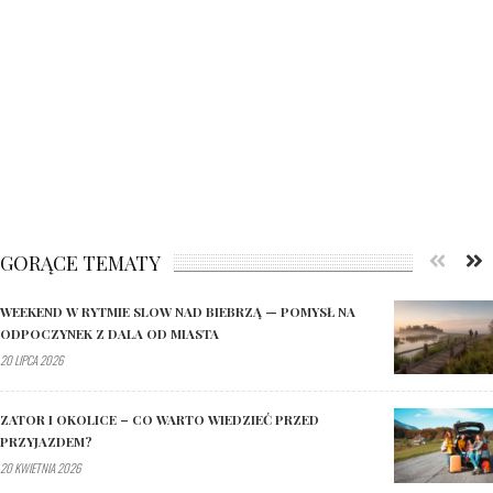
GORĄCE TEMATY
WEEKEND W RYTMIE SLOW NAD BIEBRZĄ — POMYSŁ NA
ODPOCZYNEK Z DALA OD MIASTA
20 LIPCA 2026
ZATOR I OKOLICE – CO WARTO WIEDZIEĆ PRZED
PRZYJAZDEM?
20 KWIETNIA 2026