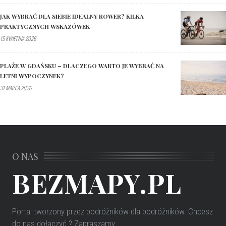
JAK WYBRAĆ DLA SIEBIE IDEALNY ROWER? KILKA
PRAKTYCZNYCH WSKAZÓWEK
15 KWIETNIA 2026
PLAŻE W GDAŃSKU – DLACZEGO WARTO JE WYBRAĆ NA
LETNI WYPOCZYNEK?
31 MARCA 2026
O NAS
BEZMAPY.PL
Portal tworzony przez podróżników dla podróżników
. Chcesz
do nas dołączyć ? Zapraszamy.