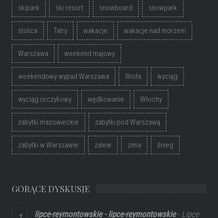
skipark
ski resort
snowboard
snowpark
stolica
Tatry
wakacje
wakacje nad morzem
Warszawa
weekend majowy
weekendowy wypad Warszawa
Wisła
wyciąg
wyciąg orczykowy
wędkowanie
Włochy
zabytki mazowieckie
zabytki pod Warszawą
zabytki w Warszawie
zalew
zima
śnieg
GORĄCE DYSKUSJE
lipce-reymontowskie - lipce-reymontowskie
-
Lipce