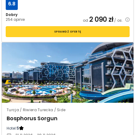
6.8
Dobry
2 090
zł
254 opinie
od
/ os.
SPRAWDŹ OFERTĘ
Turcja / Riwiera Turecka / Side
Bosphorus Sorgun
Hotel:
5