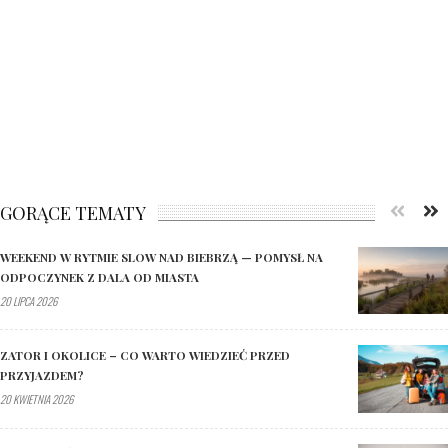
GORĄCE TEMATY
WEEKEND W RYTMIE SLOW NAD BIEBRZĄ — POMYSŁ NA
ODPOCZYNEK Z DALA OD MIASTA
20 LIPCA 2026
ZATOR I OKOLICE – CO WARTO WIEDZIEĆ PRZED
PRZYJAZDEM?
20 KWIETNIA 2026