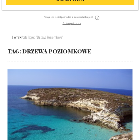
Powyższe treści pochodzą z serwisu Wakacje.pl
Zostań partnerem
Home
Posts Tagged "drzewa Poziomkowe"
TAG:
DRZEWA POZIOMKOWE