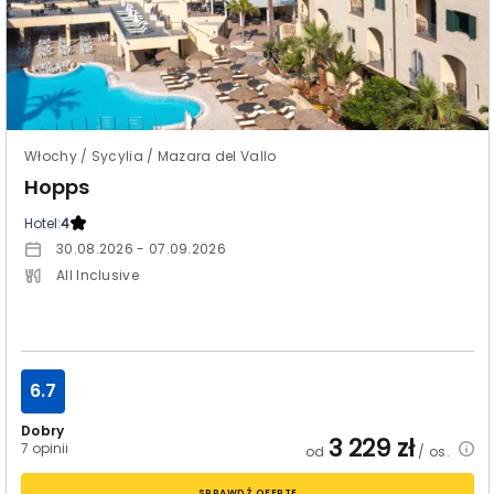
Włochy / Sycylia / Mazara del Vallo
Hopps
Hotel:
4
30.08.2026 - 07.09.2026
All Inclusive
6.7
Dobry
3 229
zł
7 opinii
od
/ os.
SPRAWDŹ OFERTĘ