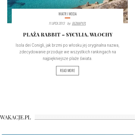
WIATR I WODA
11 LIPCA 2013
By:
BEZMAPY.PL
PLAŻA RABBIT – SYCYLIA, WŁOCHY
Isola dei Conigli, jak brzmi po włosku jej oryginalna nazwa,
zdecydowanie przoduje we wszystkich rankingach na
najpiękniejsze plaże świata.
READ MORE
WAKACJE.PL