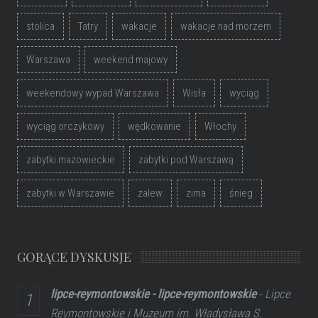
stolica
Tatry
wakacje
wakacje nad morzem
Warszawa
weekend majowy
weekendowy wypad Warszawa
Wisła
wyciąg
wyciąg orczykowy
wędkowanie
Włochy
zabytki mazowieckie
zabytki pod Warszawą
zabytki w Warszawie
zalew
zima
śnieg
GORĄCE DYSKUSJE
lipce-reymontowskie - lipce-reymontowskie
-
Lipce
Reymontowskie i Muzeum im. Władysława S.