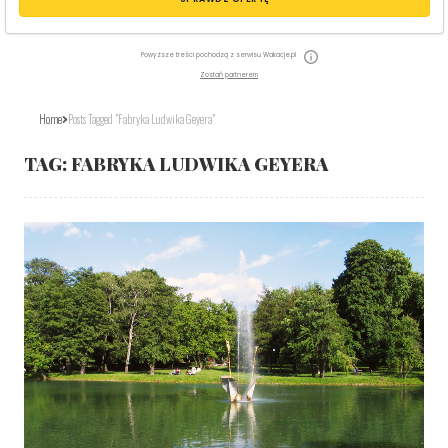
Powyższe treści pochodzą z serwisu Wakacje.pl
Zostań partnerem
Home
Posts Tagged "fabryka Ludwika Geyera"
TAG:
FABRYKA LUDWIKA GEYERA