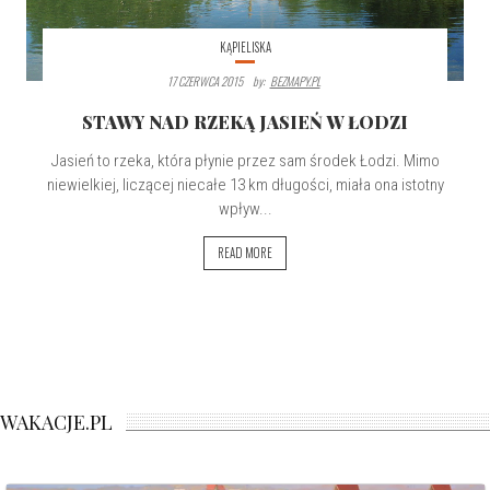
KĄPIELISKA
17 CZERWCA 2015
By:
BEZMAPY.PL
STAWY NAD RZEKĄ JASIEŃ W ŁODZI
Jasień to rzeka, która płynie przez sam środek Łodzi. Mimo
niewielkiej, liczącej niecałe 13 km długości, miała ona istotny
wpływ...
READ MORE
WAKACJE.PL