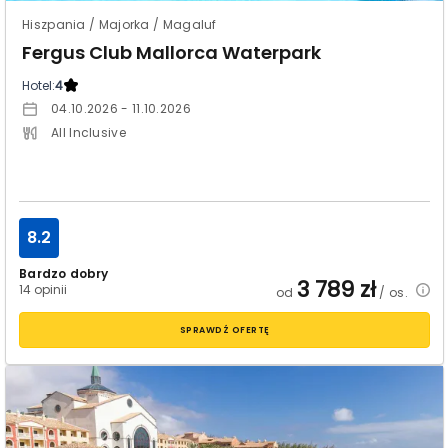
Hiszpania / Majorka / Magaluf
Fergus Club Mallorca Waterpark
Hotel:
4
04.10.2026 - 11.10.2026
All Inclusive
8.2
Bardzo dobry
3 789
zł
14 opinii
od
/ os.
SPRAWDŹ OFERTĘ