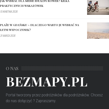
JAK WYBRAĆ DLA SIEBIE IDEALNY ROWER? KILKA
PRAKTYCZNYCH WSKAZÓWEK
15 KWIETNIA 2026
PLAŻE W GDAŃSKU – DLACZEGO WARTO JE WYBRAĆ NA
LETNI WYPOCZYNEK?
31 MARCA 2026
O NAS
BEZMAPY.PL
Portal tworzony przez podróżników dla podróżników
. Chcesz
do nas dołączyć ? Zapraszamy.