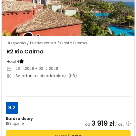
Hiszpania / Fuerteventura / Costa Calma
R2 Rio Calma
Hotel:
4
26.11.2026 - 03.12.2026
Śniadania i obiadokolacje (HB)
8.2
Bardzo dobry
3 919
zł
183 opinie
od
/ os.
SPRAWDŹ OFERTĘ