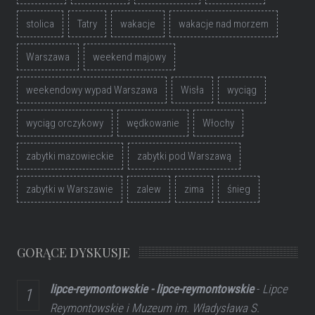
stolica
Tatry
wakacje
wakacje nad morzem
Warszawa
weekend majowy
weekendowy wypad Warszawa
Wisła
wyciąg
wyciąg orczykowy
wędkowanie
Włochy
zabytki mazowieckie
zabytki pod Warszawą
zabytki w Warszawie
zalew
zima
śnieg
GORĄCE DYSKUSJE
lipce-reymontowskie - lipce-reymontowskie
-
Lipce
Reymontowskie i Muzeum im. Władysława S.