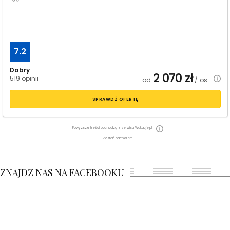
7.2
Dobry
2 070
zł
519 opinii
od
/ os.
SPRAWDŹ OFERTĘ
Powyższe treści pochodzą z serwisu Wakacje.pl
Zostań partnerem
ZNAJDZ NAS NA FACEBOOKU