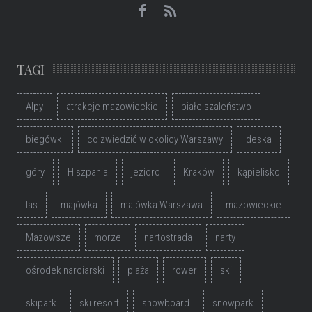
TAGI
Alpy
atrakcje mazowieckie
białe szaleństwo
biegówki
co zwiedzić w okolicy Warszawy
deska
góry
Hiszpania
jezioro
Kraków
kąpielisko
las
majówka
majówka Warszawa
mazowieckie
Mazowsze
morze
nartostrada
narty
ośrodek narciarski
plaża
rower
ski
skipark
ski resort
snowboard
snowpark