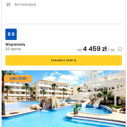
All Inclusive
8.9
Wspaniały
4 459
zł
33 opinie
od
/ os.
SPRAWDŹ OFERTĘ
Lato 2026