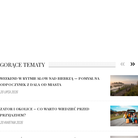
GORĄCE TEMATY
WEEKEND W RYTMIE SLOW NAD BIEBRZĄ — POMYSŁ NA
ODPOCZYNEK Z DALA OD MIASTA
20 LIPCA 2026
ZATOR I OKOLICE – CO WARTO WIEDZIEĆ PRZED
PRZYJAZDEM?
20 KWIETNIA 2026