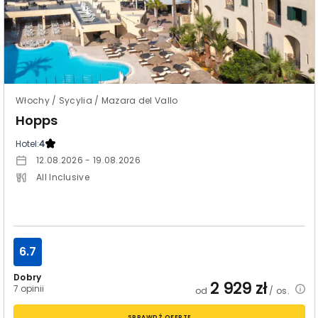
Włochy / Sycylia / Mazara del Vallo
Hopps
Hotel:
4
12.08.2026 - 19.08.2026
All Inclusive
6.7
Dobry
2 929
zł
7 opinii
od
/ os.
SPRAWDŹ OFERTĘ