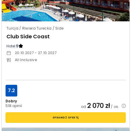
Turcja / Riwiera Turecka / Side
Club Side Coast
Hotel:
5
20.10.2027 - 27.10.2027
All Inclusive
7.2
Dobry
2 070
zł
518 opinii
od
/ os.
SPRAWDŹ OFERTĘ