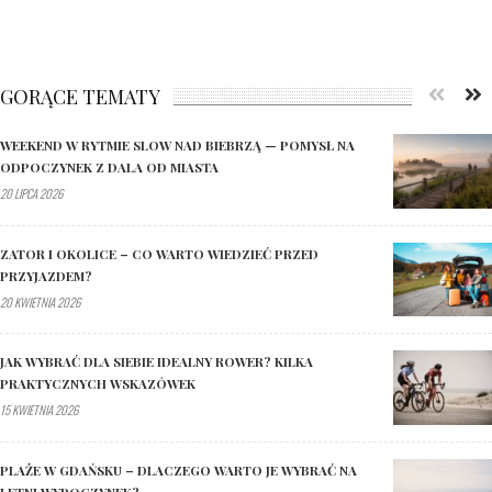
GORĄCE TEMATY
WEEKEND W RYTMIE SLOW NAD BIEBRZĄ — POMYSŁ NA
ODPOCZYNEK Z DALA OD MIASTA
20 LIPCA 2026
ZATOR I OKOLICE – CO WARTO WIEDZIEĆ PRZED
PRZYJAZDEM?
20 KWIETNIA 2026
JAK WYBRAĆ DLA SIEBIE IDEALNY ROWER? KILKA
PRAKTYCZNYCH WSKAZÓWEK
15 KWIETNIA 2026
PLAŻE W GDAŃSKU – DLACZEGO WARTO JE WYBRAĆ NA
LETNI WYPOCZYNEK?