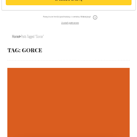
Powyższe treści pochodzą z serwisu Wakacje.pl
Zostań partnerem
Home
Posts Tagged "Gorce"
TAG:
GORCE