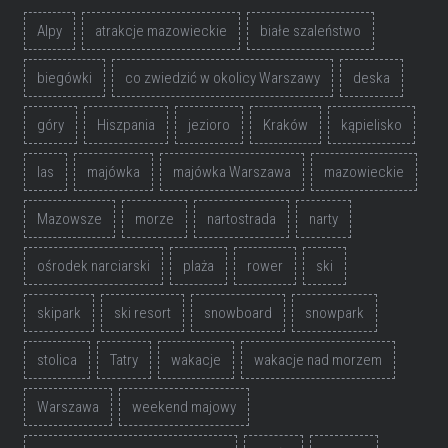
Alpy
atrakcje mazowieckie
białe szaleństwo
biegówki
co zwiedzić w okolicy Warszawy
deska
góry
Hiszpania
jezioro
Kraków
kąpielisko
las
majówka
majówka Warszawa
mazowieckie
Mazowsze
morze
nartostrada
narty
ośrodek narciarski
plaża
rower
ski
skipark
ski resort
snowboard
snowpark
stolica
Tatry
wakacje
wakacje nad morzem
Warszawa
weekend majowy