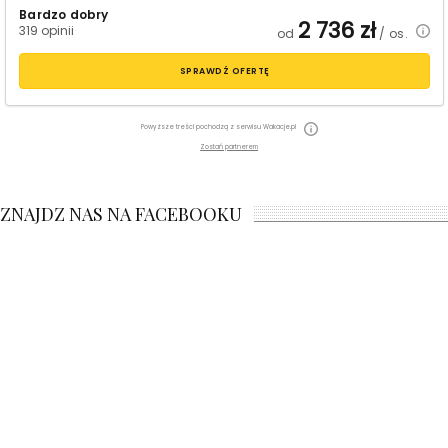
Bardzo dobry
2 736
zł
319 opinii
od
/ os.
SPRAWDŹ OFERTĘ
Powyższe treści pochodzą z serwisu Wakacje.pl
Zostań partnerem
ZNAJDZ NAS NA FACEBOOKU