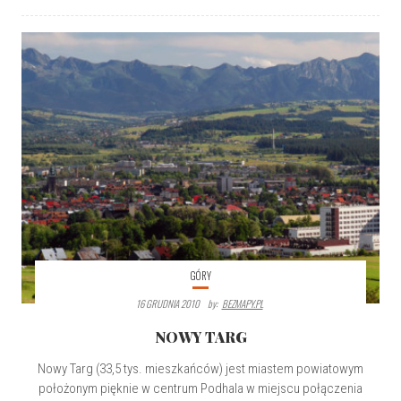
GÓRY
16 GRUDNIA 2010
By:
BEZMAPY.PL
NOWY TARG
Nowy Targ (33,5 tys. mieszkańców) jest miastem powiatowym
położonym pięknie w centrum Podhala w miejscu połączenia