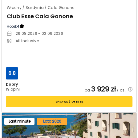
Włochy / Sardynia / Cala Gonone
Club Esse Cala Gonone
Hotel:
4
26.08.2026 - 02.09.2026
All Inclusive
6.8
Dobry
3 929
zł
19 opinii
od
/ os.
SPRAWDŹ OFERTĘ
Last minute
Lato 2026