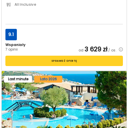
All Inclusive
9.1
Wspaniały
3 629
zł
7 opinii
od
/ os.
SPRAWDŹ OFERTĘ
Last minute
Lato 2026