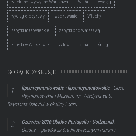
weekendowy wypad Warszawa
Wisła
wyciąg
wyciąg orczykowy
wędkowanie
Włochy
zabytki mazowieckie
zabytki pod Warszawą
zabytki w Warszawie
zalew
zima
śnieg
GORĄCE DYSKUSJE
lipce-reymontowskie - lipce-reymontowskie
-
Lipce
Reymontowskie i Muzeum im. Władysława S.
Reymonta (zabytki w okolicy Łodzi)
Czerwiec 2016 Obidos Portugalia - Codziennik
-
Óbidos – perełka za średniowiecznymi murami