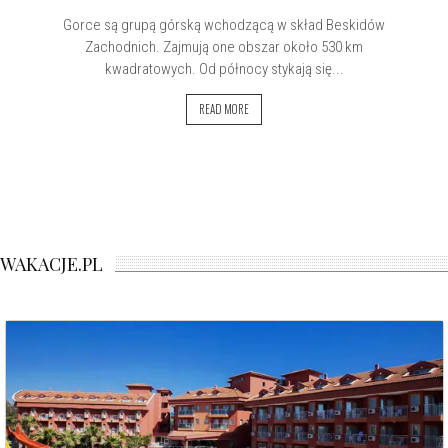
Gorce są grupą górską wchodzącą w skład Beskidów
Zachodnich. Zajmują one obszar około 530 km
kwadratowych. Od północy stykają się...
READ MORE
WAKACJE.PL