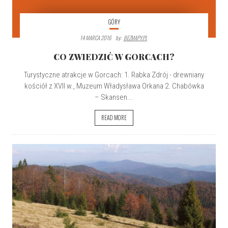
GÓRY
14 MARCA 2016
By:
BEZMAPY.PL
CO ZWIEDZIĆ W GORCACH?
Turystyczne atrakcje w Gorcach: 1. Rabka Zdrój - drewniany
kościół z XVII w., Muzeum Władysława Orkana 2. Chabówka
– Skansen...
READ MORE