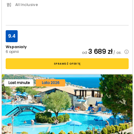
All Inclusive
9.4
Wspaniały
3 689
zł
6 opinii
od
/ os.
SPRAWDŹ OFERTĘ
Last minute
Lato 2026