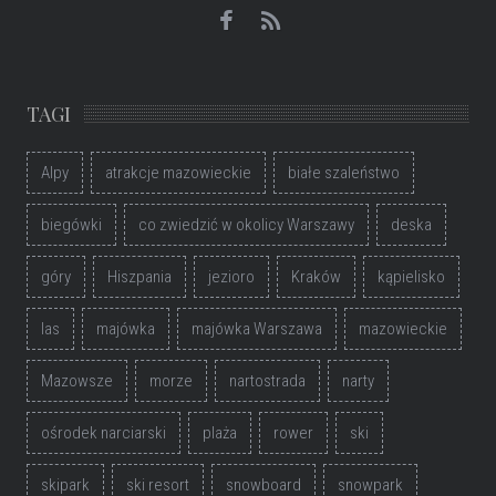
TAGI
Alpy
atrakcje mazowieckie
białe szaleństwo
biegówki
co zwiedzić w okolicy Warszawy
deska
góry
Hiszpania
jezioro
Kraków
kąpielisko
las
majówka
majówka Warszawa
mazowieckie
Mazowsze
morze
nartostrada
narty
ośrodek narciarski
plaża
rower
ski
skipark
ski resort
snowboard
snowpark