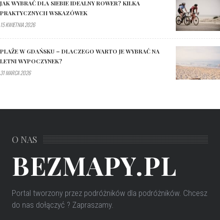
JAK WYBRAĆ DLA SIEBIE IDEALNY ROWER? KILKA
PRAKTYCZNYCH WSKAZÓWEK
15 KWIETNIA 2026
PLAŻE W GDAŃSKU – DLACZEGO WARTO JE WYBRAĆ NA
LETNI WYPOCZYNEK?
31 MARCA 2026
O NAS
BEZMAPY.PL
Portal tworzony przez podróżników dla podróżników
. Chcesz
do nas dołączyć ? Zapraszamy.