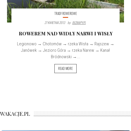
TRASY ROWEROWE
27 KWIETNIA 2013
By:
BEZMAPY.PL
ROWEREM NAD WIDŁY NARWI I WISŁY
Legionowo → Chotomów → rzeka Wisła → Rajszew →
Janówek → Jezioro Góra → rzeka Narew → Kanał
Bródnowski →...
READ MORE
WAKACJE.PL