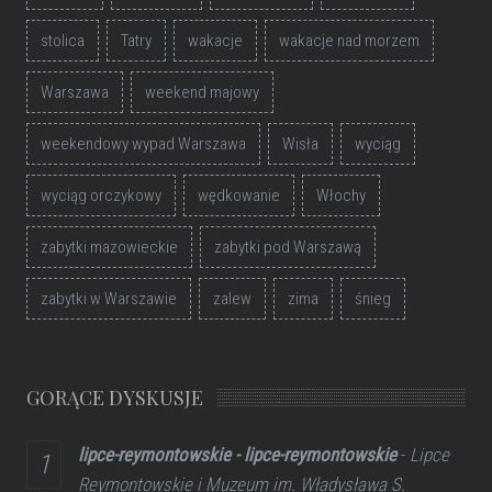
stolica
Tatry
wakacje
wakacje nad morzem
Warszawa
weekend majowy
weekendowy wypad Warszawa
Wisła
wyciąg
wyciąg orczykowy
wędkowanie
Włochy
zabytki mazowieckie
zabytki pod Warszawą
zabytki w Warszawie
zalew
zima
śnieg
GORĄCE DYSKUSJE
lipce-reymontowskie - lipce-reymontowskie
-
Lipce
Reymontowskie i Muzeum im. Władysława S.