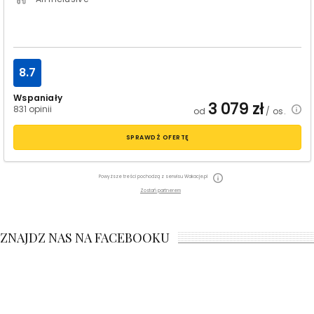
8.7
Wspaniały
3 079
zł
831 opinii
od
/ os.
SPRAWDŹ OFERTĘ
Powyższe treści pochodzą z serwisu Wakacje.pl
Zostań partnerem
ZNAJDZ NAS NA FACEBOOKU