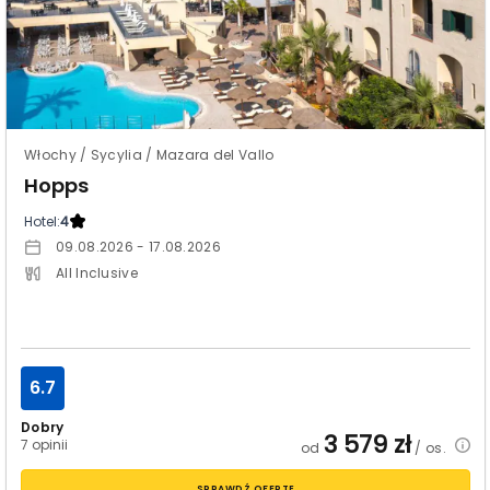
Włochy / Sycylia / Mazara del Vallo
Hopps
Hotel:
4
09.08.2026 - 17.08.2026
All Inclusive
6.7
Dobry
3 579
zł
7 opinii
od
/ os.
SPRAWDŹ OFERTĘ