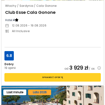
Włochy / Sardynia / Cala Gonone
Club Esse Cala Gonone
Hotel:
4
12.08.2026 - 19.08.2026
All Inclusive
6.8
Dobry
3 929
zł
19 opinii
od
/ os.
SPRAWDŹ OFERTĘ
Last minute
Lato 2026