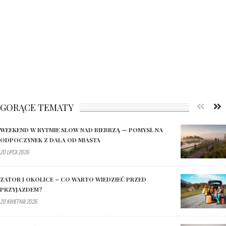
GORĄCE TEMATY
WEEKEND W RYTMIE SLOW NAD BIEBRZĄ — POMYSŁ NA
ODPOCZYNEK Z DALA OD MIASTA
20 LIPCA 2026
ZATOR I OKOLICE – CO WARTO WIEDZIEĆ PRZED
PRZYJAZDEM?
20 KWIETNIA 2026