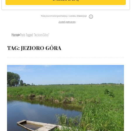
Powyższe treści pochodzą z serwisu Wakacje.pl
Zostań partnerem
Home
Posts Tagged "Jezioro Góra"
TAG:
JEZIORO GÓRA