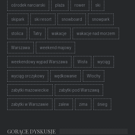
ośrodek narciarski
plaża
rower
ski
skipark
ski resort
snowboard
snowpark
stolica
Tatry
wakacje
wakacje nad morzem
Warszawa
weekend majowy
weekendowy wypad Warszawa
Wisła
wyciąg
wyciąg orczykowy
wędkowanie
Włochy
zabytki mazowieckie
zabytki pod Warszawą
zabytki w Warszawie
zalew
zima
śnieg
GORĄCE DYSKUSJE