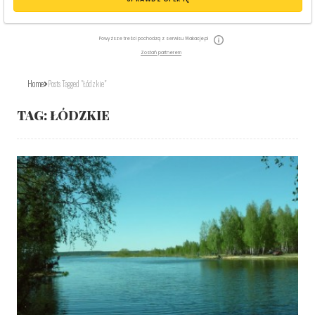
Powyższe treści pochodzą z serwisu Wakacje.pl
Zostań partnerem
Home
Posts Tagged "łódzkie"
TAG:
ŁÓDZKIE