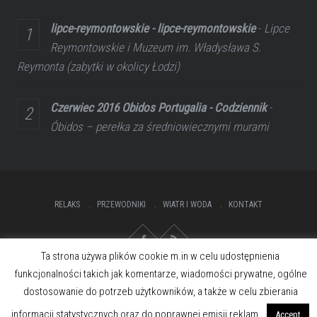
lipce-reymontowskie - lipce-reymontowskie
-
Lipce
Reymontowskie i Muzeum im. Władysława S.
Reymonta (zabytki w okolicy Łodzi)
Czerwiec 2016 Obidos Portugalia - Codziennik
-
Óbidos – perełka za średniowiecznymi murami
RELAKS
PRZEWODNIKI
WIATR I WODA
KONTAKT
Ta strona używa plików cookie m.in w celu udostępnienia
funkcjonalności takich jak komentarze, wiadomości prywatne, ogólne
dostosowanie do potrzeb użytkowników, a także w celu zbierania
informacji statystycznych oraz do poprawnej emisji reklam.
Accept