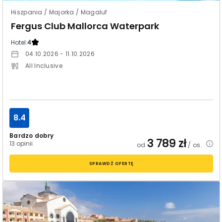
Hiszpania / Majorka / Magaluf
Fergus Club Mallorca Waterpark
Hotel:
4
04.10.2026 - 11.10.2026
All Inclusive
8.4
Bardzo dobry
3 789
zł
13 opinii
od
/ os.
SPRAWDŹ OFERTĘ