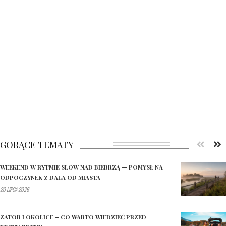
GORĄCE TEMATY
WEEKEND W RYTMIE SLOW NAD BIEBRZĄ — POMYSŁ NA
ODPOCZYNEK Z DALA OD MIASTA
20 LIPCA 2026
ZATOR I OKOLICE – CO WARTO WIEDZIEĆ PRZED