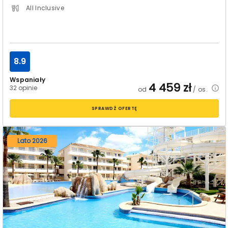
All Inclusive
8.9
Wspaniały
4 459
zł
32 opinie
od
/ os.
SPRAWDŹ OFERTĘ
Lato 2026