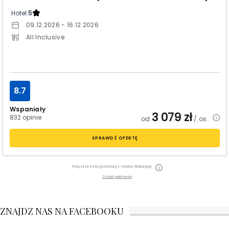
Hotel:
5
09.12.2026 - 16.12.2026
All Inclusive
8.7
Wspaniały
3 079
zł
832 opinie
od
/ os.
SPRAWDŹ OFERTĘ
Powyższe treści pochodzą z serwisu Wakacje.pl
Zostań partnerem
ZNAJDZ NAS NA FACEBOOKU