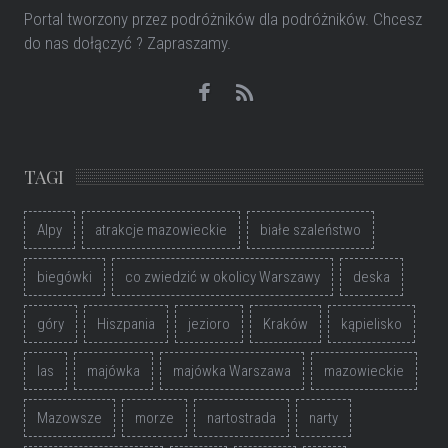
Portal tworzony przez podróżników dla podróżników
. Chcesz
do nas dołączyć ? Zapraszamy.
TAGI
Alpy
atrakcje mazowieckie
białe szaleństwo
biegówki
co zwiedzić w okolicy Warszawy
deska
góry
Hiszpania
jezioro
Kraków
kąpielisko
las
majówka
majówka Warszawa
mazowieckie
Mazowsze
morze
nartostrada
narty