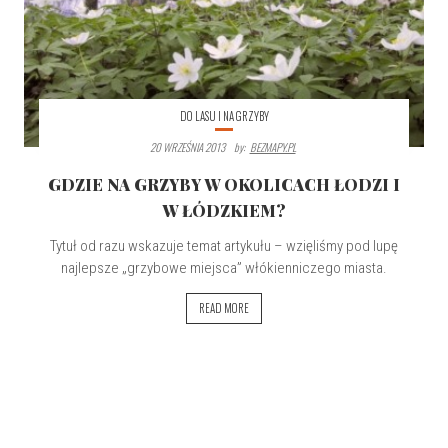
DO LASU I NA GRZYBY
20 WRZEŚNIA 2013
By:
BEZMAPY.PL
GDZIE NA GRZYBY W OKOLICACH ŁODZI I
W ŁÓDZKIEM?
Tytuł od razu wskazuje temat artykułu – wzięliśmy pod lupę
najlepsze „grzybowe miejsca” włókienniczego miasta.
READ MORE