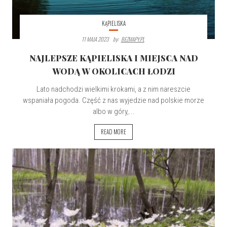
KĄPIELISKA
11 MAJA 2023
By:
BEZMAPY.PL
NAJLEPSZE KĄPIELISKA I MIEJSCA NAD
WODĄ W OKOLICACH ŁODZI
Lato nadchodzi wielkimi krokami, a z nim nareszcie
wspaniała pogoda. Część z nas wyjedzie nad polskie morze
albo w góry,...
READ MORE