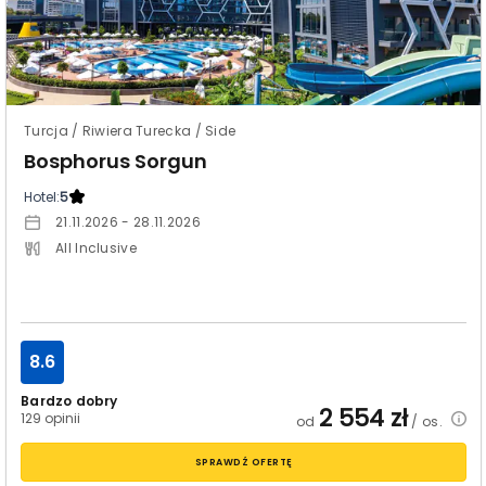
Turcja / Riwiera Turecka / Side
Bosphorus Sorgun
Hotel:
5
21.11.2026 - 28.11.2026
All Inclusive
8.6
Bardzo dobry
2 554
zł
129 opinii
od
/ os.
SPRAWDŹ OFERTĘ