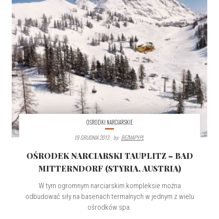
OŚRODKI NARCIARSKIE
19 GRUDNIA 2013
By:
BEZMAPY.PL
OŚRODEK NARCIARSKI TAUPLITZ – BAD
MITTERNDORF (STYRIA, AUSTRIA)
W tym ogromnym narciarskim kompleksie można
odbudować siły na basenach termalnych w jednym z wielu
ośrodków spa.