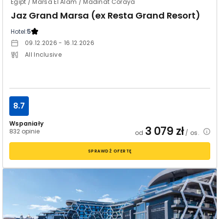
Egipt / Marsa El Alam / Madinat Coraya
Jaz Grand Marsa (ex Resta Grand Resort)
Hotel:
5
09.12.2026 - 16.12.2026
All Inclusive
8.7
Wspaniały
3 079
zł
832 opinie
od
/ os.
SPRAWDŹ OFERTĘ