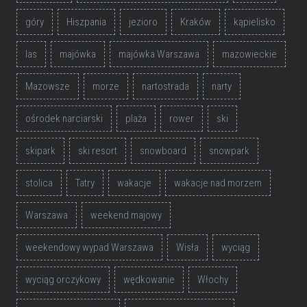
góry
Hiszpania
jezioro
Kraków
kąpielisko
las
majówka
majówka Warszawa
mazowieckie
Mazowsze
morze
nartostrada
narty
ośrodek narciarski
plaża
rower
ski
skipark
ski resort
snowboard
snowpark
stolica
Tatry
wakacje
wakacje nad morzem
Warszawa
weekend majowy
weekendowy wypad Warszawa
Wisła
wyciąg
wyciąg orczykowy
wędkowanie
Włochy