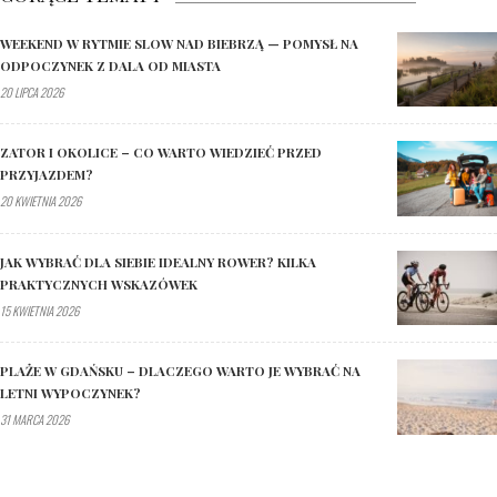
WEEKEND W RYTMIE SLOW NAD BIEBRZĄ — POMYSŁ NA
ODPOCZYNEK Z DALA OD MIASTA
20 LIPCA 2026
ZATOR I OKOLICE – CO WARTO WIEDZIEĆ PRZED
PRZYJAZDEM?
20 KWIETNIA 2026
JAK WYBRAĆ DLA SIEBIE IDEALNY ROWER? KILKA
PRAKTYCZNYCH WSKAZÓWEK
15 KWIETNIA 2026
PLAŻE W GDAŃSKU – DLACZEGO WARTO JE WYBRAĆ NA
LETNI WYPOCZYNEK?
31 MARCA 2026