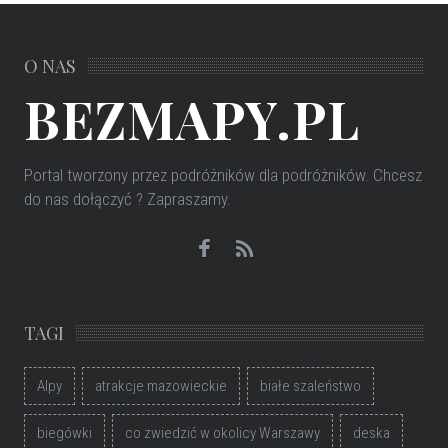
O NAS
BEZMAPY.PL
Portal tworzony przez podróżników dla podróżników
. Chcesz
do nas dołączyć ? Zapraszamy.
TAGI
Alpy
atrakcje mazowieckie
białe szaleństwo
biegówki
co zwiedzić w okolicy Warszawy
deska