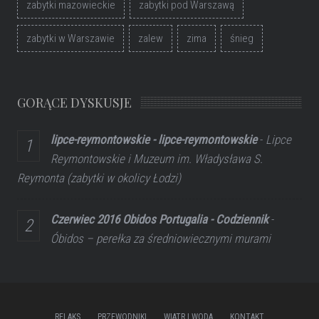
zabytki mazowieckie
zabytki pod Warszawą
zabytki w Warszawie
zalew
zima
śnieg
GORĄCE DYSKUSJE
lipce-reymontowskie - lipce-reymontowskie
-
Lipce
Reymontowskie i Muzeum im. Władysława S.
Reymonta (zabytki w okolicy Łodzi)
Czerwiec 2016 Obidos Portugalia - Codziennik
-
Óbidos – perełka za średniowiecznymi murami
RELAKS
PRZEWODNIKI
WIATR I WODA
KONTAKT