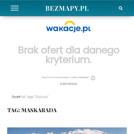
BEZMAPY.PL
Brak ofert dla danego
kryterium.
Powyższe treści pochodzą z serwisu Wakacje.pl
Zostań partnerem
Home
Posts Tagged "maskarada"
TAG:
MASKARADA