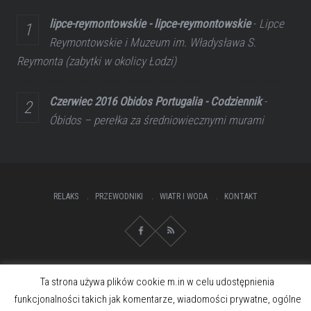
lipce-reymontowskie - lipce-reymontowskie
-
Lipce
Reymontowskie i Muzeum im. Władysława S.
Reymonta (zabytki w okolicy Łodzi)
Czerwiec 2016 Obidos Portugalia - Codziennik
-
Óbidos – perełka za średniowiecznymi murami
RELAKS
PRZEWODNIKI
WIATR I WODA
KONTAKT
Ta strona używa plików cookie m.in w celu udostępnienia
funkcjonalności takich jak komentarze, wiadomości prywatne, ogólne