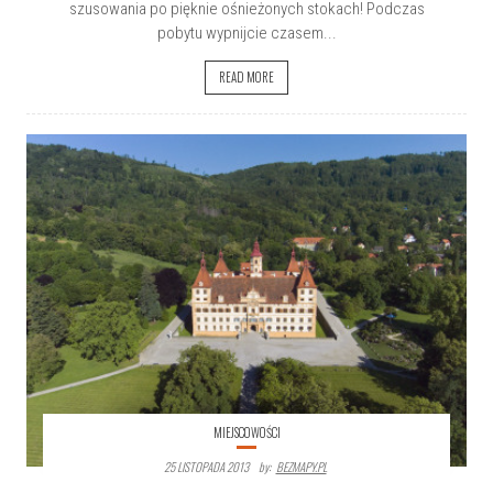
szusowania po pięknie ośnieżonych stokach! Podczas
pobytu wypnijcie czasem...
READ MORE
MIEJSCOWOŚCI
25 LISTOPADA 2013
By:
BEZMAPY.PL