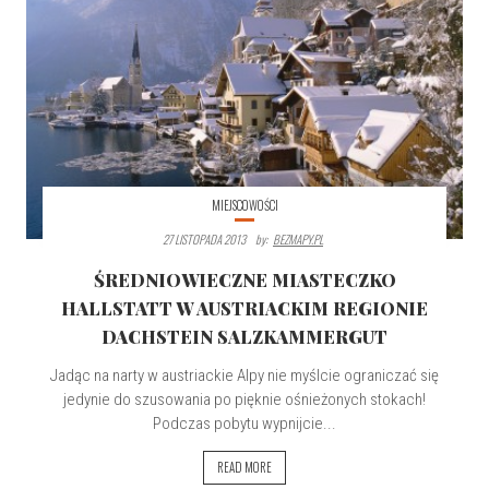
MIEJSCOWOŚCI
27 LISTOPADA 2013
By:
BEZMAPY.PL
ŚREDNIOWIECZNE MIASTECZKO
HALLSTATT W AUSTRIACKIM REGIONIE
DACHSTEIN SALZKAMMERGUT
Jadąc na narty w austriackie Alpy nie myślcie ograniczać się
jedynie do szusowania po pięknie ośnieżonych stokach!
Podczas pobytu wypnijcie...
READ MORE