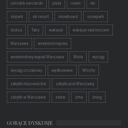
ośrodek narciarski
plaża
rower
ski
skipark
ski resort
snowboard
snowpark
stolica
Tatry
wakacje
wakacje nad morzem
Warszawa
weekend majowy
weekendowy wypad Warszawa
Wisła
wyciąg
wyciąg orczykowy
wędkowanie
Włochy
zabytki mazowieckie
zabytki pod Warszawą
zabytki w Warszawie
zalew
zima
śnieg
GORĄCE DYSKUSJE