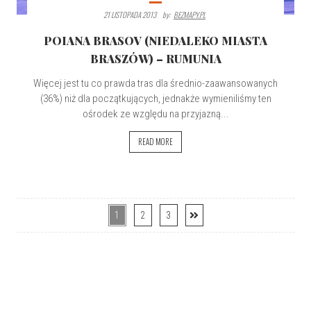
21 LISTOPADA 2013
By:
BEZMAPY.PL
POIANA BRASOV (NIEDALEKO MIASTA
BRASZÓW) – RUMUNIA
Więcej jest tu co prawda tras dla średnio-zaawansowanych
(36%) niż dla początkujących, jednakże wymieniliśmy ten
ośrodek ze względu na przyjazną...
READ MORE
1
2
3