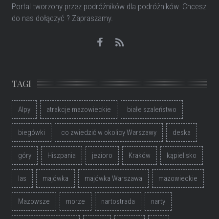
Portal tworzony przez podróżników dla podróżników
. Chcesz
do nas dołączyć ? Zapraszamy.
TAGI
Alpy
atrakcje mazowieckie
białe szaleństwo
biegówki
co zwiedzić w okolicy Warszawy
deska
góry
Hiszpania
jezioro
Kraków
kąpielisko
las
majówka
majówka Warszawa
mazowieckie
Mazowsze
morze
nartostrada
narty