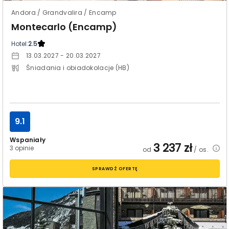
Andora / Grandvalira / Encamp
Montecarlo (Encamp)
Hotel:
2.5
13.03.2027 - 20.03.2027
Śniadania i obiadokolacje (HB)
9.1
Wspaniały
3 237
zł
3 opinie
od
/ os.
SPRAWDŹ OFERTĘ