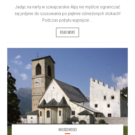
Jadąc na narty w szwajcarskie Alpy nie myślcie ograniczać
się jedynie do szusowania po pięknie ośnieżonych stokach!
Podczas pobytu wypnijcie...
READ MORE
MIEJSCOWOŚCI