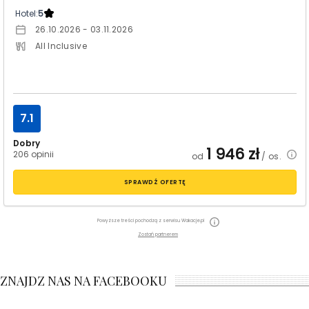
Hotel:
5
26.10.2026 - 03.11.2026
All Inclusive
7.1
Dobry
1 946
zł
206 opinii
od
/ os.
SPRAWDŹ OFERTĘ
Powyższe treści pochodzą z serwisu Wakacje.pl
Zostań partnerem
ZNAJDZ NAS NA FACEBOOKU