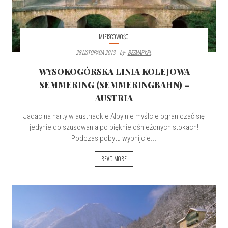
MIEJSCOWOŚCI
28 LISTOPADA 2013
By:
BEZMAPY.PL
WYSOKOGÓRSKA LINIA KOLEJOWA
SEMMERING (SEMMERINGBAHN) –
AUSTRIA
Jadąc na narty w austriackie Alpy nie myślcie ograniczać się
jedynie do szusowania po pięknie ośnieżonych stokach!
Podczas pobytu wypnijcie...
READ MORE