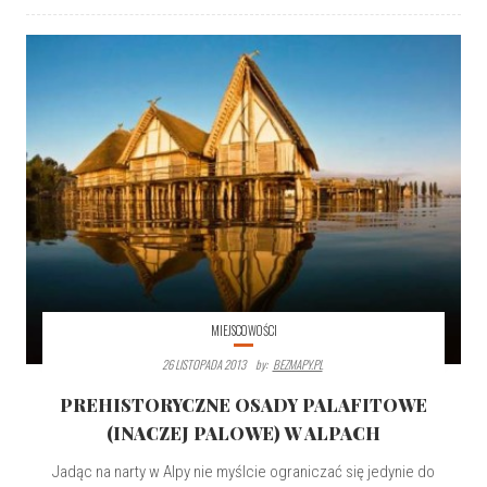
MIEJSCOWOŚCI
26 LISTOPADA 2013
By:
BEZMAPY.PL
PREHISTORYCZNE OSADY PALAFITOWE
(INACZEJ PALOWE) W ALPACH
Jadąc na narty w Alpy nie myślcie ograniczać się jedynie do