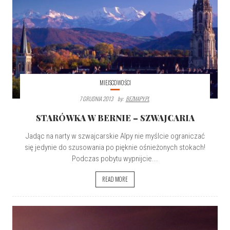
MIEJSCOWOŚCI
7 GRUDNIA 2013
By:
BEZMAPY.PL
STARÓWKA W BERNIE – SZWAJCARIA
Jadąc na narty w szwajcarskie Alpy nie myślcie ograniczać
się jedynie do szusowania po pięknie ośnieżonych stokach!
Podczas pobytu wypnijcie...
READ MORE