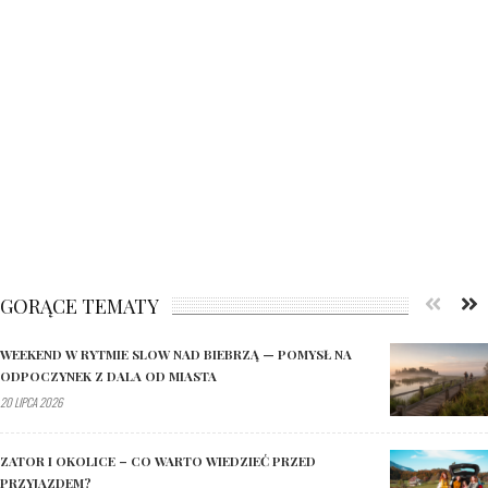
GORĄCE TEMATY
WEEKEND W RYTMIE SLOW NAD BIEBRZĄ — POMYSŁ NA
ODPOCZYNEK Z DALA OD MIASTA
20 LIPCA 2026
ZATOR I OKOLICE – CO WARTO WIEDZIEĆ PRZED
PRZYJAZDEM?