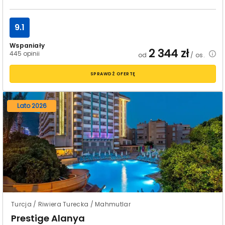
9.1
Wspaniały
2 344
zł
445 opinii
od
/ os.
SPRAWDŹ OFERTĘ
Lato 2026
Turcja / Riwiera Turecka / Mahmutlar
Prestige Alanya