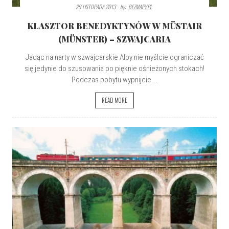
29 LISTOPADA 2013
By:
BEZMAPY.PL
KLASZTOR BENEDYKTYNÓW W MÜSTAIR
(MÜNSTER) – SZWAJCARIA
Jadąc na narty w szwajcarskie Alpy nie myślcie ograniczać
się jedynie do szusowania po pięknie ośnieżonych stokach!
Podczas pobytu wypnijcie...
READ MORE