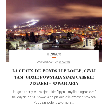
MIEJSCOWOŚCI
3 GRUDNIA 2013
By:
BEZMAPY.PL
LA CHAUX-DE-FONDS I LE LOCLE, CZYLI
TAM, GDZIE POWSTAJĄ SZWAJCARSKIE
ZEGARKI – SZWAJCARIA
Jadąc na narty w szwajcarskie Alpy nie myślcie ograniczać
się jedynie do szusowania po pięknie ośnieżonych stokach!
Podczas pobytu wypnijcie...