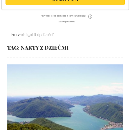
Powyższe treści pochodzą z serwisu Wakacje.pl
Zostań partnerem
Home
Posts Tagged "narty Z Dziećmi"
TAG:
NARTY Z DZIEĆMI