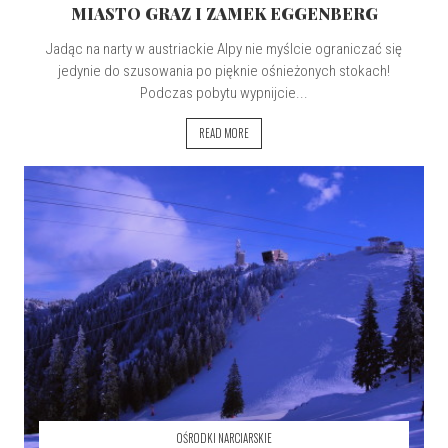
MIASTO GRAZ I ZAMEK EGGENBERG
Jadąc na narty w austriackie Alpy nie myślcie ograniczać się
jedynie do szusowania po pięknie ośnieżonych stokach!
Podczas pobytu wypnijcie...
READ MORE
OŚRODKI NARCIARSKIE