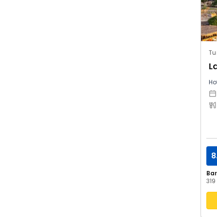
Tu
L
Hot
8
Ba
319 