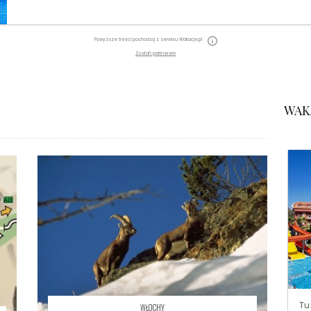
Powyższe treści pochodzą z serwisu Wakacje.pl
Zostań partnerem
WAK
Tu
WŁOCHY