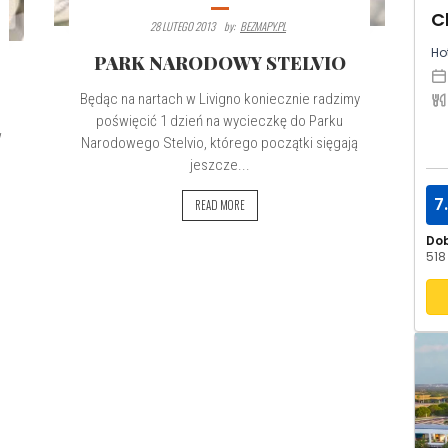
C
28 LUTEGO 2013
By:
BEZMAPY.PL
Hot
PARK NARODOWY STELVIO
Będąc na nartach w Livigno koniecznie radzimy
poświęcić 1 dzień na wycieczkę do Parku
w
Narodowego Stelvio, którego początki sięgają
jeszcze...
7
READ MORE
Do
518