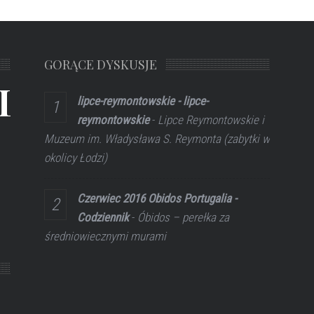
GORĄCE DYSKUSJE
L
lipce-reymontowskie - lipce-
reymontowskie
-
Lipce Reymontowskie i
Muzeum im. Władysława S. Reymonta (zabytki w
okolicy Łodzi)
Czerwiec 2016 Obidos Portugalia -
Codziennik
-
Óbidos – perełka za
średniowiecznymi murami