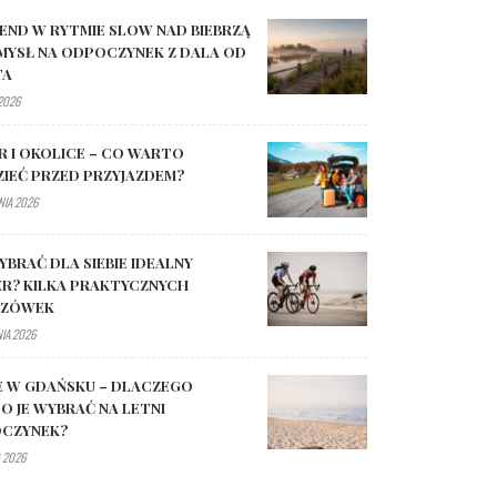
END W RYTMIE SLOW NAD BIEBRZĄ
MYSŁ NA ODPOCZYNEK Z DALA OD
TA
 2026
R I OKOLICE – CO WARTO
ZIEĆ PRZED PRZYJAZDEM?
NIA 2026
YBRAĆ DLA SIEBIE IDEALNY
R? KILKA PRAKTYCZNYCH
AZÓWEK
NIA 2026
E W GDAŃSKU – DLACZEGO
O JE WYBRAĆ NA LETNI
CZYNEK?
 2026