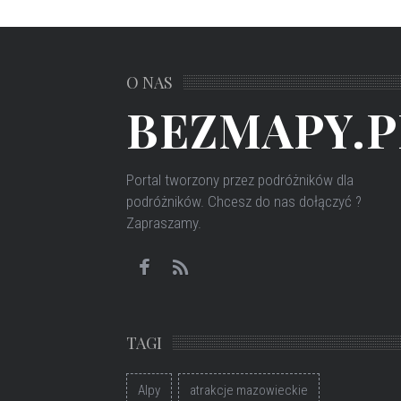
O NAS
BEZMAPY.P
Portal tworzony przez podróżników dla
podróżników
. Chcesz do nas dołączyć ?
Zapraszamy.
TAGI
Alpy
atrakcje mazowieckie