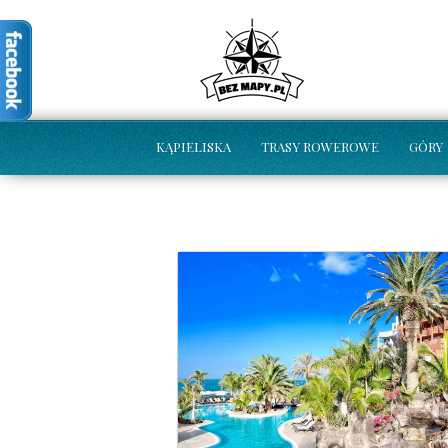
KĄPIELISKA
TRASY ROWEROWE
GÓRY