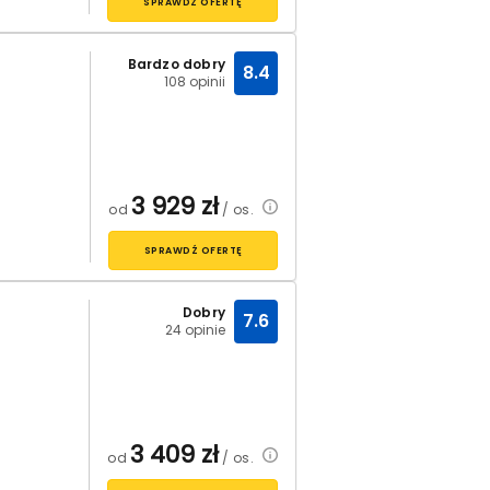
SPRAWDŹ OFERTĘ
Bardzo dobry
8.4
108 opinii
3 929
zł
od
/ os.
SPRAWDŹ OFERTĘ
Dobry
7.6
24 opinie
3 409
zł
od
/ os.