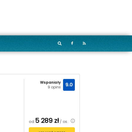
Wspaniały
9.0
9 opinii
5 289
zł
od
/ os.