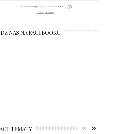
Powyższe treści pochodzą z serwisu Wakacje.pl
Zostań partnerem
JDZ NAS NA FACEBOOKU
ĄCE TEMATY