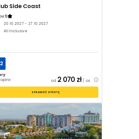
lub Side Coast
el:
5
20.10.2027 - 27.10.2027
All Inclusive
.2
bry
2 070
zł
 opinii
od
/ os.
SPRAWDŹ OFERTĘ