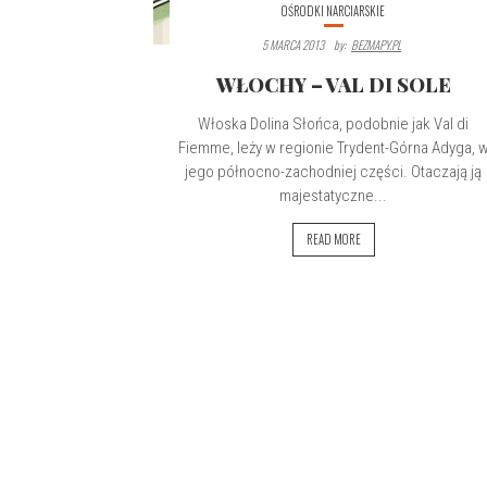
OŚRODKI NARCIARSKIE
5 MARCA 2013
By:
BEZMAPY.PL
WŁOCHY – VAL DI SOLE
Włoska Dolina Słońca, podobnie jak Val di
Fiemme, leży w regionie Trydent-Górna Adyga, 
jego północno-zachodniej części. Otaczają ją
majestatyczne...
READ MORE