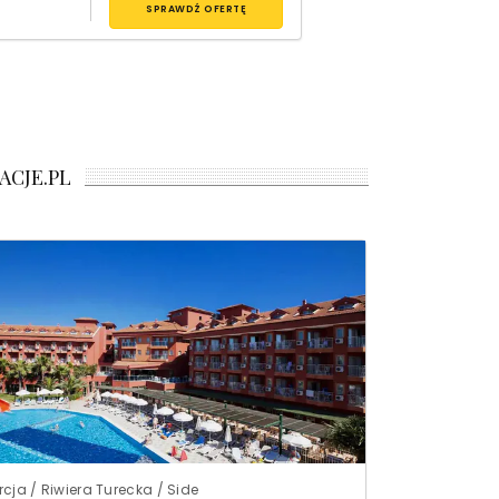
SPRAWDŹ OFERTĘ
ACJE.PL
rcja / Riwiera Turecka / Side