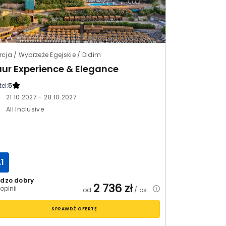
rcja / Wybrzeże Egejskie / Didim
aur Experience & Elegance
el:
5
21.10.2027 - 28.10.2027
All Inclusive
.1
rdzo dobry
2 736
zł
opinii
od
/ os.
SPRAWDŹ OFERTĘ