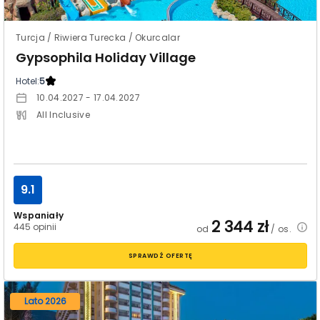
Turcja / Riwiera Turecka / Okurcalar
Gypsophila Holiday Village
Hotel:
5
10.04.2027 - 17.04.2027
All Inclusive
9.1
Wspaniały
2 344
zł
445 opinii
od
/ os.
SPRAWDŹ OFERTĘ
Lato 2026