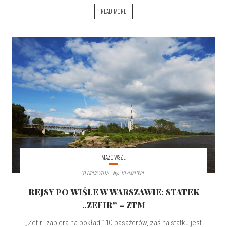
READ MORE
MAZOWSZE
31 LIPCA 2015
By:
BEZMAPY.PL
REJSY PO WIŚLE W WARSZAWIE: STATEK
„ZEFIR” – ZTM
„Zefir" zabiera na pokład 110 pasażerów, zaś na statku jest