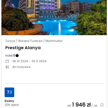
Turcja / Riwiera Turecka / Mahmutlar
Prestige Alanya
Hotel:
5
26.10.2026 - 03.11.2026
All Inclusive
7.1
Dobry
1 946
zł
206 opinii
od
/ os.