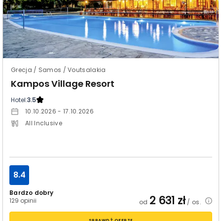
Grecja / Samos / Voutsalakia
Kampos Village Resort
Hotel:
3.5
10.10.2026 - 17.10.2026
All Inclusive
8.4
Bardzo dobry
2 631
zł
129 opinii
od
/ os.
SPRAWDŹ OFERTĘ