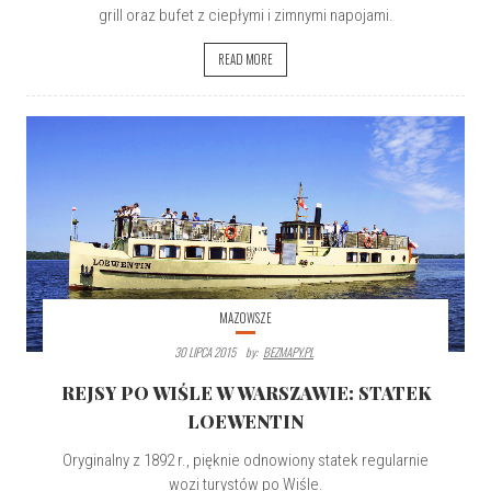
grill oraz bufet z ciepłymi i zimnymi napojami.
READ MORE
MAZOWSZE
30 LIPCA 2015
By:
BEZMAPY.PL
REJSY PO WIŚLE W WARSZAWIE: STATEK
LOEWENTIN
Oryginalny z 1892 r., pięknie odnowiony statek regularnie
wozi turystów po Wiśle.