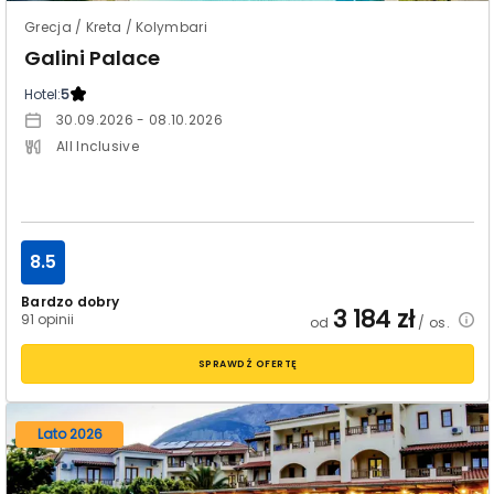
Grecja / Kreta / Kolymbari
Galini Palace
Hotel:
5
30.09.2026 - 08.10.2026
All Inclusive
8.5
Bardzo dobry
3 184
zł
91 opinii
od
/ os.
SPRAWDŹ OFERTĘ
Lato 2026