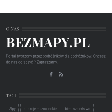
O NAS
BEZMAPY.PL
Portal tworzony przez podróżników dla podróżników
. Chcesz
do nas dołączyć ? Zapraszamy.
TAGI
Alpy
atrakcje mazowieckie
białe szaleństwo