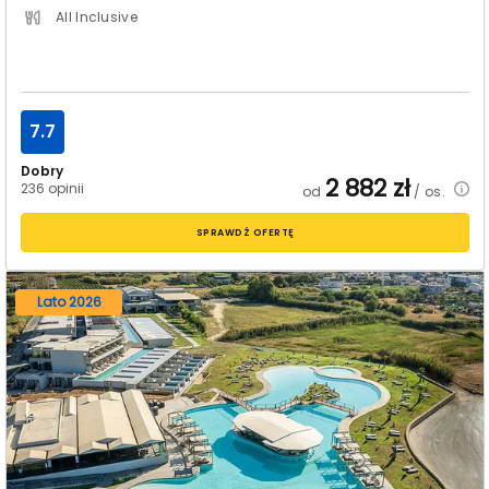
All Inclusive
7.7
Dobry
2 882
zł
236 opinii
od
/ os.
SPRAWDŹ OFERTĘ
Lato 2026