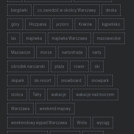
biegówki
co zwiedzić w okolicy Warszawy
deska
góry
Hiszpania
jezioro
Kraków
kąpielisko
las
majówka
majówka Warszawa
mazowieckie
Mazowsze
morze
nartostrada
narty
ośrodek narciarski
plaża
rower
ski
skipark
ski resort
snowboard
snowpark
stolica
Tatry
wakacje
wakacje nad morzem
Warszawa
weekend majowy
weekendowy wypad Warszawa
Wisła
wyciąg