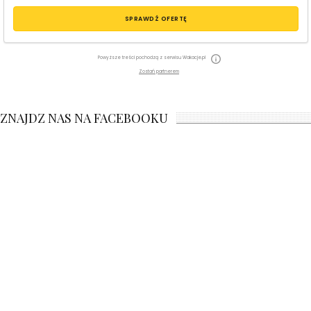
SPRAWDŹ OFERTĘ
Powyższe treści pochodzą z serwisu Wakacje.pl
Zostań partnerem
ZNAJDZ NAS NA FACEBOOKU