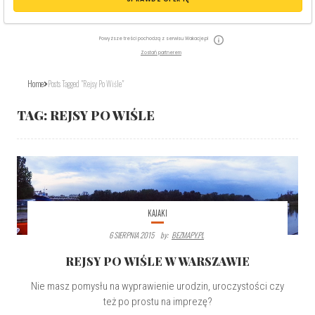
Powyższe treści pochodzą z serwisu Wakacje.pl
Zostań partnerem
Home
Posts Tagged "rejsy Po Wiśle"
TAG:
REJSY PO WIŚLE
KAJAKI
6 SIERPNIA 2015
By:
BEZMAPY.PL
REJSY PO WIŚLE W WARSZAWIE
Nie masz pomysłu na wyprawienie urodzin, uroczystości czy
też po prostu na imprezę?