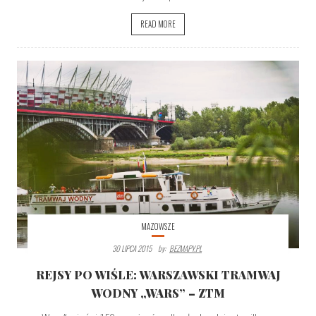
READ MORE
MAZOWSZE
30 LIPCA 2015
By:
BEZMAPY.PL
REJSY PO WIŚLE: WARSZAWSKI TRAMWAJ
WODNY „WARS” – ZTM