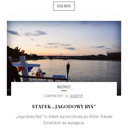
READ MORE
MAZOWSZE
6 SIERPNIA 2015
By:
BEZMAPY.PL
STATEK „JAGODOWY RYŚ”
„Jagodowy Ryś” to statek wycieczkowy po Wiśle i Kanale
Żerańskim do wynajęcia.