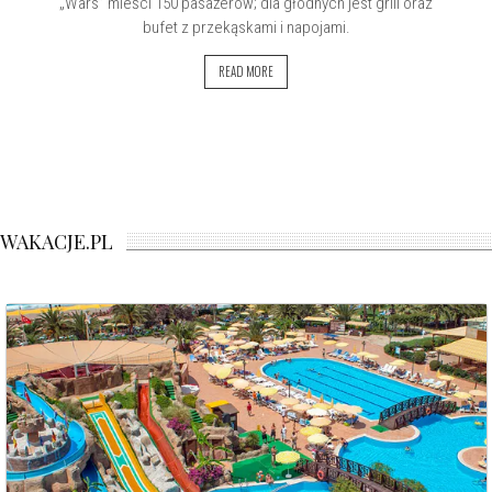
„Wars” mieści 150 pasażerów; dla głodnych jest grill oraz
bufet z przekąskami i napojami.
READ MORE
WAKACJE.PL