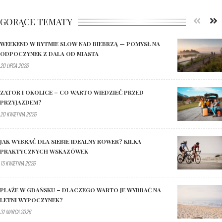
GORĄCE TEMATY
WEEKEND W RYTMIE SLOW NAD BIEBRZĄ — POMYSŁ NA
ODPOCZYNEK Z DALA OD MIASTA
20 LIPCA 2026
ZATOR I OKOLICE – CO WARTO WIEDZIEĆ PRZED
PRZYJAZDEM?
20 KWIETNIA 2026
JAK WYBRAĆ DLA SIEBIE IDEALNY ROWER? KILKA
PRAKTYCZNYCH WSKAZÓWEK
15 KWIETNIA 2026
PLAŻE W GDAŃSKU – DLACZEGO WARTO JE WYBRAĆ NA
LETNI WYPOCZYNEK?
31 MARCA 2026