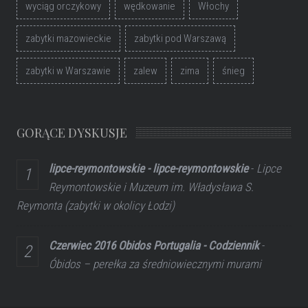
wyciąg orczykowy
wędkowanie
Włochy
zabytki mazowieckie
zabytki pod Warszawą
zabytki w Warszawie
zalew
zima
śnieg
GORĄCE DYSKUSJE
lipce-reymontowskie - lipce-reymontowskie
-
Lipce
Reymontowskie i Muzeum im. Władysława S.
Reymonta (zabytki w okolicy Łodzi)
Czerwiec 2016 Obidos Portugalia - Codziennik
-
Óbidos – perełka za średniowiecznymi murami