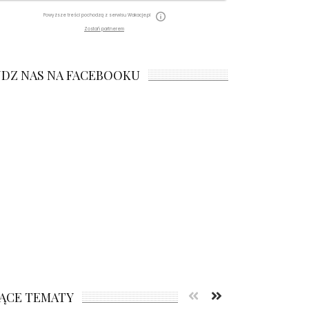
Powyższe treści pochodzą z serwisu Wakacje.pl
Zostań partnerem
JDZ NAS NA FACEBOOKU
ĄCE TEMATY