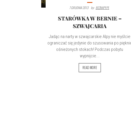
7 GRUDNIA 2013
By:
BEZMAPY.PL
STARÓWKA W BERNIE –
SZWAJCARIA
Jadąc na narty w szwajcarskie Alpy nie myślcie
ograniczać się jedynie do szusowania po piękni
ośnieżonych stokach! Podczas pobytu
wypnijcie...
READ MORE