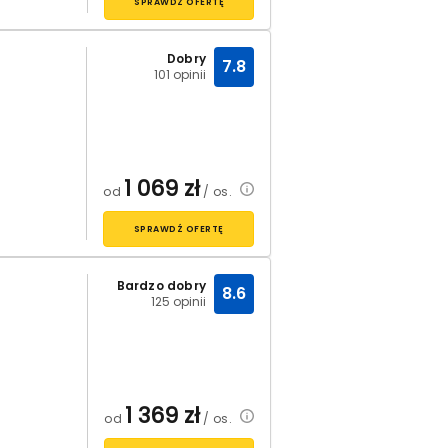
SPRAWDŹ OFERTĘ
Dobry
7.8
101 opinii
1 069
zł
od
/ os.
SPRAWDŹ OFERTĘ
Bardzo dobry
8.6
125 opinii
1 369
zł
od
/ os.