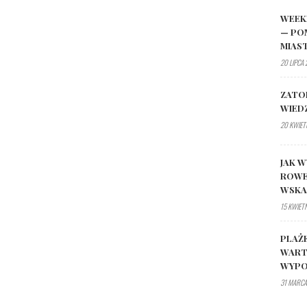
WEEK
— PO
MIAS
20 LIPCA
ZATO
WIED
20 KWIET
JAK W
ROWE
WSK
15 KWIET
PLAŻ
WART
WYPO
31 MARCA