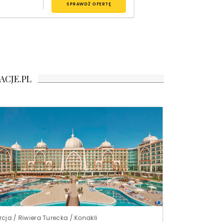
SPRAWDŹ OFERTĘ
ACJE.PL
rcja / Riwiera Turecka / Konakli