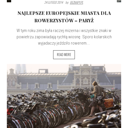
24 LUTEGO 2014
By:
BEZMAPY.PL
NAJLEPSZE EUROPEJSKIE MIASTA DLA
ROWERZYSTÓW – PARYŻ
W tym roku zima była raczej mizerna i wszystkie znaki w
powietrzu zapowiadają rychłą wiosnę. Sporo kolarskich
wyjadaczy jeździło rowerem...
READ MORE