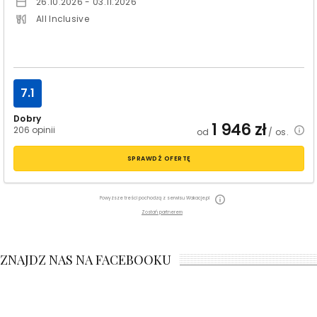
26.10.2026 - 03.11.2026
All Inclusive
7.1
Dobry
1 946
zł
206 opinii
od
/ os.
SPRAWDŹ OFERTĘ
Powyższe treści pochodzą z serwisu Wakacje.pl
Zostań partnerem
ZNAJDZ NAS NA FACEBOOKU