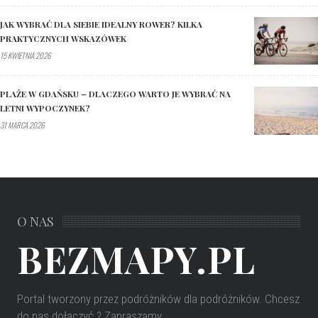
JAK WYBRAĆ DLA SIEBIE IDEALNY ROWER? KILKA
PRAKTYCZNYCH WSKAZÓWEK
15 KWIETNIA 2026
PLAŻE W GDAŃSKU – DLACZEGO WARTO JE WYBRAĆ NA
LETNI WYPOCZYNEK?
31 MARCA 2026
O NAS
BEZMAPY.PL
Portal tworzony przez podróżników dla podróżników
. Chcesz
do nas dołączyć ? Zapraszamy.