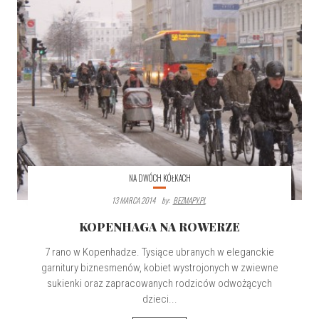
NA DWÓCH KÓŁKACH
13 MARCA 2014
By:
BEZMAPY.PL
KOPENHAGA NA ROWERZE
7 rano w Kopenhadze. Tysiące ubranych w eleganckie
garnitury biznesmenów, kobiet wystrojonych w zwiewne
sukienki oraz zapracowanych rodziców odwożących
dzieci...