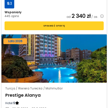
9.1
Wspaniały
2 340
zł
445 opinii
od
/ os.
SPRAWDŹ OFERTĘ
Lato 2026
Turcja / Riwiera Turecka / Mahmutlar
Prestige Alanya
Hotel:
5