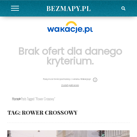
BEZMAPY.PL
Brak ofert dla danego
kryterium.
Powyższe treści pochodzą z serwisu Wakacje.pl
Zostań partnerem
Home
Posts Tagged "rower Crossowy"
TAG:
ROWER CROSSOWY