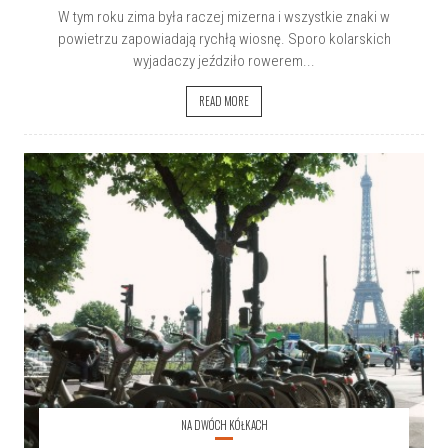
W tym roku zima była raczej mizerna i wszystkie znaki w
powietrzu zapowiadają rychłą wiosnę. Sporo kolarskich
wyjadaczy jeździło rowerem...
READ MORE
NA DWÓCH KÓŁKACH