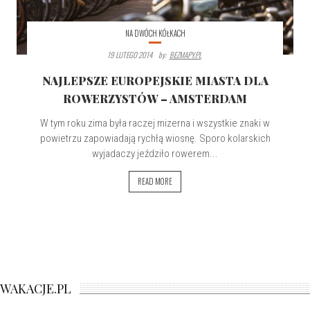
NA DWÓCH KÓŁKACH
19 LUTEGO 2014
By:
BEZMAPY.PL
NAJLEPSZE EUROPEJSKIE MIASTA DLA
ROWERZYSTÓW – AMSTERDAM
W tym roku zima była raczej mizerna i wszystkie znaki w
powietrzu zapowiadają rychłą wiosnę. Sporo kolarskich
wyjadaczy jeździło rowerem...
READ MORE
WAKACJE.PL