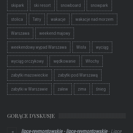
skipark
ski resort
snowboard
snowpark
stolica
Tatry
wakacje
wakacje nad morzem
Warszawa
weekend majowy
weekendowy wypad Warszawa
Wisła
wyciąg
wyciąg orczykowy
wędkowanie
Włochy
zabytki mazowieckie
zabytki pod Warszawą
zabytki w Warszawie
zalew
zima
śnieg
GORĄCE DYSKUSJE
lipce-reymontowskie - lipce-reymontowskie
-
Lipce