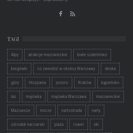
TAGI
Alpy
atrakcje mazowieckie
białe szaleństwo
biegówki
co zwiedzić w okolicy Warszawy
deska
góry
Hiszpania
jezioro
Kraków
kąpielisko
las
majówka
majówka Warszawa
mazowieckie
Mazowsze
morze
nartostrada
narty
ośrodek narciarski
plaża
rower
ski