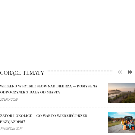
GORĄCE TEMATY
WEEKEND W RYTMIE SLOW NAD BIEBRZĄ — POMYSŁ NA
ODPOCZYNEK Z DALA OD MIASTA
20 LIPCA 2026
ZATOR I OKOLICE – CO WARTO WIEDZIEĆ PRZED
PRZYJAZDEM?
20 KWIETNIA 2026