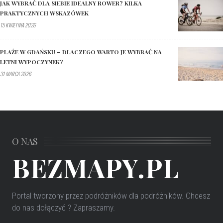
JAK WYBRAĆ DLA SIEBIE IDEALNY ROWER? KILKA
PRAKTYCZNYCH WSKAZÓWEK
15 KWIETNIA 2026
PLAŻE W GDAŃSKU – DLACZEGO WARTO JE WYBRAĆ NA
LETNI WYPOCZYNEK?
31 MARCA 2026
O NAS
BEZMAPY.PL
Portal tworzony przez podróżników dla podróżników
. Chcesz
do nas dołączyć ? Zapraszamy.