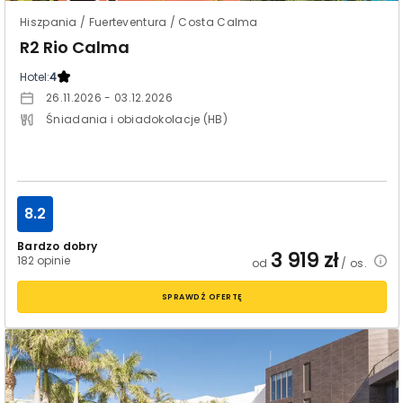
Hiszpania / Fuerteventura / Costa Calma
R2 Rio Calma
Hotel:
4
26.11.2026 - 03.12.2026
Śniadania i obiadokolacje (HB)
8.2
Bardzo dobry
3 919
zł
182 opinie
od
/ os.
SPRAWDŹ OFERTĘ