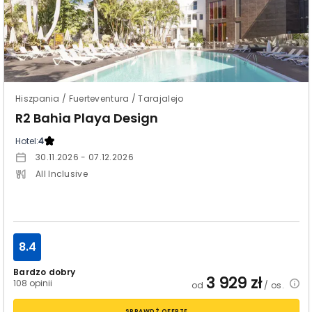
Hiszpania / Fuerteventura / Tarajalejo
R2 Bahia Playa Design
Hotel:
4
30.11.2026 - 07.12.2026
All Inclusive
8.4
Bardzo dobry
3 929
zł
108 opinii
od
/ os.
SPRAWDŹ OFERTĘ