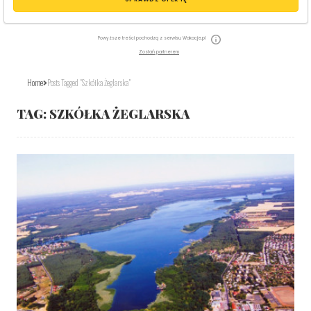
Powyższe treści pochodzą z serwisu Wakacje.pl
Zostań partnerem
Home
Posts Tagged "szkółka Żeglarska"
TAG:
SZKÓŁKA ŻEGLARSKA