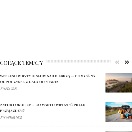
GORĄCE TEMATY
WEEKEND W RYTMIE SLOW NAD BIEBRZĄ — POMYSŁ NA
ODPOCZYNEK Z DALA OD MIASTA
20 LIPCA 2026
ZATOR I OKOLICE – CO WARTO WIEDZIEĆ PRZED
PRZYJAZDEM?
20 KWIETNIA 2026