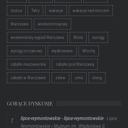
stolica
Tatry
wakacje
wakacje nad morzem
Warszawa
weekend majowy
weekendowy wypad Warszawa
Wisła
wyciąg
wyciąg orczykowy
wędkowanie
Włochy
zabytki mazowieckie
zabytki pod Warszawą
zabytki w Warszawie
zalew
zima
śnieg
GORĄCE DYSKUSJE
lipce-reymontowskie - lipce-reymontowskie
-
Lipce
Reymontowskie i Muzeum im. Władysława S.