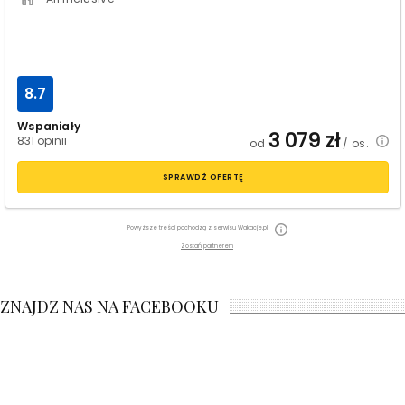
8.7
Wspaniały
3 079
zł
831 opinii
od
/ os.
SPRAWDŹ OFERTĘ
Powyższe treści pochodzą z serwisu Wakacje.pl
Zostań partnerem
ZNAJDZ NAS NA FACEBOOKU