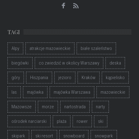
TAGI
Alpy
atrakcje mazowieckie
białe szaleństwo
biegówki
co zwiedzić w okolicy Warszawy
deska
góry
Hiszpania
jezioro
Kraków
kąpielisko
las
majówka
majówka Warszawa
mazowieckie
Mazowsze
morze
nartostrada
narty
ośrodek narciarski
plaża
rower
ski
skipark
ski resort
snowboard
snowpark