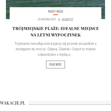
WIATR I WODA
20 GRUDNIA 2023
By:
BEZMAPY.PL
TRÓJMIEJSKIE PLAŻE: IDEALNE MIEJSCE
NA LETNI WYPOCZYNEK
Trójmiasto nieodłącznie kojarzy się przede wszystkim z
dostępem do morza. Gdynia, Gdańsk i Sopot to miasta
odwiedzane z myślą o...
READ MORE
WAKACJE.PL