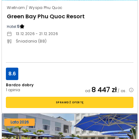
Wietnam / Wyspa Phu Quoc
Green Bay Phu Quoc Resort
Hotel:
5
13.12.2026 - 21.12.2026
Śniadania (BB)
8.6
Bardzo dobry
8 447
zł
1 opinia
od
/ os.
SPRAWDŹ OFERTĘ
Lato 2026