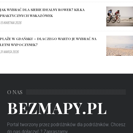
JAK WYBRAĆ DLA SIEBIE IDEALNY ROWER? KILKA
PRAKTYCZNYCH WSKAZÓWEK
15 KWIETNIA 2026
PLAŻE W GDAŃSKU – DLACZEGO WARTO JE WYBRAĆ NA
LETNI WYPOCZYNEK?
31 MARCA 2026
O NAS
BEZMAPY.PL
Portal tworzony przez podróżników dla podróżników
. Chcesz
do nas dołączyć ? Zapraszamy.