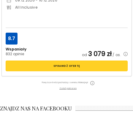
09.12.2026 - 16.12.2026
All Inclusive
8.7
Wspaniały
3 079
zł
832 opinie
od
/ os.
SPRAWDŹ OFERTĘ
Powyższe treści pochodzą z serwisu Wakacje.pl
Zostań partnerem
ZNAJDZ NAS NA FACEBOOKU