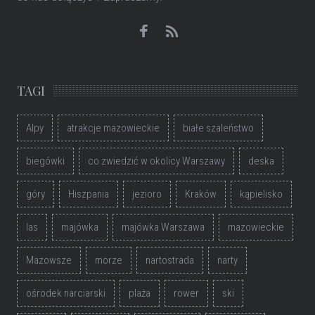
TAGI
Alpy
atrakcje mazowieckie
białe szaleństwo
biegówki
co zwiedzić w okolicy Warszawy
deska
góry
Hiszpania
jezioro
Kraków
kąpielisko
las
majówka
majówka Warszawa
mazowieckie
Mazowsze
morze
nartostrada
narty
ośrodek narciarski
plaża
rower
ski