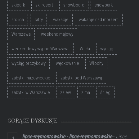
skipark
ski resort
snowboard
snowpark
stolica
Tatry
wakacje
wakacje nad morzem
Warszawa
weekend majowy
weekendowy wypad Warszawa
Wisła
wyciąg
wyciąg orczykowy
wędkowanie
Włochy
zabytki mazowieckie
zabytki pod Warszawą
zabytki w Warszawie
zalew
zima
śnieg
GORĄCE DYSKUSJE
lipce-reymontowskie - lipce-reymontowskie
-
Lipce