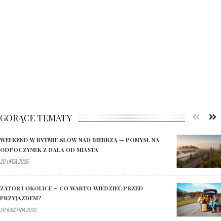
GORĄCE TEMATY
WEEKEND W RYTMIE SLOW NAD BIEBRZĄ — POMYSŁ NA
ODPOCZYNEK Z DALA OD MIASTA
20 LIPCA 2026
ZATOR I OKOLICE – CO WARTO WIEDZIEĆ PRZED
PRZYJAZDEM?
20 KWIETNIA 2026