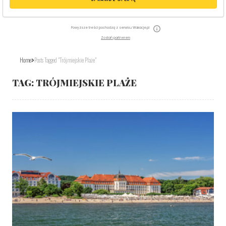
Powyższe treści pochodzą z serwisu Wakacje.pl
Zostań partnerem
Home
Posts Tagged "trójmiejskie Plaże"
TAG:
TRÓJMIEJSKIE PLAŻE