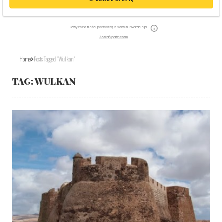
Powyższe treści pochodzą z serwisu Wakacje.pl
Zostań partnerem
Home
Posts Tagged "wulkan"
TAG:
WULKAN