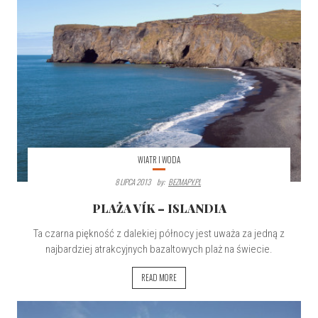
WIATR I WODA
8 LIPCA 2013
By:
BEZMAPY.PL
PLAŻA VÍK – ISLANDIA
Ta czarna piękność z dalekiej północy jest uważa za jedną z
najbardziej atrakcyjnych bazaltowych plaż na świecie.
READ MORE