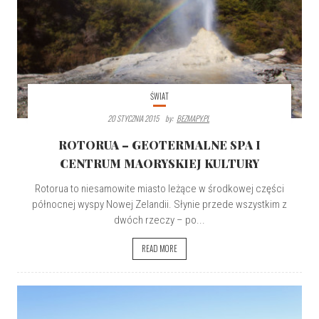
ŚWIAT
20 STYCZNIA 2015
By:
BEZMAPY.PL
ROTORUA – GEOTERMALNE SPA I
CENTRUM MAORYSKIEJ KULTURY
Rotorua to niesamowite miasto leżące w środkowej części
północnej wyspy Nowej Zelandii. Słynie przede wszystkim z
dwóch rzeczy – po...
READ MORE