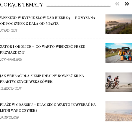
GORĄCE TEMATY
WEEKEND W RYTMIE SLOW NAD BIEBRZĄ — POMYSŁ NA
ODPOCZYNEK Z DALA OD MIASTA
20 LIPCA 2026
ZATOR I OKOLICE – CO WARTO WIEDZIEĆ PRZED
PRZYJAZDEM?
20 KWIETNIA 2026
JAK WYBRAĆ DLA SIEBIE IDEALNY ROWER? KILKA
PRAKTYCZNYCH WSKAZÓWEK
15 KWIETNIA 2026
PLAŻE W GDAŃSKU – DLACZEGO WARTO JE WYBRAĆ NA
LETNI WYPOCZYNEK?
31 MARCA 2026