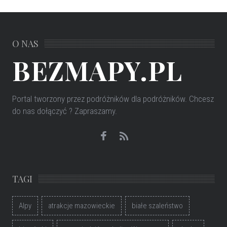
O NAS
BEZMAPY.PL
Portal tworzony przez podróżników dla podróżników
. Chcesz
do nas dołączyć ? Zapraszamy.
TAGI
Alpy
atrakcje mazowieckie
białe szaleństwo