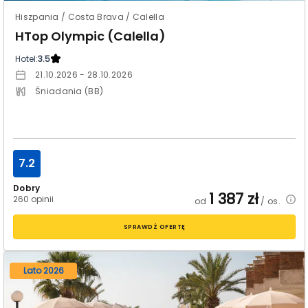
Hiszpania / Costa Brava / Calella
HTop Olympic (Calella)
Hotel:
3.5
21.10.2026 - 28.10.2026
Śniadania (BB)
7.2
Dobry
1 387
zł
260 opinii
od
/ os.
SPRAWDŹ OFERTĘ
Lato 2026