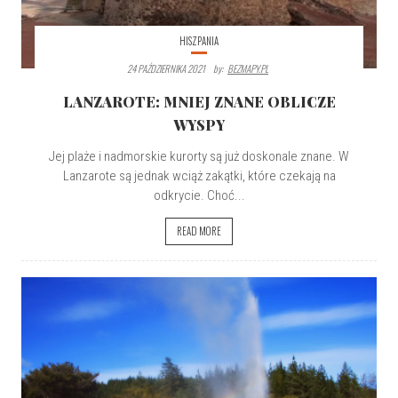
HISZPANIA
24 PAŹDZIERNIKA 2021
By:
BEZMAPY.PL
LANZAROTE: MNIEJ ZNANE OBLICZE
WYSPY
Jej plaże i nadmorskie kurorty są już doskonale znane. W
Lanzarote są jednak wciąż zakątki, które czekają na
odkrycie. Choć...
READ MORE