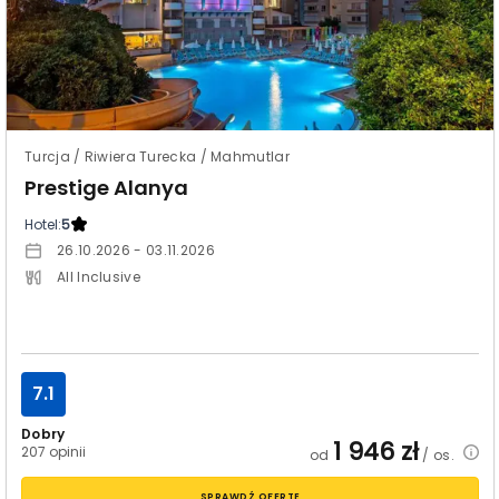
Turcja / Riwiera Turecka / Mahmutlar
Prestige Alanya
Hotel:
5
26.10.2026 - 03.11.2026
All Inclusive
7.1
Dobry
1 946
zł
207 opinii
od
/ os.
SPRAWDŹ OFERTĘ