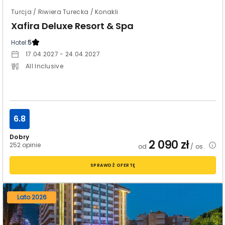
Turcja / Riwiera Turecka / Konakli
Xafira Deluxe Resort & Spa
Hotel:
5
17.04.2027 - 24.04.2027
All Inclusive
6.8
Dobry
2 090
zł
252 opinie
od
/ os.
SPRAWDŹ OFERTĘ
Lato 2026