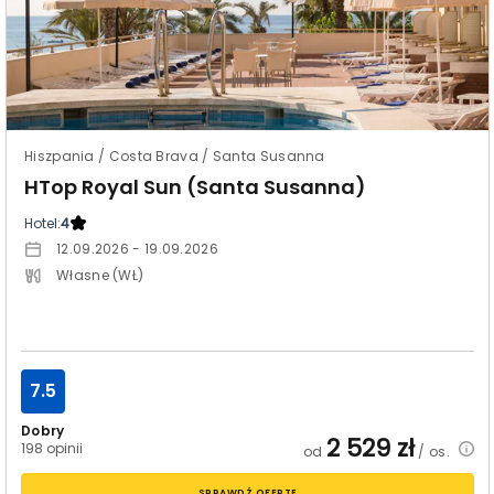
Hiszpania / Costa Brava / Santa Susanna
HTop Royal Sun (Santa Susanna)
Hotel:
4
12.09.2026 - 19.09.2026
Własne (WŁ)
7.5
Dobry
2 529
zł
198 opinii
od
/ os.
SPRAWDŹ OFERTĘ