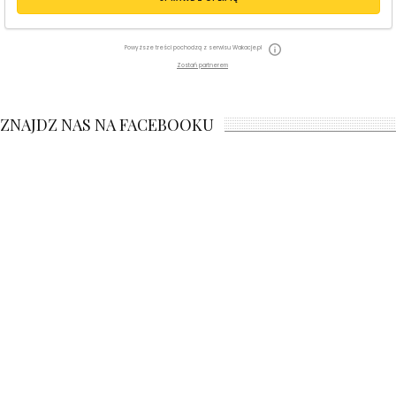
Powyższe treści pochodzą z serwisu Wakacje.pl
Zostań partnerem
ZNAJDZ NAS NA FACEBOOKU