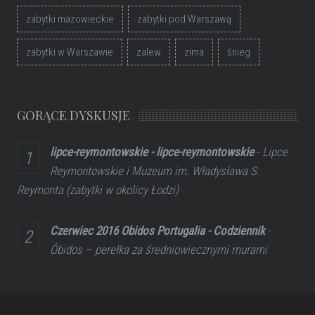
zabytki mazowieckie
zabytki pod Warszawą
zabytki w Warszawie
zalew
zima
śnieg
GORĄCE DYSKUSJE
lipce-reymontowskie - lipce-reymontowskie
-
Lipce
Reymontowskie i Muzeum im. Władysława S.
Reymonta (zabytki w okolicy Łodzi)
Czerwiec 2016 Obidos Portugalia - Codziennik
-
Óbidos – perełka za średniowiecznymi murami