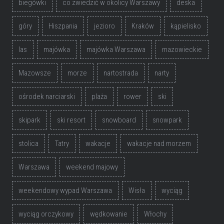
biegówki
co zwiedzić w okolicy Warszawy
deska
góry
Hiszpania
jezioro
Kraków
kąpielisko
las
majówka
majówka Warszawa
mazowieckie
Mazowsze
morze
nartostrada
narty
ośrodek narciarski
plaża
rower
ski
skipark
ski resort
snowboard
snowpark
stolica
Tatry
wakacje
wakacje nad morzem
Warszawa
weekend majowy
weekendowy wypad Warszawa
Wisła
wyciąg
wyciąg orczykowy
wędkowanie
Włochy