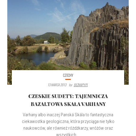
CZECHY
13 MARCA 2013
By:
BEZMAPY.PL
CZESKIE SUDETY: TAJEMNICZA
BAZALTOWA SKAŁA VARHANY
Varhany albo inaczej Panská Skála to fantastyczna
ciekawostka geologiczna, która przyciąga nie tylko
naukowców, ale również różdżkarzy, wróżów oraz
wszystkich...