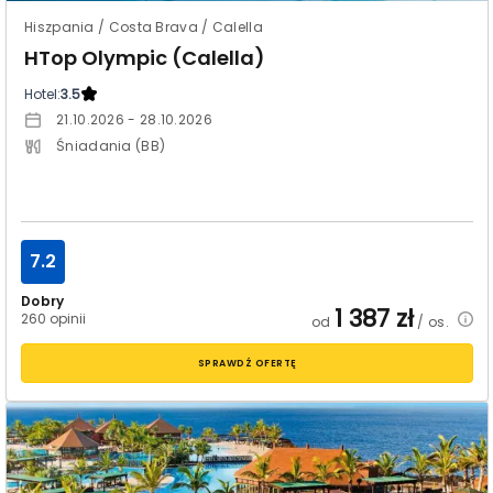
Hiszpania / Costa Brava / Calella
HTop Olympic (Calella)
Hotel:
3.5
21.10.2026 - 28.10.2026
Śniadania (BB)
7.2
Dobry
1 387
zł
260 opinii
od
/ os.
SPRAWDŹ OFERTĘ