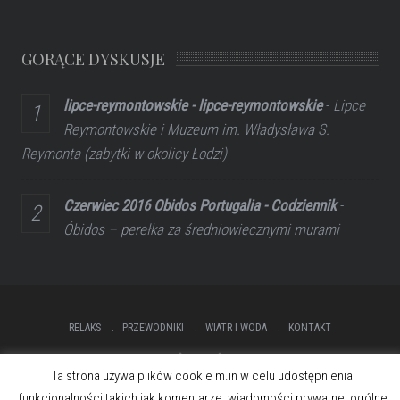
GORĄCE DYSKUSJE
lipce-reymontowskie - lipce-reymontowskie
-
Lipce
Reymontowskie i Muzeum im. Władysława S.
Reymonta (zabytki w okolicy Łodzi)
Czerwiec 2016 Obidos Portugalia - Codziennik
-
Óbidos – perełka za średniowiecznymi murami
RELAKS
PRZEWODNIKI
WIATR I WODA
KONTAKT
Ta strona używa plików cookie m.in w celu udostępnienia
funkcjonalności takich jak komentarze, wiadomości prywatne, ogólne