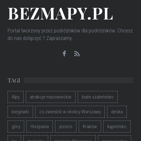
BEZMAPY.PL
Portal tworzony przez podróżników dla podróżników
. Chcesz
do nas dołączyć ? Zapraszamy.
TAGI
Alpy
atrakcje mazowieckie
białe szaleństwo
biegówki
co zwiedzić w okolicy Warszawy
deska
góry
Hiszpania
jezioro
Kraków
kąpielisko