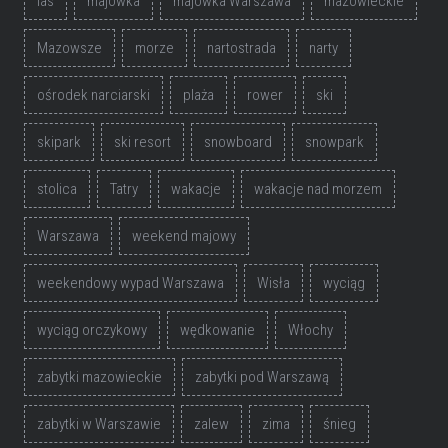
las
majówka
majówka Warszawa
mazowieckie
Mazowsze
morze
nartostrada
narty
ośrodek narciarski
plaża
rower
ski
skipark
ski resort
snowboard
snowpark
stolica
Tatry
wakacje
wakacje nad morzem
Warszawa
weekend majowy
weekendowy wypad Warszawa
Wisła
wyciąg
wyciąg orczykowy
wędkowanie
Włochy
zabytki mazowieckie
zabytki pod Warszawą
zabytki w Warszawie
zalew
zima
śnieg