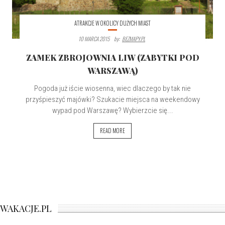
ATRAKCJE W OKOLICY DUŻYCH MIAST
10 MARCA 2015
By:
BEZMAPY.PL
ZAMEK ZBROJOWNIA LIW (ZABYTKI POD
WARSZAWĄ)
Pogoda już iście wiosenna, wiec dlaczego by tak nie
przyśpieszyć majówki? Szukacie miejsca na weekendowy
wypad pod Warszawę? Wybierzcie się...
READ MORE
WAKACJE.PL