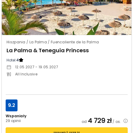
Hiszpania / La Palma / Fuencaliente de la Palma
La Palma & Teneguia Princess
Hotel:
4
12.05.2027 - 19.05.2027
All Inclusive
9.2
Wspaniały
4 729
zł
29 opinii
od
/ os.
SPRAWDŹ OFERTĘ