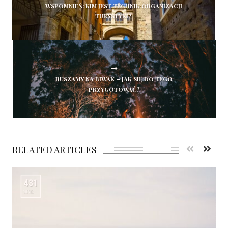
WSPOMNIEŃ: KIM JEST TECHNIK ORGANIZACJI
TURYSTYKI?
RUSZAMY NA BIWAK – JAK SIĘ DO TEGO
PRZYGOTOWAĆ?
RELATED ARTICLES
431
VIEWS