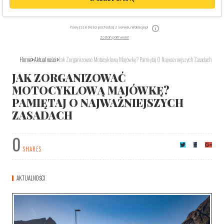
Powyższe treści pochodzą z serwisu Wakacje.pl
Zostań partnerem
Home
Aktualności
Jak Zorganizować Motocyklową Majówkę? Pamiętaj O Najważniejszych Zasadach
JAK ZORGANIZOWAĆ
MOTOCYKLOWĄ MAJÓWKĘ?
PAMIĘTAJ O NAJWAŻNIEJSZYCH
ZASADACH
0
SHARES
AKTUALNOŚCI