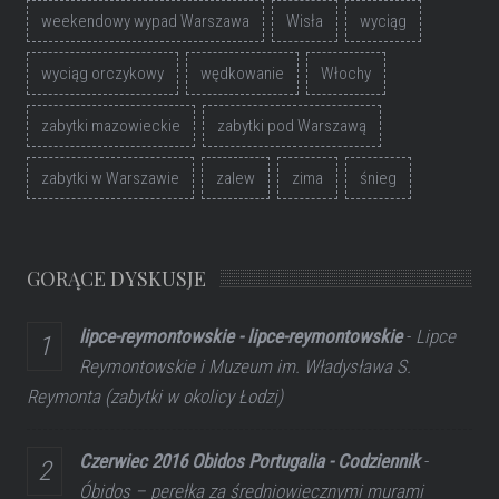
weekendowy wypad Warszawa
Wisła
wyciąg
wyciąg orczykowy
wędkowanie
Włochy
zabytki mazowieckie
zabytki pod Warszawą
zabytki w Warszawie
zalew
zima
śnieg
GORĄCE DYSKUSJE
lipce-reymontowskie - lipce-reymontowskie
-
Lipce
Reymontowskie i Muzeum im. Władysława S.
Reymonta (zabytki w okolicy Łodzi)
Czerwiec 2016 Obidos Portugalia - Codziennik
-
Óbidos – perełka za średniowiecznymi murami