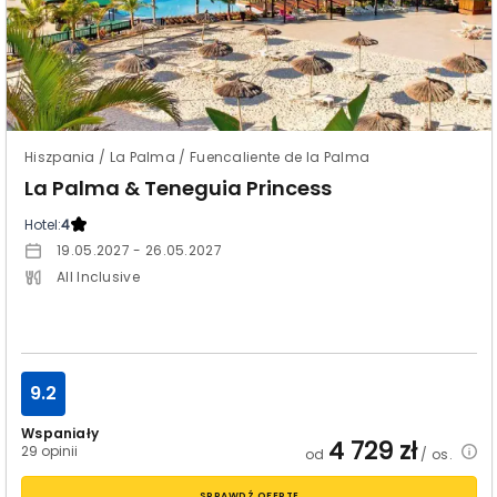
Hiszpania / La Palma / Fuencaliente de la Palma
La Palma & Teneguia Princess
Hotel:
4
19.05.2027 - 26.05.2027
All Inclusive
9.2
Wspaniały
4 729
zł
29 opinii
od
/ os.
SPRAWDŹ OFERTĘ