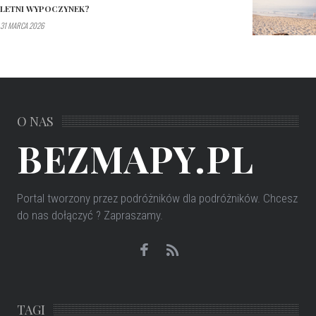
LETNI WYPOCZYNEK?
31 MARCA 2026
O NAS
BEZMAPY.PL
Portal tworzony przez podróżników dla podróżników
. Chcesz
do nas dołączyć ? Zapraszamy.
TAGI