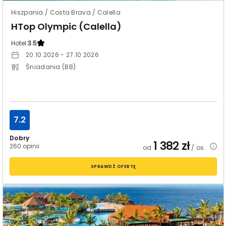
Hiszpania / Costa Brava / Calella
HTop Olympic (Calella)
Hotel:
3.5
20.10.2026 - 27.10.2026
Śniadania (BB)
7.2
Dobry
1 382
zł
260 opinii
od
/ os.
SPRAWDŹ OFERTĘ