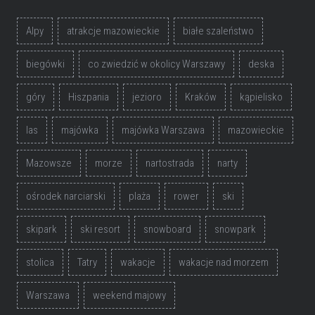
Alpy
atrakcje mazowieckie
białe szaleństwo
biegówki
co zwiedzić w okolicy Warszawy
deska
góry
Hiszpania
jezioro
Kraków
kąpielisko
las
majówka
majówka Warszawa
mazowieckie
Mazowsze
morze
nartostrada
narty
ośrodek narciarski
plaża
rower
ski
skipark
ski resort
snowboard
snowpark
stolica
Tatry
wakacje
wakacje nad morzem
Warszawa
weekend majowy