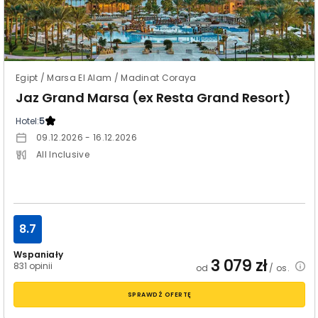
Egipt / Marsa El Alam / Madinat Coraya
Jaz Grand Marsa (ex Resta Grand Resort)
Hotel:
5
09.12.2026 - 16.12.2026
All Inclusive
8.7
Wspaniały
3 079
zł
831 opinii
od
/ os.
SPRAWDŹ OFERTĘ