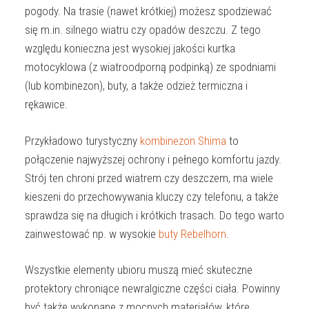
pogody. Na trasie (nawet krótkiej) możesz spodziewać
się m.in. silnego wiatru czy opadów deszczu. Z tego
względu konieczna jest wysokiej jakości kurtka
motocyklowa (z wiatroodporną podpinką) ze spodniami
(lub kombinezon), buty, a także odzież termiczna i
rękawice.
Przykładowo turystyczny
kombinezon Shima
to
połączenie najwyższej ochrony i pełnego komfortu jazdy.
Strój ten chroni przed wiatrem czy deszczem, ma wiele
kieszeni do przechowywania kluczy czy telefonu, a także
sprawdza się na długich i krótkich trasach. Do tego warto
zainwestować np. w wysokie
buty Rebelhorn
.
Wszystkie elementy ubioru muszą mieć skuteczne
protektory chroniące newralgiczne części ciała. Powinny
być także wykonane z mocnych materiałów, które