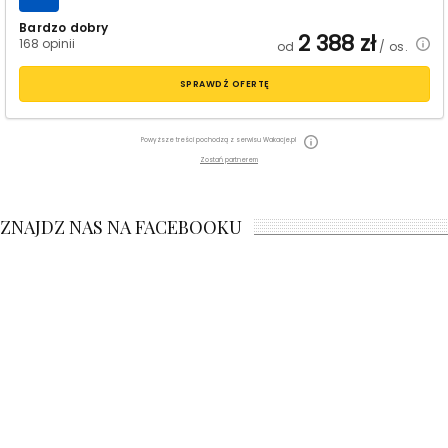
Bardzo dobry
2 388
zł
168 opinii
od
/ os.
SPRAWDŹ OFERTĘ
Powyższe treści pochodzą z serwisu Wakacje.pl
Zostań partnerem
ZNAJDZ NAS NA FACEBOOKU