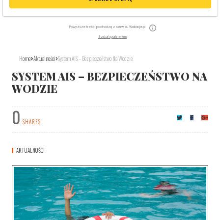
Powyższe treści pochodzą z serwisu Wakacje.pl
Zostań partnerem
Home
Aktualności
System AIS – Bezpieczeństwo Na Wodzie
SYSTEM AIS – BEZPIECZEŃSTWO NA
WODZIE
0
SHARES
AKTUALNOŚCI