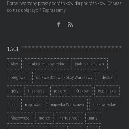
Portal tworzony przez podróżników dla podróżników
. Chcesz
do nas dołączyć ? Zapraszamy.
TAGI
Alpy
atrakcje mazowieckie
białe szaleństwo
biegówki
co zwiedzić w okolicy Warszawy
deska
góry
Hiszpania
jezioro
Kraków
kąpielisko
las
majówka
majówka Warszawa
mazowieckie
Mazowsze
morze
nartostrada
narty