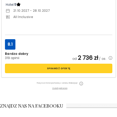
Hotel:
5
21.10.2027 - 28.10.2027
All Inclusive
8.1
Bardzo dobry
2 736
zł
319 opinii
od
/ os.
SPRAWDŹ OFERTĘ
Powyższe treści pochodzą z serwisu Wakacje.pl
Zostań partnerem
ZNAJDZ NAS NA FACEBOOKU