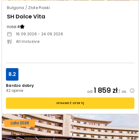
Bułgaria / Złote Piaski
SH Dolce Vita
Hotel:
4
16.09.2026 - 24.09.2026
All Inclusive
8.2
Bardzo dobry
1 859
zł
42 opinie
od
/ os.
SPRAWDŹ OFERTĘ
Lato 2026