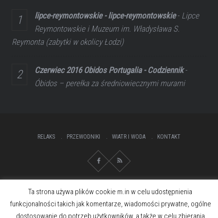
lipce-reymontowskie - lipce-reymontowskie
-
Lipce
Reymontowskie i Muzeum im. Władysława S.
Reymonta (zabytki w okolicy Łodzi)
Czerwiec 2016 Obidos Portugalia - Codziennik
-
Óbidos – perełka za średniowiecznymi murami
RELAKS
PRZEWODNIKI
WIATR I WODA
KONTAKT
Ta strona używa plików cookie m.in w celu udostępnienia
funkcjonalności takich jak komentarze, wiadomości prywatne, ogólne
dostosowanie do potrzeb użytkowników, a także w celu zbierania