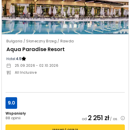
Bułgaria / Słoneczny Brzeg / Rawda
Aqua Paradise Resort
Hotel:
4.5
25.09.2026 - 02.10.2026
All Inclusive
9.0
Wspaniały
2 251
zł
88 opinii
od
/ os.
SPRAWDŹ OFERTĘ