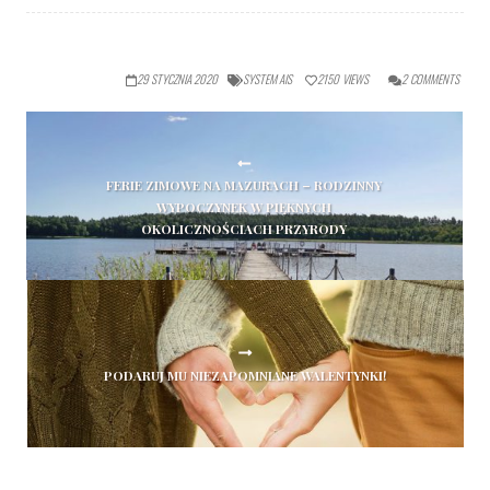
29 STYCZNIA 2020
SYSTEM AIS
2150
VIEWS
2
COMMENTS
FERIE ZIMOWE NA MAZURACH – RODZINNY
WYPOCZYNEK W PIĘKNYCH
OKOLICZNOŚCIACH PRZYRODY
PODARUJ MU NIEZAPOMNIANE WALENTYNKI!