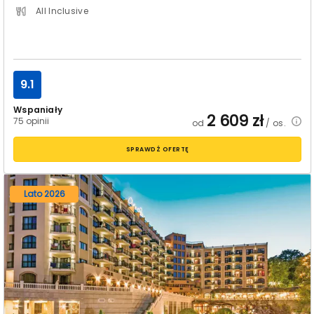
All Inclusive
9.1
Wspaniały
2 609
zł
75 opinii
od
/ os.
SPRAWDŹ OFERTĘ
Lato 2026