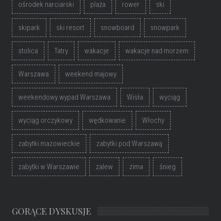
ośrodek narciarski
plaża
rower
ski
skipark
ski resort
snowboard
snowpark
stolica
Tatry
wakacje
wakacje nad morzem
Warszawa
weekend majowy
weekendowy wypad Warszawa
Wisła
wyciąg
wyciąg orczykowy
wędkowanie
Włochy
zabytki mazowieckie
zabytki pod Warszawą
zabytki w Warszawie
zalew
zima
śnieg
GORĄCE DYSKUSJE