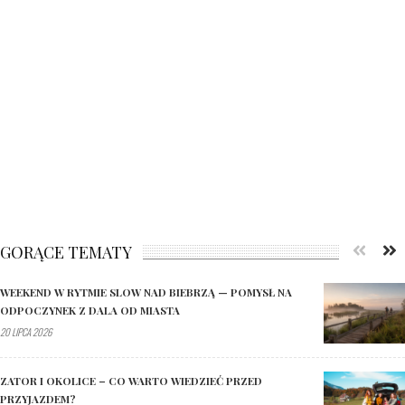
GORĄCE TEMATY
WEEKEND W RYTMIE SLOW NAD BIEBRZĄ — POMYSŁ NA
ODPOCZYNEK Z DALA OD MIASTA
20 LIPCA 2026
ZATOR I OKOLICE – CO WARTO WIEDZIEĆ PRZED
PRZYJAZDEM?