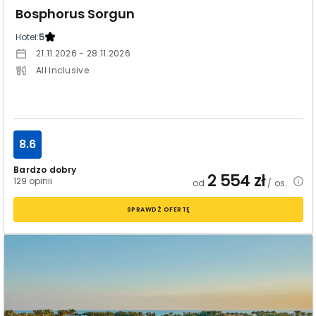
Bosphorus Sorgun
Hotel:
5
21.11.2026 - 28.11.2026
All Inclusive
8.6
Bardzo dobry
2 554
zł
129 opinii
od
/ os.
SPRAWDŹ OFERTĘ