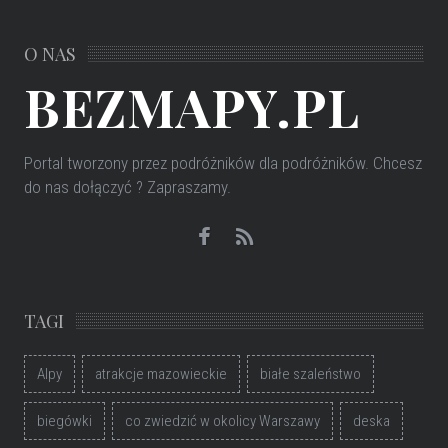
O NAS
BEZMAPY.PL
Portal tworzony przez podróżników dla podróżników
. Chcesz
do nas dołączyć ? Zapraszamy.
TAGI
Alpy
atrakcje mazowieckie
białe szaleństwo
biegówki
co zwiedzić w okolicy Warszawy
deska