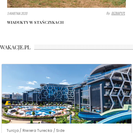
By:
BEZMAPY.PL
5 KWIETNIA 2020
WIADUKTY W STAŃCZYKACH
WAKACJE.PL
Turcja / Riwiera Turecka / Side