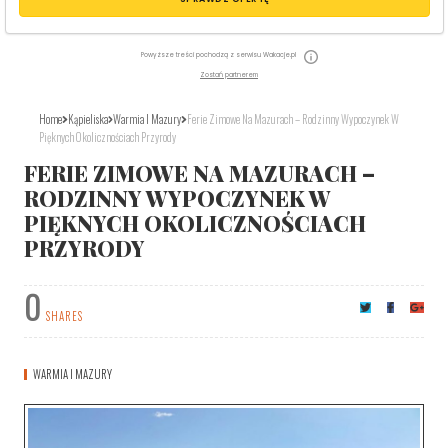
Powyższe treści pochodzą z serwisu Wakacje.pl
Zostań partnerem
Home
Kąpieliska
Warmia I Mazury
Ferie Zimowe Na Mazurach – Rodzinny Wypoczynek W
Pięknych Okolicznościach Przyrody
FERIE ZIMOWE NA MAZURACH –
RODZINNY WYPOCZYNEK W
PIĘKNYCH OKOLICZNOŚCIACH
PRZYRODY
0
SHARES
WARMIA I MAZURY