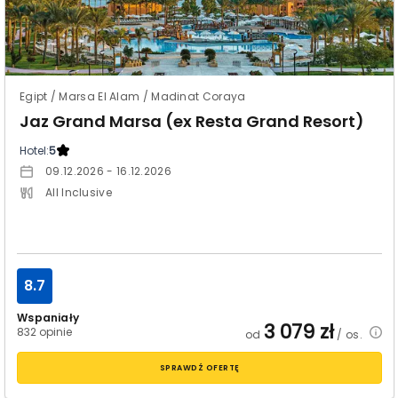
Egipt / Marsa El Alam / Madinat Coraya
Jaz Grand Marsa (ex Resta Grand Resort)
Hotel:
5
09.12.2026 - 16.12.2026
All Inclusive
8.7
Wspaniały
3 079
zł
832 opinie
od
/ os.
SPRAWDŹ OFERTĘ