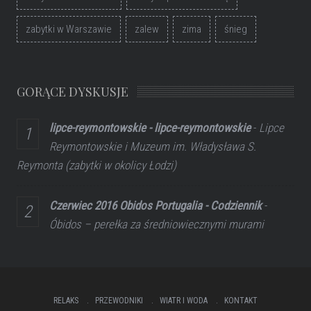
zabytki w Warszawie
zalew
zima
śnieg
GORĄCE DYSKUSJE
lipce-reymontowskie - lipce-reymontowskie
-
Lipce
Reymontowskie i Muzeum im. Władysława S.
Reymonta (zabytki w okolicy Łodzi)
Czerwiec 2016 Obidos Portugalia - Codziennik
-
Óbidos – perełka za średniowiecznymi murami
RELAKS
PRZEWODNIKI
WIATR I WODA
KONTAKT