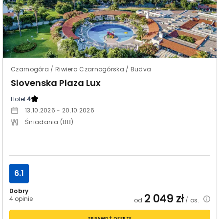
Czarnogóra / Riwiera Czarnogórska / Budva
Slovenska Plaza Lux
Hotel:
4
13.10.2026 - 20.10.2026
Śniadania (BB)
6.1
Dobry
2 049
zł
4 opinie
od
/ os.
SPRAWDŹ OFERTĘ