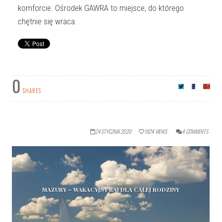
komforcie. Ośrodek GAWRA to miejsce, do którego
chętnie się wraca.
0
SHARES
24 STYCZNIA 2020
1824
VIEWS
4
COMMENTS
MAZURY – WAKACYJNY RAJ DLA CAŁEJ RODZINY