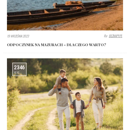
By:
BEZMAPY.PL
19 WRZEŚNIA 2023
ODPOCZYNEK NA MAZURACH – DLACZEGO WARTO?
2346
VIEWS