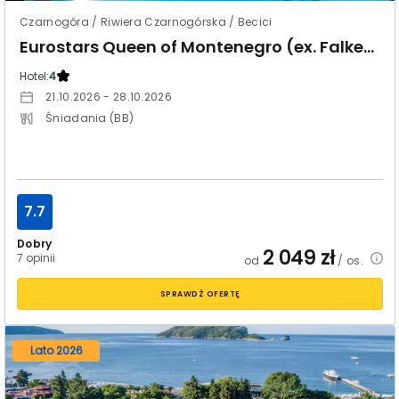
Czarnogóra / Riwiera Czarnogórska / Becici
Eurostars Queen of Montenegro (ex. Falkensteiner Montenegro)
Hotel:
4
21.10.2026 - 28.10.2026
Śniadania (BB)
7.7
Dobry
2 049
zł
7 opinii
od
/ os.
SPRAWDŹ OFERTĘ
Lato 2026