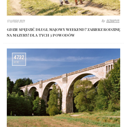
By:
BEZMAPY.PL
17 LUTEGO 2021
GDZIE SPĘDZIĆ DŁUGI, MAJOWY WEEKEND? ZABIERZ RODZINĘ
NA MAZURY! DLA TYCH 3 POWODÓW
4732
VIEWS