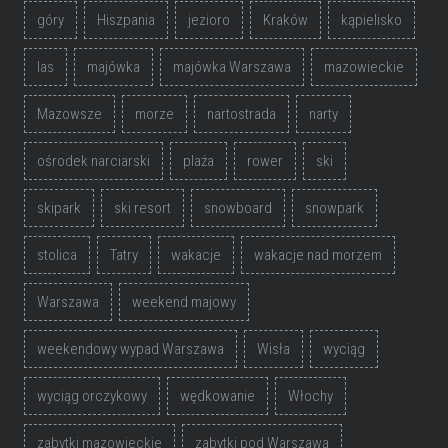
góry
Hiszpania
jezioro
Kraków
kąpielisko
las
majówka
majówka Warszawa
mazowieckie
Mazowsze
morze
nartostrada
narty
ośrodek narciarski
plaża
rower
ski
skipark
ski resort
snowboard
snowpark
stolica
Tatry
wakacje
wakacje nad morzem
Warszawa
weekend majowy
weekendowy wypad Warszawa
Wisła
wyciąg
wyciąg orczykowy
wędkowanie
Włochy
zabytki mazowieckie
zabytki pod Warszawą