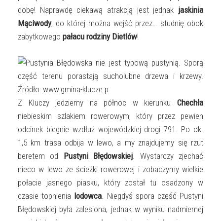
dobę! Naprawdę ciekawą atrakcją jest jednak
jaskinia
Mąciwody
, do której można wejść przez… studnię obok
zabytkowego
pałacu rodziny Dietlów
!
Z Kluczy jedziemy na północ w kierunku
Chechła
niebieskim szlakiem rowerowym, który przez pewien
odcinek biegnie wzdłuż wojewódzkiej drogi 791. Po ok.
1,5 km trasa odbija w lewo, a my znajdujemy się rzut
beretem od
Pustyni Błędowskiej
. Wystarczy zjechać
nieco w lewo ze ścieżki rowerowej i zobaczymy wielkie
połacie jasnego piasku, który został tu osadzony w
czasie topnienia
lodowca
. Niegdyś spora część Pustyni
Błędowskiej była zalesiona, jednak w wyniku nadmiernej