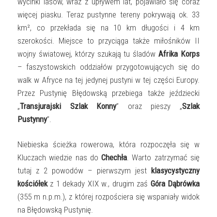
wycinki lasów, wraz z upływem lat, pojawiało się coraz
więcej piasku. Teraz pustynne tereny pokrywają ok. 33
km², co przekłada się na 10 km długości i 4 km
szerokości. Miejsce to przyciąga także miłośników II
wojny światowej, którzy szukają tu śladów
Afrika Korps
– faszystowskich oddziałów przygotowujących się do
walk w Afryce na tej jedynej pustyni w tej części Europy.
Przez Pustynię Błędowską przebiega także jeździecki
„
Transjurajski Szlak Konny
” oraz pieszy „
Szlak
Pustynny
”.
Niebieska ścieżka rowerowa, która rozpoczęła się w
Kluczach wiedzie nas do
Chechła
. Warto zatrzymać się
tutaj z 2 powodów – pierwszym jest
klasycystyczny
kościółek
z 1 dekady XIX w., drugim zaś
Góra Dąbrówka
(355 m n.p.m.), z której rozpościera się wspaniały widok
na Błędowską Pustynię.