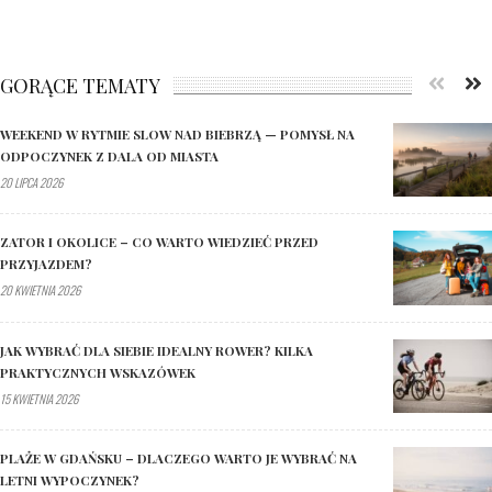
GORĄCE TEMATY
WEEKEND W RYTMIE SLOW NAD BIEBRZĄ — POMYSŁ NA
ODPOCZYNEK Z DALA OD MIASTA
20 LIPCA 2026
ZATOR I OKOLICE – CO WARTO WIEDZIEĆ PRZED
PRZYJAZDEM?
20 KWIETNIA 2026
JAK WYBRAĆ DLA SIEBIE IDEALNY ROWER? KILKA
PRAKTYCZNYCH WSKAZÓWEK
15 KWIETNIA 2026
PLAŻE W GDAŃSKU – DLACZEGO WARTO JE WYBRAĆ NA
LETNI WYPOCZYNEK?