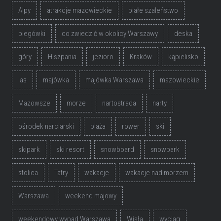
Alpy
atrakcje mazowieckie
białe szaleństwo
biegówki
co zwiedzić w okolicy Warszawy
deska
góry
Hiszpania
jezioro
Kraków
kąpielisko
las
majówka
majówka Warszawa
mazowieckie
Mazowsze
morze
nartostrada
narty
ośrodek narciarski
plaża
rower
ski
skipark
ski resort
snowboard
snowpark
stolica
Tatry
wakacje
wakacje nad morzem
Warszawa
weekend majowy
weekendowy wypad Warszawa
Wisła
wyciąg