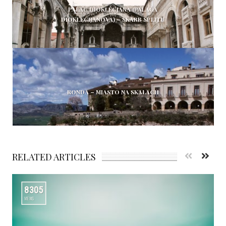
PAŁAC DIOKLECJANA (PALAČA
DIOKLECIJANOVA) – SKARB SPLITU
RONDA – MIASTO NA SKAŁACH
RELATED ARTICLES
8305
VIEWS