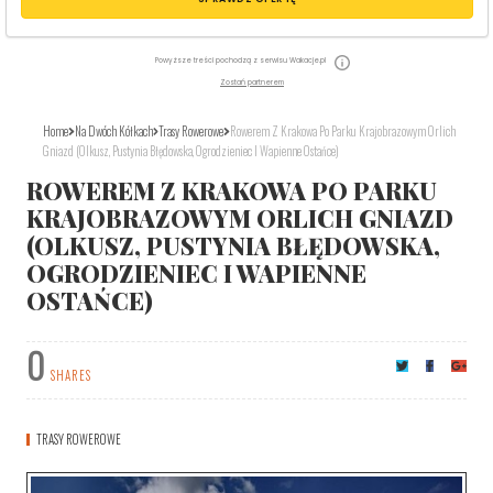
Powyższe treści pochodzą z serwisu Wakacje.pl
Zostań partnerem
Home
Na Dwóch Kółkach
Trasy Rowerowe
Rowerem Z Krakowa Po Parku Krajobrazowym Orlich
Gniazd (Olkusz, Pustynia Błędowska, Ogrodzieniec I Wapienne Ostańce)
ROWEREM Z KRAKOWA PO PARKU
KRAJOBRAZOWYM ORLICH GNIAZD
(OLKUSZ, PUSTYNIA BŁĘDOWSKA,
OGRODZIENIEC I WAPIENNE
OSTAŃCE)
0
SHARES
TRASY ROWEROWE