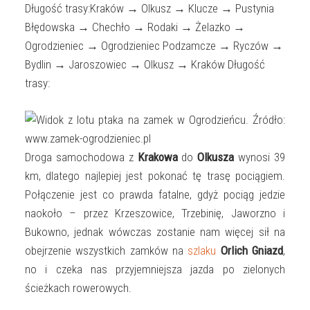
Długość trasy:Kraków → Olkusz → Klucze → Pustynia
Błędowska → Chechło → Rodaki → Żelazko →
Ogrodzieniec → Ogrodzieniec Podzamcze → Ryczów →
Bydlin → Jaroszowiec → Olkusz → Kraków Długość
trasy:
Droga samochodowa z
Krakowa
do
Olkusza
wynosi 39
km, dlatego najlepiej jest pokonać tę trasę pociągiem.
Połączenie jest co prawda fatalne, gdyż pociąg jedzie
naokoło – przez Krzeszowice, Trzebinię, Jaworzno i
Bukowno, jednak wówczas zostanie nam więcej sił na
obejrzenie wszystkich zamków na
szlaku
Orlich Gniazd
,
no i czeka nas przyjemniejsza jazda po zielonych
ścieżkach rowerowych.