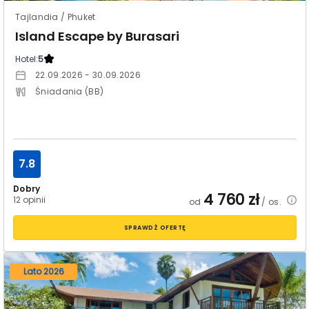
Tajlandia / Phuket
Island Escape by Burasari
Hotel:
5
22.09.2026 - 30.09.2026
Śniadania (BB)
7.8
Dobry
4 760
zł
12 opinii
od
/ os.
SPRAWDŹ OFERTĘ
Lato 2026