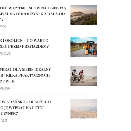
END W RYTMIE SLOW NAD BIEBRZĄ
MYSŁ NA ODPOCZYNEK Z DALA OD
TA
 2026
R I OKOLICE – CO WARTO
ZIEĆ PRZED PRZYJAZDEM?
NIA 2026
YBRAĆ DLA SIEBIE IDEALNY
R? KILKA PRAKTYCZNYCH
AZÓWEK
NIA 2026
E W GDAŃSKU – DLACZEGO
O JE WYBRAĆ NA LETNI
CZYNEK?
 2026