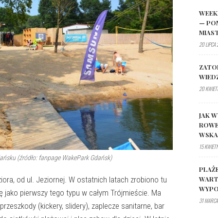
WEEK
— PO
MIAS
20 LIPCA
ZATO
WIED
20 KWIET
JAK W
ROWE
WSK
15 KWIET
ńsku (źródło: fanpage WakePark Gdańsk)
PLAŻ
WART
iora, od ul. Jeziornej. W ostatnich latach zrobiono tu
WYPO
się jako pierwszy tego typu w całym Trójmieście. Ma
31 MARCA
zeszkody (kickery, slidery), zaplecze sanitarne, bar