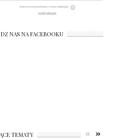
Powyższe treści pochodzą z serwisu Wakacje.pl
Zostań partnerem
JDZ NAS NA FACEBOOKU
ĄCE TEMATY