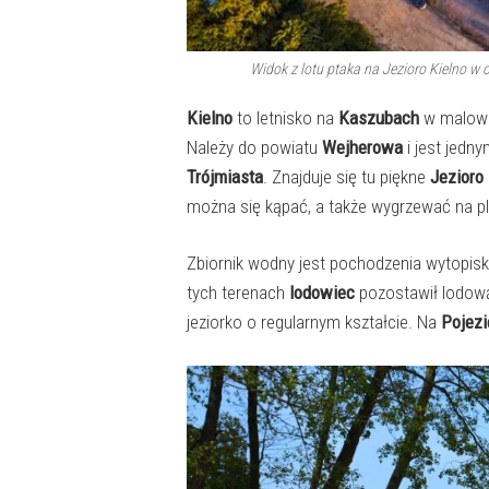
Widok z lotu ptaka na Jezioro Kielno w 
Kielno
to letnisko na
Kaszubach
w malown
Należy do powiatu
Wejherowa
i jest jed
Trójmiasta
. Znajduje się tu piękne
Jezioro
można się kąpać, a także wygrzewać na pl
Zbiornik wodny jest pochodzenia wytopis
tych terenach
lodowiec
pozostawił lodową 
jeziorko o regularnym kształcie. Na
Pojez