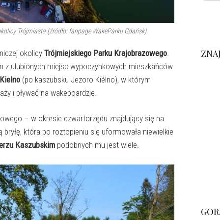
okolicy Trójmiasta (źródło: fanpage WakeParku Gdańsk)
ZNA
iczej okolicy
Trójmiejskiego Parku Krajobrazowego
.
nym z ulubionych miejsc wypoczynkowych mieszkańców
 Kielno
(po kaszubsku Jezoro Kiélno), w którym
aży i pływać na wakeboardzie.
kowego – w okresie czwartorzędu znajdujący się na
bryłę, która po roztopieniu się uformowała niewielkie
ierzu Kaszubskim
podobnych mu jest wiele.
GOR