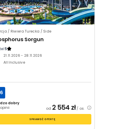
rcja / Riwiera Turecka / Side
osphorus Sorgun
el:
5
21.11.2026 - 28.11.2026
All Inclusive
.6
rdzo dobry
2 554
zł
opinii
od
/ os.
SPRAWDŹ OFERTĘ