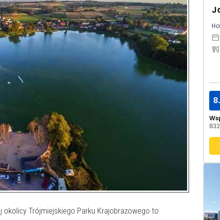
Hot
8
Ws
832
j okolicy Trójmiejskiego Parku Krajobrazowego to