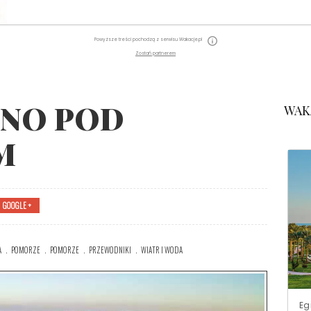
Powyższe treści pochodzą z serwisu Wakacje.pl
Zostań partnerem
LNO POD
WAK
M
GOOGLE +
A
POMORZE
POMORZE
PRZEWODNIKI
WIATR I WODA
Eg