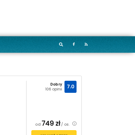
Dobry
7.0
106 opinii
749
zł
od
/ os.