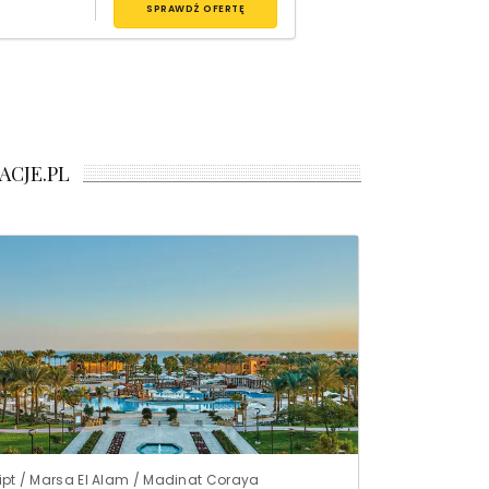
SPRAWDŹ OFERTĘ
ACJE.PL
ipt / Marsa El Alam / Madinat Coraya