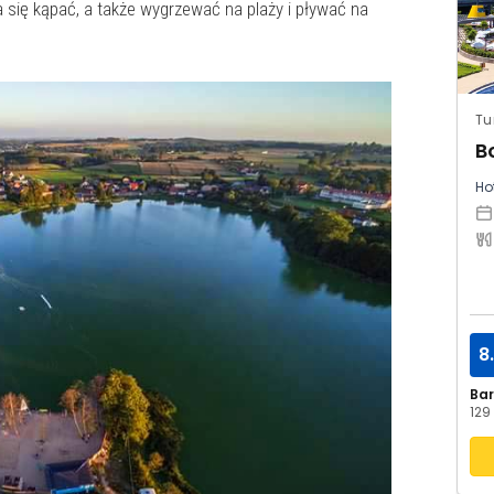
się kąpać, a także wygrzewać na plaży i pływać na
Tu
B
Hot
8
Ba
129 