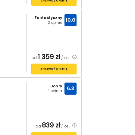
SPRAWDŹ OFERTĘ
Fantastyczny
10.0
2 opinie
1 359
zł
od
/ os.
SPRAWDŹ OFERTĘ
Dobry
6.3
1 opinia
839
zł
od
/ os.