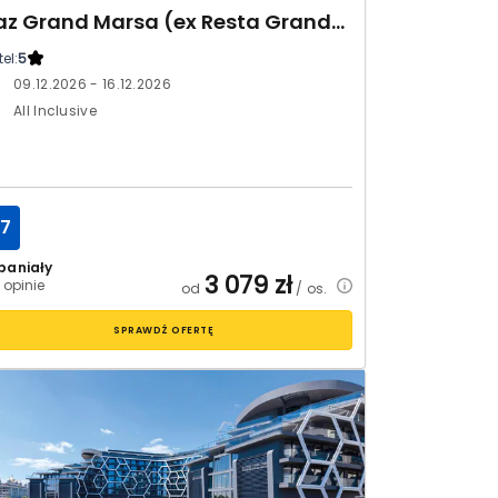
Jaz Grand Marsa (ex Resta Grand Resort)
el:
5
09.12.2026 - 16.12.2026
All Inclusive
.7
paniały
3 079
zł
 opinie
od
/ os.
SPRAWDŹ OFERTĘ