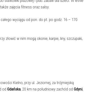
 do siatkówki plażowej i plac zabaw dla dzieci. W letnie
akże zajęcia fitness oraz salsy.
 całego wyciągu od pon. do pt. po godz. 16 – 170
órzy złowić w nim mogą okonie, karpie, liny, szczupaki,
owości Kielno, przy ul. Jeziornej, za trójmiejską
ód od
Gdańska
, 20 km na południowy zachód od
Gdyni
,