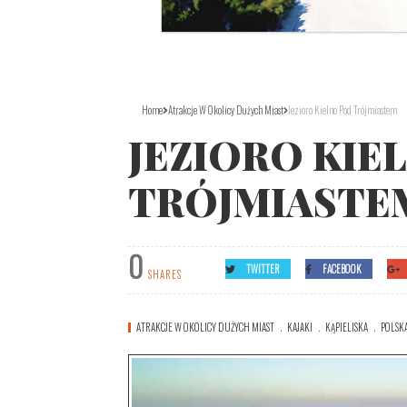
Home
Atrakcje W Okolicy Dużych Miast
Jezioro Kielno Pod Trójmiastem
JEZIORO KIE
TRÓJMIASTE
0
TWITTER
FACEBOOK
SHARES
ATRAKCJE W OKOLICY DUŻYCH MIAST
KAJAKI
KĄPIELISKA
POLSK