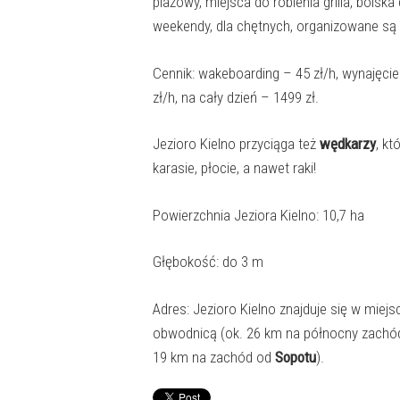
plażowy, miejsca do robienia grilla, boiska
weekendy, dla chętnych, organizowane są t
Cennik: wakeboarding – 45 zł/h, wynajęcie
zł/h, na cały dzień – 1499 zł.
Jezioro Kielno przyciąga też
wędkarzy
, kt
karasie, płocie, a nawet raki!
Powierzchnia Jeziora Kielno: 10,7 ha
Głębokość: do 3 m
Adres: Jezioro Kielno znajduje się w miejsc
obwodnicą (ok. 26 km na północny zach
19 km na zachód od
Sopotu
).